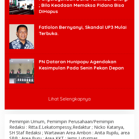
; Bila Keadaan Memaksa Pidana Bisa
DiHapus
Fatlolon Bernyanyi, Skandal UP3 Mulai
Terbuka.
PN Dataran Hunipopu Agendakan
Kesimpulan Pada Senin Pekan Depan
Lihat Selengkapnya
Pemimpin Umum, Pemimpin Perusahaan/Pemimpin
Redaksi : Ritta.E.Lekatompessy,Redaktur ; Nicko Katanya,
SH Staf Redaksi ; Wartawan Area Ambon : Anita Rupilu, area
SBB : Area Buru ; Area KKT ; Jems Luturmas,