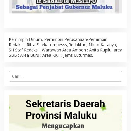
O
L
E
H
R
E
D
A
K
S
Pemimpin Umum, Pemimpin Perusahaan/Pemimpin
I
Redaksi : Ritta.E.Lekatompessy,Redaktur ; Nicko Katanya,
SH Staf Redaksi ; Wartawan Area Ambon : Anita Rupilu, area
SBB : Area Buru ; Area KKT ; Jems Luturmas,
C
a
r
i
u
n
t
u
k
: