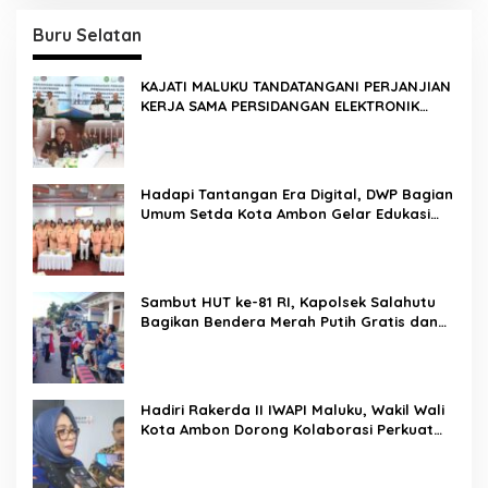
Buru Selatan
KAJATI MALUKU TANDATANGANI PERJANJIAN
KERJA SAMA PERSIDANGAN ELEKTRONIK
BERSAMA PENGADILAN TINGGI AMBON DAN
KANWIL DITJEN PEMASYARAKATAN MALUKU
Hadapi Tantangan Era Digital, DWP Bagian
Umum Setda Kota Ambon Gelar Edukasi
Parenting Perkuat Pola Asuh Holistik
Sambut HUT ke-81 RI, Kapolsek Salahutu
Bagikan Bendera Merah Putih Gratis dan
Ajak Warga Kobarkan Semangat
Nasionalisme
Hadiri Rakerda II IWAPI Maluku, Wakil Wali
Kota Ambon Dorong Kolaborasi Perkuat
UMKM dan Pengusaha Perempuan