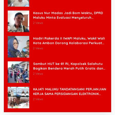
Kasus Nur Madas Jadi Bom Waktu, DPRD
Maluku Minta Evaluasi Menyeluruh
Pengangkatan Pengangkatan Pejabat
2 Views
Hadiri Rakerda II IWAPI Maluku, Wakil Wali
Kota Ambon Dorong Kolaborasi Perkuat
UMKM dan Pengusaha Perempuan
2 Views
Sambut HUT ke-81 RI, Kapolsek Salahutu
Bagikan Bendera Merah Putih Gratis dan
Ajak Warga Kobarkan Semangat
2 Views
Nasionalisme
KAJATI MALUKU TANDATANGANI PERJANJIAN
KERJA SAMA PERSIDANGAN ELEKTRONIK
BERSAMA PENGADILAN TINGGI AMBON DAN
2 Views
KANWIL DITJEN PEMASYARAKATAN MALUKU