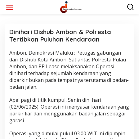
L
e
w
a
t
i
Dinihari Dishub Ambon & Polresta
k
Tertibkan Puluhan Kendaraan
e
k
Ambon, Demokrasi Maluku ; Petugas gabungan
o
A
M
n
dari Dishub Kota Ambon, Satlantas Polresta Pulau
B
t
Ambon, dan PP Lease melaksanakan Operasi
O
e
N
dinihari terhadap sejumlah kendaraan yang
n
|
diparkir bukan pada tempatnya terutama di badan-
J
U
badan jalan.
N
I
2
Apel pagi di titik kumpul, Senin dini hari
,
2
(02/06/2025). Operasi ini menyasar kendaraan yang
0
parkir liar dan menggunakan badan jalan sebagai
2
5
garasi
O
L
E
Operasi yang dimulai pukul 03.00 WIT ini dipimpin
H