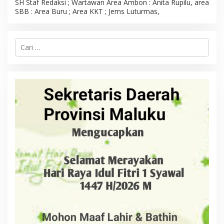
SH Staf Redaksi ; Wartawan Area Ambon : Anita Rupilu, area
SBB : Area Buru ; Area KKT ; Jems Luturmas,
C
a
r
i
u
n
t
u
k
: