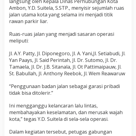
langsung oleh Kepala Dinas Perhubungan Kota
R
E
Ambon, Y.D. Suitela, S.STP., menyisir sejumlah ruas
D
jalan utama kota yang selama ini menjadi titik
A
K
rawan parkir liar.
S
I
Ruas-ruas jalan yang menjadi sasaran operasi
meliputi:
Jl. A.Y. Patty, Jl. Diponegoro, Jl. A. Yani,Jl. Setiabudi, Jl.
Yan Paays, Jl. Said Perintah, Jl. Dr. Sutomo, Jl. Dr.
Tamaela, Jl. Dr. J.B. Sitanala, Jl. Ot Pattimaipauw, Jl.
St. Babullah, Jl. Anthony Reebok, Jl. Wem Reawaruw
“Penggunaan badan jalan sebagai garasi pribadi
tidak bisa ditolerir.”
Ini mengganggu kelancaran lalu lintas,
membahayakan keselamatan, dan merusak wajah
kota,” tegas Y.D. Suitela di sela-sela operasi.
Dalam kegiatan tersebut, petugas gabungan