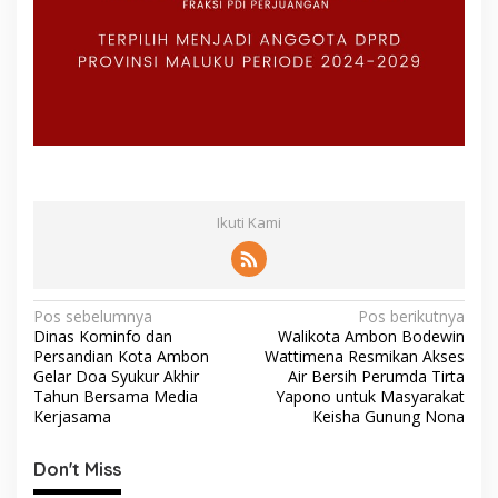
Ikuti Kami
N
Pos sebelumnya
Pos berikutnya
Dinas Kominfo dan
Walikota Ambon Bodewin
a
Persandian Kota Ambon
Wattimena Resmikan Akses
v
Gelar Doa Syukur Akhir
Air Bersih Perumda Tirta
Tahun Bersama Media
Yapono untuk Masyarakat
i
Kerjasama
Keisha Gunung Nona
g
Don't Miss
a