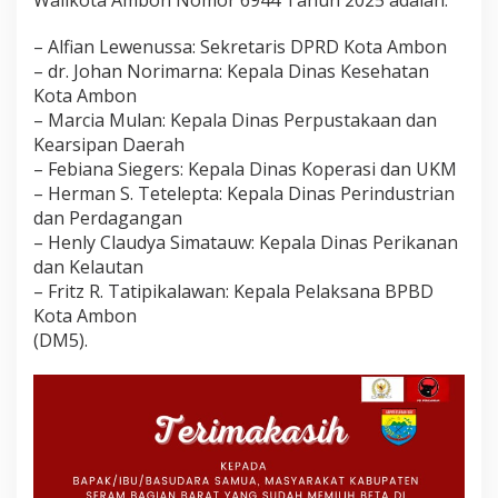
Walikota Ambon Nomor 6944 Tahun 2025 adalah:
t
A
– Alfian Lewenussa: Sekretaris DPRD Kota Ambon
m
– dr. Johan Norimarna: Kepala Dinas Kesehatan
b
Kota Ambon
o
n
– Marcia Mulan: Kepala Dinas Perpustakaan dan
Kearsipan Daerah
– Febiana Siegers: Kepala Dinas Koperasi dan UKM
– Herman S. Tetelepta: Kepala Dinas Perindustrian
dan Perdagangan
– Henly Claudya Simatauw: Kepala Dinas Perikanan
dan Kelautan
– Fritz R. Tatipikalawan: Kepala Pelaksana BPBD
Kota Ambon
(DM5).