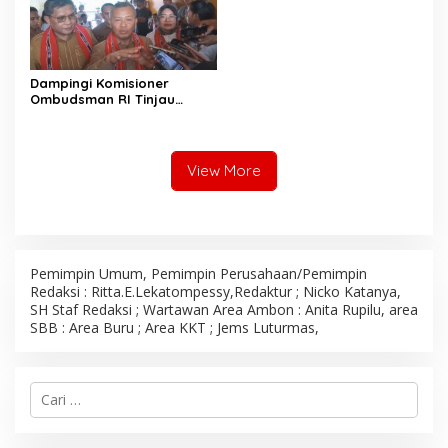
Dampingi Komisioner
Ombudsman RI Tinjau
Program MBG, Wali Kota
Ambon Tegaskan Siap
Benahi Semua Kendala
View More
Pemimpin Umum, Pemimpin Perusahaan/Pemimpin
Redaksi : Ritta.E.Lekatompessy,Redaktur ; Nicko Katanya,
SH Staf Redaksi ; Wartawan Area Ambon : Anita Rupilu, area
SBB : Area Buru ; Area KKT ; Jems Luturmas,
C
a
r
i