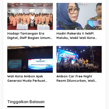
s
i
p
o
s
Hadapi Tantangan Era
Hadiri Rakerda II IWAPI
Digital, DWP Bagian Umum
Maluku, Wakil Wali Kota
Setda Kota Ambon Gelar
Ambon Dorong Kolaborasi
Edukasi Parenting Perkuat
Perkuat UMKM dan
Pola Asuh Holistik
Pengusaha Perempuan
Wali Kota Ambon Ajak
Ambon Car Free Night
Generasi Muda Perkuat
Resmi Diluncurkan, Wali
Bela Negara dan Kibarkan
Kota: Ruang Kreatif untuk
Merah Putih Jelang HUT RI
UMKM Sekaligus Etalase
Budaya Dunia
Tinggalkan Balasan