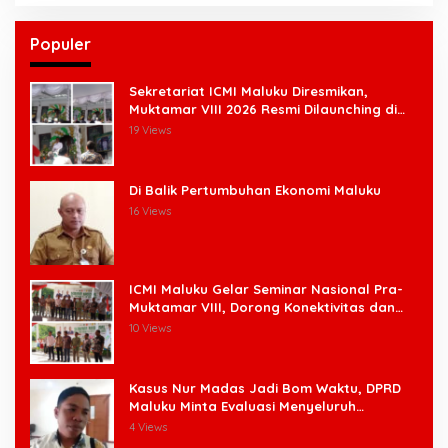
Populer
Sekretariat ICMI Maluku Diresmikan,
Muktamar VIII 2026 Resmi Dilaunching di
Ambon
19 Views
Di Balik Pertumbuhan Ekonomi Maluku
16 Views
ICMI Maluku Gelar Seminar Nasional Pra-
Muktamar VIII, Dorong Konektivitas dan
Ketahanan Pangan di Wilayah Kepulauan
10 Views
Kasus Nur Madas Jadi Bom Waktu, DPRD
Maluku Minta Evaluasi Menyeluruh
Pengangkatan Pengangkatan Pejabat
4 Views