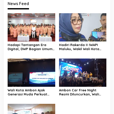
News Feed
Hadapi Tantangan Era
Hadiri Rakerda II IWAPI
Digital, DWP Bagian Umum
Maluku, Wakil Wali Kota
Setda Kota Ambon Gelar
Ambon Dorong Kolaborasi
Edukasi Parenting Perkuat
Perkuat UMKM dan
Pola Asuh Holistik
Pengusaha Perempuan
Wali Kota Ambon Ajak
Ambon Car Free Night
Generasi Muda Perkuat
Resmi Diluncurkan, Wali
Bela Negara dan Kibarkan
Kota: Ruang Kreatif untuk
Merah Putih Jelang HUT RI
UMKM Sekaligus Etalase
Budaya Dunia