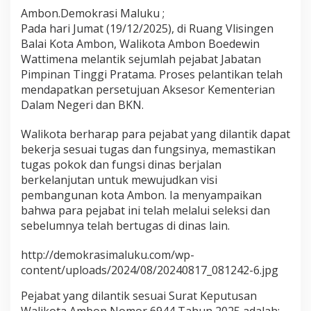
p
Ambon.Demokrasi Maluku ;
i
Pada hari Jumat (19/12/2025), di Ruang Vlisingen
n
Balai Kota Ambon, Walikota Ambon Boedewin
a
Wattimena melantik sejumlah pejabat Jabatan
n
T
Pimpinan Tinggi Pratama. Proses pelantikan telah
i
mendapatkan persetujuan Aksesor Kementerian
n
Dalam Negeri dan BKN.
g
g
Walikota berharap para pejabat yang dilantik dapat
i
P
bekerja sesuai tugas dan fungsinya, memastikan
r
tugas pokok dan fungsi dinas berjalan
a
berkelanjutan untuk mewujudkan visi
t
pembangunan kota Ambon. Ia menyampaikan
a
m
bahwa para pejabat ini telah melalui seleksi dan
a
sebelumnya telah bertugas di dinas lain.
d
i
http://demokrasimaluku.com/wp-
P
content/uploads/2024/08/20240817_081242-6.jpg
e
m
Pejabat yang dilantik sesuai Surat Keputusan
k
o