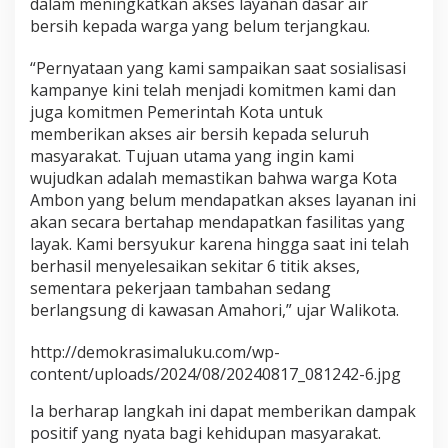
dalam meningkatkan akses layanan dasar air
B
bersih kepada warga yang belum terjangkau.
e
r
“Pernyataan yang kami sampaikan saat sosialisasi
s
i
kampanye kini telah menjadi komitmen kami dan
h
juga komitmen Pemerintah Kota untuk
P
memberikan akses air bersih kepada seluruh
e
masyarakat. Tujuan utama yang ingin kami
r
wujudkan adalah memastikan bahwa warga Kota
u
m
Ambon yang belum mendapatkan akses layanan ini
d
akan secara bertahap mendapatkan fasilitas yang
a
layak. Kami bersyukur karena hingga saat ini telah
T
berhasil menyelesaikan sekitar 6 titik akses,
i
r
sementara pekerjaan tambahan sedang
t
berlangsung di kawasan Amahori,” ujar Walikota.
a
Y
http://demokrasimaluku.com/wp-
a
content/uploads/2024/08/20240817_081242-6.jpg
p
o
Ia berharap langkah ini dapat memberikan dampak
n
o
positif yang nyata bagi kehidupan masyarakat.
u