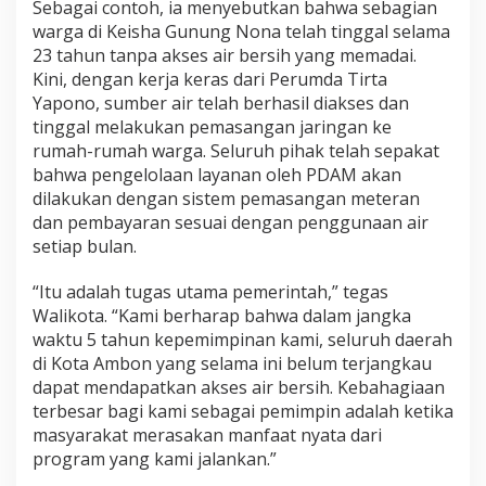
Sebagai contoh, ia menyebutkan bahwa sebagian
n
warga di Keisha Gunung Nona telah tinggal selama
t
23 tahun tanpa akses air bersih yang memadai.
u
k
Kini, dengan kerja keras dari Perumda Tirta
M
Yapono, sumber air telah berhasil diakses dan
a
tinggal melakukan pemasangan jaringan ke
s
rumah-rumah warga. Seluruh pihak telah sepakat
y
bahwa pengelolaan layanan oleh PDAM akan
a
r
dilakukan dengan sistem pemasangan meteran
a
dan pembayaran sesuai dengan penggunaan air
k
setiap bulan.
a
t
“Itu adalah tugas utama pemerintah,” tegas
K
e
Walikota. “Kami berharap bahwa dalam jangka
i
waktu 5 tahun kepemimpinan kami, seluruh daerah
s
di Kota Ambon yang selama ini belum terjangkau
h
dapat mendapatkan akses air bersih. Kebahagiaan
a
G
terbesar bagi kami sebagai pemimpin adalah ketika
u
masyarakat merasakan manfaat nyata dari
n
program yang kami jalankan.”
u