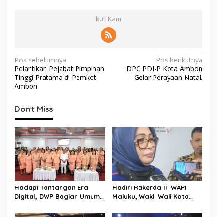
Ikuti Kami
N
Pos sebelumnya
Pos berikutnya
Pelantikan Pejabat Pimpinan
DPC PDI-P Kota Ambon
a
Tinggi Pratama di Pemkot
Gelar Perayaan Natal.
v
Ambon
i
Don't Miss
g
a
s
i
p
o
Hadapi Tantangan Era
Hadiri Rakerda II IWAPI
s
Digital, DWP Bagian Umum
Maluku, Wakil Wali Kota
Setda Kota Ambon Gelar
Ambon Dorong Kolaborasi
Edukasi Parenting Perkuat
Perkuat UMKM dan