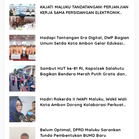
KAJATI MALUKU TANDATANGANI PERJANJIAN
KERJA SAMA PERSIDANGAN ELEKTRONIK
BERSAMA PENGADILAN TINGGI AMBON DAN
KANWIL DITJEN PEMASYARAKATAN MALUKU
Hadapi Tantangan Era Digital, DWP Bagian
Umum Setda Kota Ambon Gelar Edukasi
Parenting Perkuat Pola Asuh Holistik
Sambut HUT ke-81 RI, Kapolsek Salahutu
Bagikan Bendera Merah Putih Gratis dan
Ajak Warga Kobarkan Semangat
Nasionalisme
Hadiri Rakerda II IWAPI Maluku, Wakil Wali
Kota Ambon Dorong Kolaborasi Perkuat
UMKM dan Pengusaha Perempuan
Belum Optimal, DPRD Maluku Sarankan
Tunda Pembentukan BUMD Baru