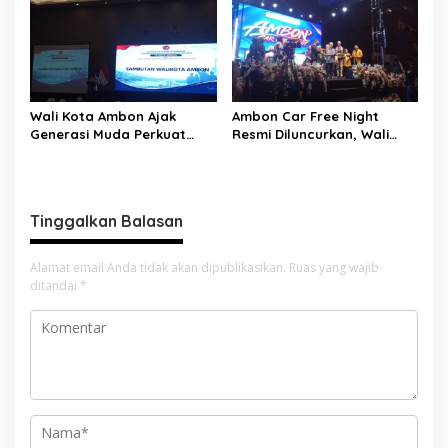
Pola Asuh Holistik
Pengusaha Perempuan
Wali Kota Ambon Ajak
Ambon Car Free Night
Generasi Muda Perkuat
Resmi Diluncurkan, Wali
Bela Negara dan Kibarkan
Kota: Ruang Kreatif untuk
Merah Putih Jelang HUT RI
UMKM Sekaligus Etalase
Budaya Dunia
Tinggalkan Balasan
Alamat email Anda tidak akan dipublikasikan.
Ruas yang wajib
ditandai
*