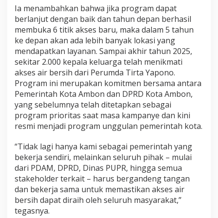
n
Ia menambahkan bahwa jika program dapat
g
N
berlanjut dengan baik dan tahun depan berhasil
o
membuka 6 titik akses baru, maka dalam 5 tahun
n
ke depan akan ada lebih banyak lokasi yang
a
mendapatkan layanan. Sampai akhir tahun 2025,
sekitar 2.000 kepala keluarga telah menikmati
akses air bersih dari Perumda Tirta Yapono.
Program ini merupakan komitmen bersama antara
Pemerintah Kota Ambon dan DPRD Kota Ambon,
yang sebelumnya telah ditetapkan sebagai
program prioritas saat masa kampanye dan kini
resmi menjadi program unggulan pemerintah kota.
“Tidak lagi hanya kami sebagai pemerintah yang
bekerja sendiri, melainkan seluruh pihak – mulai
dari PDAM, DPRD, Dinas PUPR, hingga semua
stakeholder terkait – harus bergandeng tangan
dan bekerja sama untuk memastikan akses air
bersih dapat diraih oleh seluruh masyarakat,”
tegasnya.