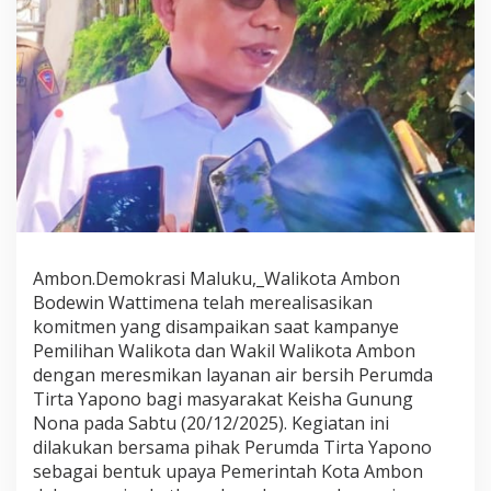
W
a
t
t
i
m
e
n
a
R
e
s
m
i
Ambon.Demokrasi Maluku,_Walikota Ambon
k
Bodewin Wattimena telah merealisasikan
a
komitmen yang disampaikan saat kampanye
n
Pemilihan Walikota dan Wakil Walikota Ambon
A
k
dengan meresmikan layanan air bersih Perumda
s
Tirta Yapono bagi masyarakat Keisha Gunung
e
Nona pada Sabtu (20/12/2025). Kegiatan ini
s
dilakukan bersama pihak Perumda Tirta Yapono
A
i
sebagai bentuk upaya Pemerintah Kota Ambon
r