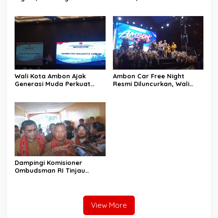
Setda Kota Ambon Gelar
Ambon Dorong Kolaborasi
Edukasi Parenting Perkuat
Perkuat UMKM dan
Pola Asuh Holistik
Pengusaha Perempuan
Wali Kota Ambon Ajak
Ambon Car Free Night
Generasi Muda Perkuat
Resmi Diluncurkan, Wali
Bela Negara dan Kibarkan
Kota: Ruang Kreatif untuk
Merah Putih Jelang HUT RI
UMKM Sekaligus Etalase
Budaya Dunia
Dampingi Komisioner
Ombudsman RI Tinjau
Program MBG, Wali Kota
Ambon Tegaskan Siap
Benahi Semua Kendala
View More