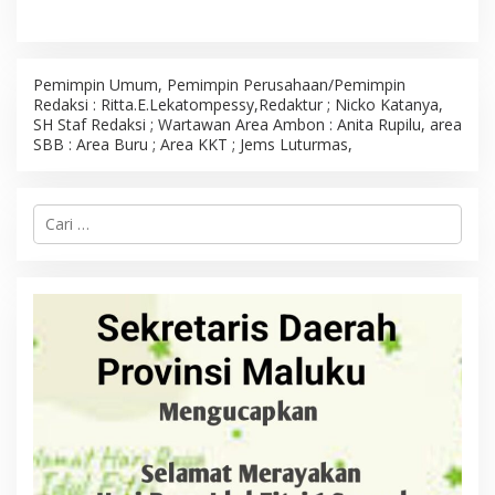
Pemimpin Umum, Pemimpin Perusahaan/Pemimpin
Redaksi : Ritta.E.Lekatompessy,Redaktur ; Nicko Katanya,
SH Staf Redaksi ; Wartawan Area Ambon : Anita Rupilu, area
SBB : Area Buru ; Area KKT ; Jems Luturmas,
C
a
r
i
u
n
t
u
k
: