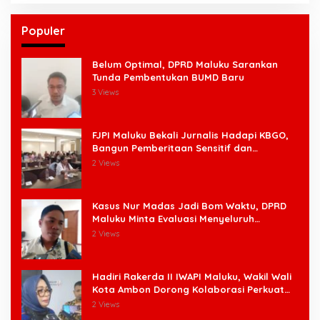
Populer
Belum Optimal, DPRD Maluku Sarankan
Tunda Pembentukan BUMD Baru
3 Views
FJPI Maluku Bekali Jurnalis Hadapi KBGO,
Bangun Pemberitaan Sensitif dan
Berperspektif Korban
2 Views
Kasus Nur Madas Jadi Bom Waktu, DPRD
Maluku Minta Evaluasi Menyeluruh
Pengangkatan Pengangkatan Pejabat
2 Views
Hadiri Rakerda II IWAPI Maluku, Wakil Wali
Kota Ambon Dorong Kolaborasi Perkuat
UMKM dan Pengusaha Perempuan
2 Views