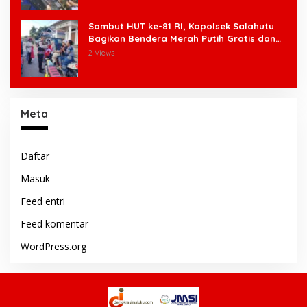
Sambut HUT ke-81 RI, Kapolsek Salahutu
Bagikan Bendera Merah Putih Gratis dan
Ajak Warga Kobarkan Semangat
2 Views
Nasionalisme
Meta
Daftar
Masuk
Feed entri
Feed komentar
WordPress.org