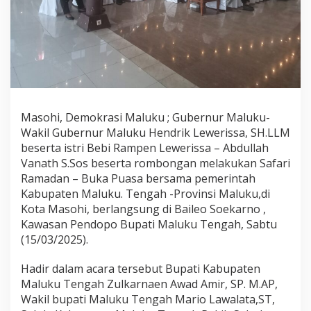
R
a
m
a
d
a
n
-
B
Masohi, Demokrasi Maluku ; Gubernur Maluku-
u
Wakil Gubernur Maluku Hendrik Lewerissa, SH.LLM
k
a
beserta istri Bebi Rampen Lewerissa – Abdullah
P
Vanath S.Sos beserta rombongan melakukan Safari
u
Ramadan – Buka Puasa bersama pemerintah
a
Kabupaten Maluku. Tengah -Provinsi Maluku,di
s
Kota Masohi, berlangsung di Baileo Soekarno ,
a
B
Kawasan Pendopo Bupati Maluku Tengah, Sabtu
e
(15/03/2025).
r
s
Hadir dalam acara tersebut Bupati Kabupaten
a
Maluku Tengah Zulkarnaen Awad Amir, SP. M.AP,
m
a
Wakil bupati Maluku Tengah Mario Lawalata,ST,
D