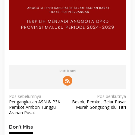
Ikuti Kami
N
Pos sebelumnya
Pos berikutnya
Pengangkatan ASN & P3K
Besok, Pemkot Gelar Pasar
a
Pemkot Ambon Tunggu
Murah Songsong Idul Fitri
v
Arahan Pusat
i
Don't Miss
g