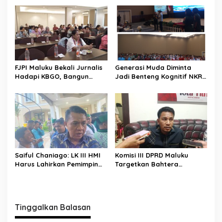
a
s
i
p
o
FJPI Maluku Bekali Jurnalis
Generasi Muda Diminta
s
Hadapi KBGO, Bangun
Jadi Benteng Kognitif NKRI,
Pemberitaan Sensitif dan
Kemhan dan Pemkot
Berperspektif Korban
Ambon Perkuat Pembinaan
Bela Negara
Saiful Chaniago: LK III HMI
Komisi III DPRD Maluku
Harus Lahirkan Pemimpin
Targetkan Bahtera
Visioner dan Berintegritas
Nusantara Berlayar Lagi
untuk Menjawab Tantangan
Pertengahan Agustus 2026
Bangsa
Tinggalkan Balasan