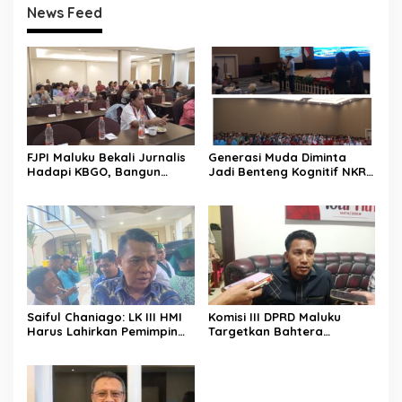
News Feed
FJPI Maluku Bekali Jurnalis
Generasi Muda Diminta
Hadapi KBGO, Bangun
Jadi Benteng Kognitif NKRI,
Pemberitaan Sensitif dan
Kemhan dan Pemkot
Berperspektif Korban
Ambon Perkuat Pembinaan
Bela Negara
Saiful Chaniago: LK III HMI
Komisi III DPRD Maluku
Harus Lahirkan Pemimpin
Targetkan Bahtera
Visioner dan Berintegritas
Nusantara Berlayar Lagi
untuk Menjawab Tantangan
Pertengahan Agustus 2026
Bangsa