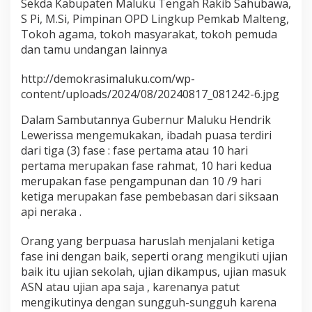
Sekda Kabupaten Maluku Tengah Rakib Sahubawa,
e
S Pi, M.Si, Pimpinan OPD Lingkup Pemkab Malteng,
n
Tokoh agama, tokoh masyarakat, tokoh pemuda
g
a
dan tamu undangan lainnya
n
P
http://demokrasimaluku.com/wp-
e
content/uploads/2024/08/20240817_081242-6.jpg
m
k
Dalam Sambutannya Gubernur Maluku Hendrik
a
Lewerissa mengemukakan, ibadah puasa terdiri
b
M
dari tiga (3) fase : fase pertama atau 10 hari
a
pertama merupakan fase rahmat, 10 hari kedua
l
merupakan fase pengampunan dan 10 /9 hari
u
ketiga merupakan fase pembebasan dari siksaan
k
api neraka .
u
T
e
Orang yang berpuasa haruslah menjalani ketiga
n
fase ini dengan baik, seperti orang mengikuti ujian
g
baik itu ujian sekolah, ujian dikampus, ujian masuk
a
ASN atau ujian apa saja , karenanya patut
h
mengikutinya dengan sungguh-sungguh karena