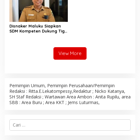
Disnaker Maluku Siapkan
SDM Kompeten Dukung Tiga
Proyek Strategis Nasional
View More
Pemimpin Umum, Pemimpin Perusahaan/Pemimpin
Redaksi : Ritta.E.Lekatompessy,Redaktur ; Nicko Katanya,
SH Staf Redaksi ; Wartawan Area Ambon : Anita Rupilu, area
SBB : Area Buru ; Area KKT ; Jems Luturmas,
C
a
r
i