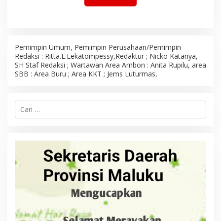
Pemimpin Umum, Pemimpin Perusahaan/Pemimpin
Redaksi : Ritta.E.Lekatompessy,Redaktur ; Nicko Katanya,
SH Staf Redaksi ; Wartawan Area Ambon : Anita Rupilu, area
SBB : Area Buru ; Area KKT ; Jems Luturmas,
C
a
r
i
u
n
t
u
k
: