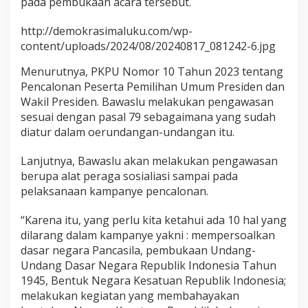
pada pembukaan acara tersebut.
a
n
http://demokrasimaluku.com/wp-
K
content/uploads/2024/08/20240817_081242-6.jpg
e
l
Menurutnya, PKPU Nomor 10 Tahun 2023 tentang
e
m
Pencalonan Peserta Pemilihan Umum Presiden dan
b
Wakil Presiden. Bawaslu melakukan pengawasan
a
sesuai dengan pasal 79 sebagaimana yang sudah
g
diatur dalam oerundangan-undangan itu.
a
a
n
Lanjutnya, Bawaslu akan melakukan pengawasan
berupa alat peraga sosialiasi sampai pada
pelaksanaan kampanye pencalonan.
“Karena itu, yang perlu kita ketahui ada 10 hal yang
dilarang dalam kampanye yakni : mempersoalkan
dasar negara Pancasila, pembukaan Undang-
Undang Dasar Negara Republik Indonesia Tahun
1945, Bentuk Negara Kesatuan Republik Indonesia;
melakukan kegiatan yang membahayakan