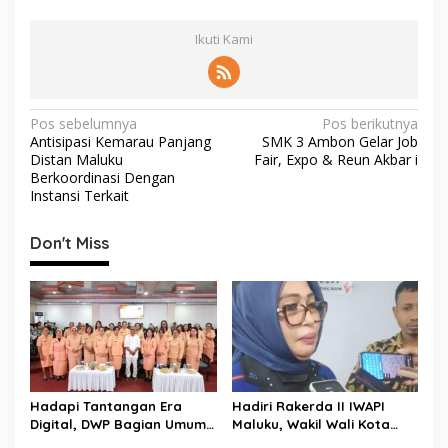
Ikuti Kami
N
Pos sebelumnya
Pos berikutnya
Antisipasi Kemarau Panjang
SMK 3 Ambon Gelar Job
a
Distan Maluku
Fair, Expo & Reun Akbar i
v
Berkoordinasi Dengan
Instansi Terkait
i
g
Don't Miss
a
s
i
p
o
s
Hadapi Tantangan Era
Hadiri Rakerda II IWAPI
Digital, DWP Bagian Umum
Maluku, Wakil Wali Kota
Setda Kota Ambon Gelar
Ambon Dorong Kolaborasi