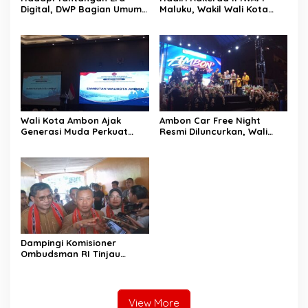
Digital, DWP Bagian Umum
Maluku, Wakil Wali Kota
Setda Kota Ambon Gelar
Ambon Dorong Kolaborasi
Edukasi Parenting Perkuat
Perkuat UMKM dan
Pola Asuh Holistik
Pengusaha Perempuan
Wali Kota Ambon Ajak
Ambon Car Free Night
Generasi Muda Perkuat
Resmi Diluncurkan, Wali
Bela Negara dan Kibarkan
Kota: Ruang Kreatif untuk
Merah Putih Jelang HUT RI
UMKM Sekaligus Etalase
Budaya Dunia
Dampingi Komisioner
Ombudsman RI Tinjau
Program MBG, Wali Kota
Ambon Tegaskan Siap
Benahi Semua Kendala
View More