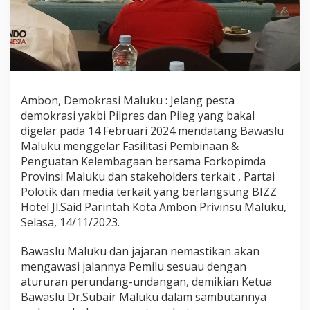
s
i
l
i
t
a
s
i
Ambon, Demokrasi Maluku : Jelang pesta
P
demokrasi yakbi Pilpres dan Pileg yang bakal
e
digelar pada 14 Februari 2024 mendatang Bawaslu
m
Maluku menggelar Fasilitasi Pembinaan &
b
i
Penguatan Kelembagaan bersama Forkopimda
n
Provinsi Maluku dan stakeholders terkait , Partai
a
Polotik dan media terkait yang berlangsung BIZZ
a
Hotel Jl.Said Parintah Kota Ambon Privinsu Maluku,
n
&
Selasa, 14/11/2023.
P
e
Bawaslu Maluku dan jajaran nemastikan akan
n
mengawasi jalannya Pemilu sesuau dengan
g
atururan perundang-undangan, demikian Ketua
u
a
Bawaslu Dr.Subair Maluku dalam sambutannya
t