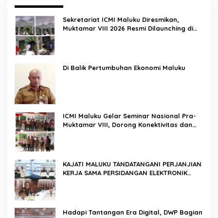
Sekretariat ICMI Maluku Diresmikan,
Muktamar VIII 2026 Resmi Dilaunching di
Ambon
Di Balik Pertumbuhan Ekonomi Maluku
ICMI Maluku Gelar Seminar Nasional Pra-
Muktamar VIII, Dorong Konektivitas dan
Ketahanan Pangan di Wilayah Kepulauan
KAJATI MALUKU TANDATANGANI PERJANJIAN
KERJA SAMA PERSIDANGAN ELEKTRONIK
BERSAMA PENGADILAN TINGGI AMBON DAN
KANWIL DITJEN PEMASYARAKATAN MALUKU
Hadapi Tantangan Era Digital, DWP Bagian