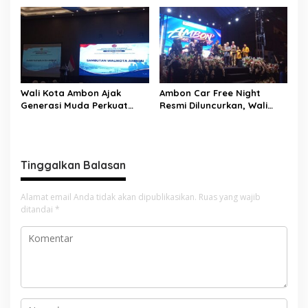
Edukasi Parenting Perkuat
Perkuat UMKM dan
Pola Asuh Holistik
Pengusaha Perempuan
Wali Kota Ambon Ajak
Ambon Car Free Night
Generasi Muda Perkuat
Resmi Diluncurkan, Wali
Bela Negara dan Kibarkan
Kota: Ruang Kreatif untuk
Merah Putih Jelang HUT RI
UMKM Sekaligus Etalase
Budaya Dunia
Tinggalkan Balasan
Alamat email Anda tidak akan dipublikasikan.
Ruas yang wajib
ditandai
*