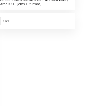
Area KKT ; Jems Luturmas,
C
a
r
i
u
n
t
u
k
: