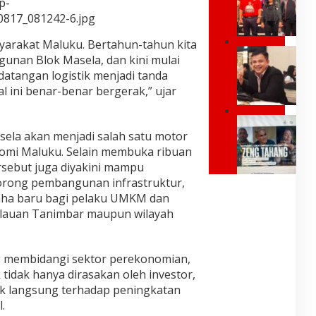
p-
i
B
o
d
0817_081242-6.jpg
E
s
e
R
i
n
syarakat Maluku. Bertahun-tahun kita
N
t
I
,
unan Blok Masela, dan kini mulai
U
i
n
J
R
edatangan logistik menjadi tanda
f
d
a
M
S
l ini benar-benar bergerak,” ujar
o
n
A
a
n
g
L
y
e
a
R
U
a
s
n
sela akan menjadi salah satu motor
a
K
T
i
B
y
U
mi Maluku. Selain membuka ribuan
u
a
i
m
R
l
rsebut juga diyakini mampu
d
a
o
E
a
i
orong pembangunan infrastruktur,
r
n
S
r
E
k
aha baru bagi pelaku UMKM dan
d
M
k
r
a
J
ulauan Tanimbar maupun wilayah
I
a
a
n
L
B
n
P
J
e
U
,
r
e
k
K
Y
a
ng membidangi sektor perekonomian,
m
a
A
a
b
b
tidak hanya dirasakan oleh investor,
t
P
n
o
e
o
k langsung terhadap peningkatan
A
g
w
r
m
T
N
.
o
G
p
T
e