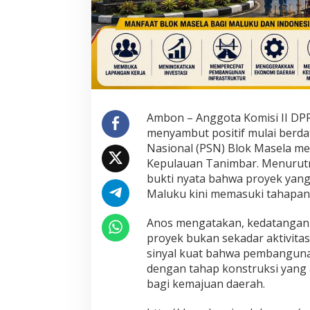
s
u
k
n
y
a
L
o
g
i
Ambon – Anggota Komisi II DPR
s
menyambut positif mulai berdat
t
Nasional (PSN) Blok Masela me
i
Kepulauan Tanimbar. Menurut
k
B
bukti nyata bahwa proyek yang
l
Maluku kini memasuki tahapan
o
k
Anos mengatakan, kedatangan 
M
proyek bukan sekadar aktivitas 
a
r
sinyal kuat bahwa pembanguna
s
dengan tahap konstruksi yan
e
bagi kemajuan daerah.
l
a