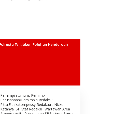
Polresta Tertibkan Puluhan Kendaraan
Pemimpin Umum, Pemimpin
Perusahaan/Pemimpin Redaksi :
Ritta.E.Lekatompessy,Redaktur ; Nicko
Katanya, SH Staf Redaksi ; Wartawan Area
Ambon : Anita Rupilu, area SBB : Area Buru ;