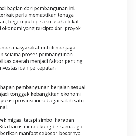
–
e
e
I
g
G
di bagian dari pembangunan ini.
l
s
M
a
i
a
terkait perlu memastikan tenaga
s
U
t
b
p
y
n, begitu pula pelaku usaha lokal
R
i
r
:
B
A
f
i ekonomi yang tercipta dari proyek
a
A
e
I
U
n
P
r
N
n
:
B
k
T
t
A
D
lemen masyarakat untuk menjaga
o
E
u
n
J
l
ban selama proses pembangunan
R
k
t
a
a
N
D
litas daerah menjadi faktor penting
a
n
b
A
i
nvestasi dan percepatan
r
g
o
T
r
a
g
r
I
i
H
a
a
O
S
a
l
s
 tahapan pembangunan berjalan sesuai
N
e
r
,
i
A
n
njadi tonggak kebangkitan ekonomi
a
H
F
L
d
sisi provinsi ini sebagai salah satu
p
i
t
B
i
a
b
nal.
L
I
r
n
a
i
G
i
B
h
n
ek migas, tetapi simbol harapan
F
e
T
c
I
 Kita harus mendukung bersama agar
s
a
e
G
emberikan manfaat sebesar-besarnya
a
n
K
H