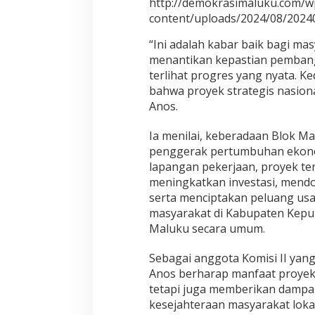
http://demokrasimaluku.com/w
k
e
content/uploads/2024/08/2024
S
a
“Ini adalah kabar baik bagi ma
u
menantikan kepastian pembang
m
terlihat progres yang nyata. K
l
bahwa proyek strategis nasiona
a
k
Anos.
i
Ia menilai, keberadaan Blok Ma
penggerak pertumbuhan ekono
lapangan pekerjaan, proyek te
meningkatkan investasi, mend
serta menciptakan peluang us
masyarakat di Kabupaten Kep
Maluku secara umum.
Sebagai anggota Komisi II ya
Anos berharap manfaat proyek 
tetapi juga memberikan dampa
kesejahteraan masyarakat lokal