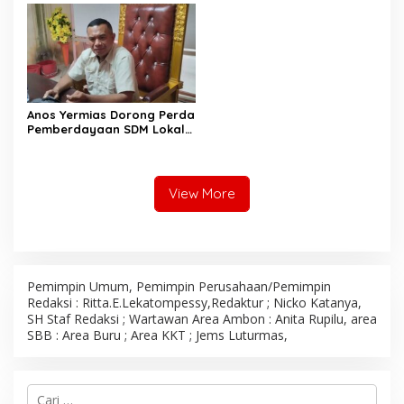
Perda Perlindungan Hak
Ulayat
Anos Yermias Dorong Perda
Pemberdayaan SDM Lokal,
Pastikan Anak Maluku Jadi
Pelaku Utama di Blok
Masela
View More
Pemimpin Umum, Pemimpin Perusahaan/Pemimpin
Redaksi : Ritta.E.Lekatompessy,Redaktur ; Nicko Katanya,
SH Staf Redaksi ; Wartawan Area Ambon : Anita Rupilu, area
SBB : Area Buru ; Area KKT ; Jems Luturmas,
C