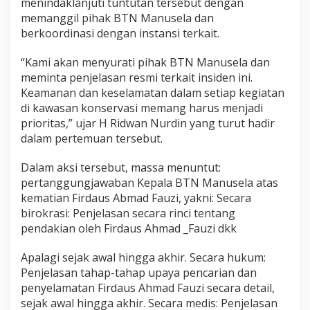
menindaklanjuti tuntutan tersebut dengan
a
memanggil pihak BTN Manusela dan
n
berkoordinasi dengan instansi terkait.
u
s
e
“Kami akan menyurati pihak BTN Manusela dan
l
meminta penjelasan resmi terkait insiden ini.
a
Keamanan dan keselamatan dalam setiap kegiatan
di kawasan konservasi memang harus menjadi
prioritas,” ujar H Ridwan Nurdin yang turut hadir
dalam pertemuan tersebut.
Dalam aksi tersebut, massa menuntut:
pertanggungjawaban Kepala BTN Manusela atas
kematian Firdaus Abmad Fauzi, yakni: Secara
birokrasi: Penjelasan secara rinci tentang
pendakian oleh Firdaus Ahmad _Fauzi dkk
Apalagi sejak awal hingga akhir. Secara hukum:
Penjelasan tahap-tahap upaya pencarian dan
penyelamatan Firdaus Ahmad Fauzi secara detail,
sejak awal hingga akhir. Secara medis: Penjelasan