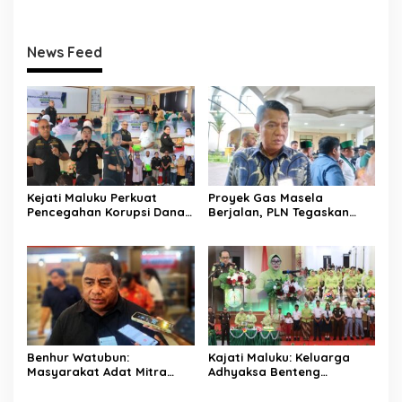
News Feed
Kejati Maluku Perkuat
Proyek Gas Masela
Pencegahan Korupsi Dana
Berjalan, PLN Tegaskan
Desa, Aparatur Waiheru
Manfaat Utamanya untuk
dan Nania Dibekali Edukasi
Rakyat Maluku
Hukum
Benhur Watubun:
Kajati Maluku: Keluarga
Masyarakat Adat Mitra
Adhyaksa Benteng
Strategis Pembangunan,
Integritas, IAD Berperan
DPRD Maluku Dorong Cepat
Jaga Marwah Kejaksaan