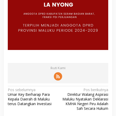
Ikuti Kami
N
Pos sebelumnya
Pos berikutnya
Umar Key Berharap Para
Direktur Walang Aspirasi
a
Kepala Daerah di Maluku
Maluku Nyatakan Deklarasi
v
terus Datangkan Investasi
KMHA Negeri Piru Adalah
Sah Secara Hukum
i