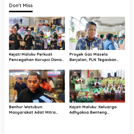
g
Don't Miss
a
s
i
p
o
s
Kejati Maluku Perkuat
Proyek Gas Masela
Pencegahan Korupsi Dana
Berjalan, PLN Tegaskan
Desa, Aparatur Waiheru
Manfaat Utamanya untuk
dan Nania Dibekali Edukasi
Rakyat Maluku
Hukum
Benhur Watubun:
Kajati Maluku: Keluarga
Masyarakat Adat Mitra
Adhyaksa Benteng
Strategis Pembangunan,
Integritas, IAD Berperan
DPRD Maluku Dorong Cepat
Jaga Marwah Kejaksaan
Perda Perlindungan Hak
Ulayat