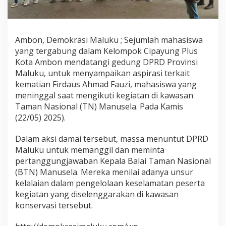
n
D
a
t
Ambon, Demokrasi Maluku ; Sejumlah mahasiswa
a
yang tergabung dalam Kelompok Cipayung Plus
n
g
Kota Ambon mendatangi gedung DPRD Provinsi
i
Maluku, untuk menyampaikan aspirasi terkait
D
kematian Firdaus Ahmad Fauzi, mahasiswa yang
P
meninggal saat mengikuti kegiatan di kawasan
R
Taman Nasional (TN) Manusela. Pada Kamis
D
M
(22/05) 2025).
a
l
Dalam aksi damai tersebut, massa menuntut DPRD
u
Maluku untuk memanggil dan meminta
k
pertanggungjawaban Kepala Balai Taman Nasional
u
,
(BTN) Manusela. Mereka menilai adanya unsur
S
kelalaian dalam pengelolaan keselamatan peserta
o
kegiatan yang diselenggarakan di kawasan
r
konservasi tersebut.
o
t
i