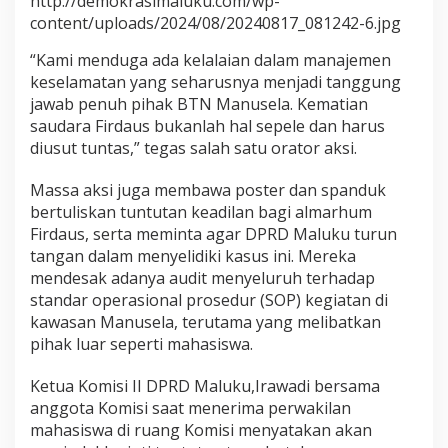
http://demokrasimaluku.com/wp-
D
content/uploads/2024/08/20240817_081242-6.jpg
u
g
“Kami menduga ada kelalaian dalam manajemen
a
keselamatan yang seharusnya menjadi tanggung
a
jawab penuh pihak BTN Manusela. Kematian
n
K
saudara Firdaus bukanlah hal sepele dan harus
e
diusut tuntas,” tegas salah satu orator aksi.
l
a
Massa aksi juga membawa poster dan spanduk
l
bertuliskan tuntutan keadilan bagi almarhum
a
i
Firdaus, serta meminta agar DPRD Maluku turun
a
tangan dalam menyelidiki kasus ini. Mereka
n
mendesak adanya audit menyeluruh terhadap
K
standar operasional prosedur (SOP) kegiatan di
e
p
kawasan Manusela, terutama yang melibatkan
a
pihak luar seperti mahasiswa.
l
a
Ketua Komisi II DPRD Maluku,Irawadi bersama
B
anggota Komisi saat menerima perwakilan
T
N
mahasiswa di ruang Komisi menyatakan akan
M