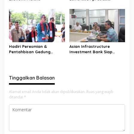
Dukungan Berbagai Pihak
Terhadap Penthabisan
Pastori I GATIK
Hadiri Peresmian &
Asian Infrastructure
Pentahbisan Gedung
Investment Bank Siap
Pastori I Jemaat GPM GATIK
Dukung Pendanaan MIP,
Fokus Kembangkan Sektor
Perikanan Maluku
Tinggalkan Balasan
Alamat email Anda tidak akan dipublikasikan.
Ruas yang wajib
ditandai
*