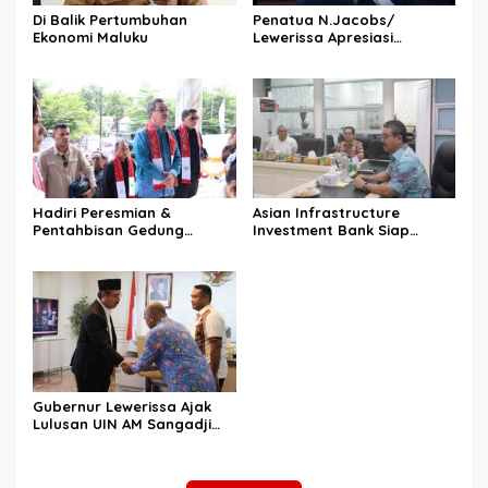
Di Balik Pertumbuhan
Penatua N.Jacobs/
Ekonomi Maluku
Lewerissa Apresiasi
Dukungan Berbagai Pihak
Terhadap Penthabisan
Pastori I GATIK
Hadiri Peresmian &
Asian Infrastructure
Pentahbisan Gedung
Investment Bank Siap
Pastori I Jemaat GPM GATIK
Dukung Pendanaan MIP,
Fokus Kembangkan Sektor
Perikanan Maluku
Gubernur Lewerissa Ajak
Lulusan UIN AM Sangadji
Wujudkan Maluku Maju
Menuju Indonesia Emas