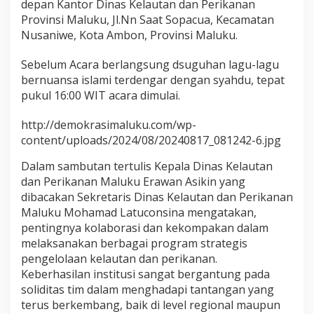
depan Kantor Dinas Kelautan dan Perikanan
a
Provinsi Maluku, Jl.Nn Saat Sopacua, Kecamatan
l
Nusaniwe, Kota Ambon, Provinsi Maluku.
B
i
H
Sebelum Acara berlangsung dsuguhan lagu-lagu
a
bernuansa islami terdengar dengan syahdu, tepat
l
pukul 16:00 WIT acara dimulai.
a
l
http://demokrasimaluku.com/wp-
content/uploads/2024/08/20240817_081242-6.jpg
Dalam sambutan tertulis Kepala Dinas Kelautan
dan Perikanan Maluku Erawan Asikin yang
dibacakan Sekretaris Dinas Kelautan dan Perikanan
Maluku Mohamad Latuconsina mengatakan,
pentingnya kolaborasi dan kekompakan dalam
melaksanakan berbagai program strategis
pengelolaan kelautan dan perikanan.
Keberhasilan institusi sangat bergantung pada
soliditas tim dalam menghadapi tantangan yang
terus berkembang, baik di level regional maupun