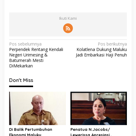
Ikuti Kami
N
Pos sebelumnya
Pos berikutnya
Perpendek Rentang Kendali
Kolatlena Dukung Maluku
a
Negeri Urimesing &
Jadi Embarkasi Haji Penuh
v
Batumerah Mesti
DiMekarkan
i
g
Don't Miss
a
s
i
p
o
s
Di Balik Pertumbuhan
Penatua N.Jacobs/
Ekonomi Maluku
Lewerissa Apresiasi