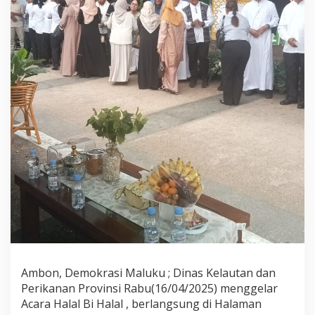
n
a
n
P
r
o
v
i
n
s
i
M
a
l
u
k
u
G
e
l
a
Ambon, Demokrasi Maluku ; Dinas Kelautan dan
r
H
Perikanan Provinsi Rabu(16/04/2025) menggelar
a
Acara Halal Bi Halal , berlangsung di Halaman
l