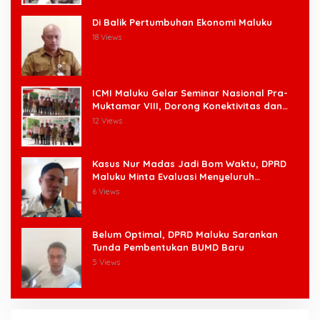
Di Balik Pertumbuhan Ekonomi Maluku
18 Views
ICMI Maluku Gelar Seminar Nasional Pra-
Muktamar VIII, Dorong Konektivitas dan
Ketahanan Pangan di Wilayah Kepulauan
12 Views
Kasus Nur Madas Jadi Bom Waktu, DPRD
Maluku Minta Evaluasi Menyeluruh
Pengangkatan Pengangkatan Pejabat
6 Views
Belum Optimal, DPRD Maluku Sarankan
Tunda Pembentukan BUMD Baru
5 Views