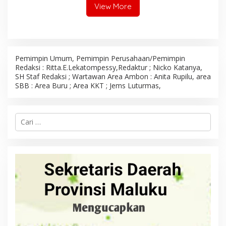
View More
Pemimpin Umum, Pemimpin Perusahaan/Pemimpin
Redaksi : Ritta.E.Lekatompessy,Redaktur ; Nicko Katanya,
SH Staf Redaksi ; Wartawan Area Ambon : Anita Rupilu, area
SBB : Area Buru ; Area KKT ; Jems Luturmas,
C
a
r
i
u
n
t
u
k
: