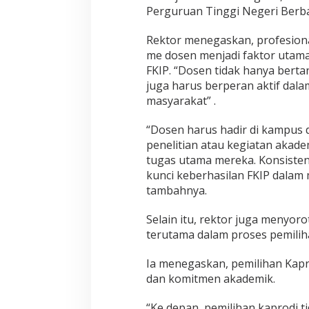
l
Perguruan Tinggi Negeri Ber
Rektor menegaskan, profesiona
me dosen menjadi faktor utam
FKIP. “Dosen tidak hanya bert
juga harus berperan aktif dal
masyarakat” .
“Dosen harus hadir di kampus da
penelitian atau kegiatan akade
tugas utama mereka. Konsisten
kunci keberhasilan FKIP dalam 
tambahnya.
Selain itu, rektor juga menyorot
terutama dalam proses pemilih
Ia menegaskan, pemilihan Kapr
dan komitmen akademik.
“Ke depan, pemilihan kaprodi 