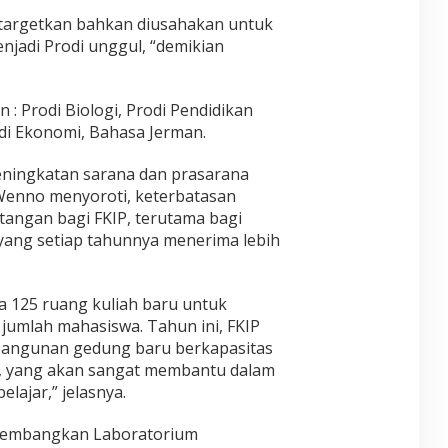
n
n
o
a targetkan bahkan diusahakan untuk
S
U
H
l
njadi Prodi unggul, “demikian
j
a
o
i
r
w
a
u
R
n
 : Prodi Biologi, Prodi Pendidikan
s
o
G
D
odi Ekonomi, Bahasa Jerman.
c
e
i
k
o
a
B
peningkatan sarana dan prasarana
p
u
e
 Wenno menyoroti, keterbatasan
o
d
r
l
tangan bagi FKIP, terutama bagi
i
j
i
t
yang setiap tahunnya menerima lebih
u
t
M
d
i
a
u
k
r
l
 125 ruang kuliah baru untuk
D
a
“
u
mlah mahasiswa. Tahun ini, FKIP
t
Z
n
o
angunan gedung baru berkapasitas
e
i
n
n
i, yang akan sangat membantu dalam
a
g
ajar,” jelasnya.
T
a
engembangkan Laboratorium
h