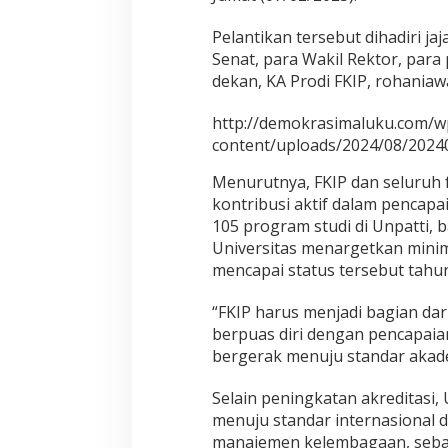
,
F
Pelantikan tersebut dihadiri ja
K
I
Senat, para Wakil Rektor, para 
P
dekan, KA Prodi FKIP, rohania
M
i
http://demokrasimaluku.com/w
l
content/uploads/2024/08/2024
i
k
Menurutnya, FKIP dan seluruh f
i
L
kontribusi aktif dalam pencapaia
i
105 program studi di Unpatti, b
m
Universitas menargetkan mini
a
mencapai status tersebut tahun 
P
r
o
“FKIP harus menjadi bagian dari
d
berpuas diri dengan pencapaian
i
bergerak menuju standar akadem
U
n
Selain peningkatan akreditasi,
g
g
menuju standar internasional 
u
manajemen kelembagaan, sebag