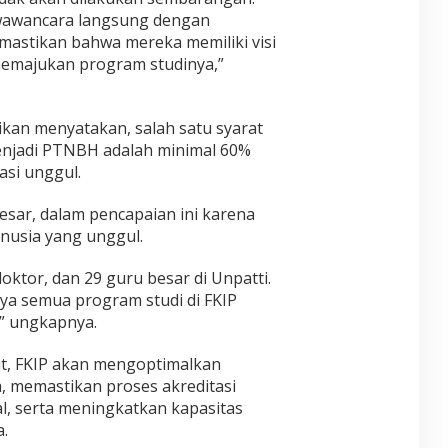
L
I
r
n
a
 wawancara langsung dengan
i
G
i
B
h
mastikan bahwa mereka memiliki visi
n
F
e
T
c
I
 memajukan program studinya,”
s
a
e
G
a
n
K
H
r
p
e
T
,
a
tikan menyatakan, salah satu syarat
y
2
T
A
enjadi PTNBH adalah minimal 60%
t
0
a
l
i
2
asi unggul.
n
a
m
6
t
m
u
D
besar, dalam pencapaian ini karena
a
a
S
I
n
t
nusia yang unggul.
i
J
g
,
a
A
a
d
p
oktor, dan 29 guru besar di Unpatti.
K
n
a
P
A
ya semua program studi di FKIP
G
n
o
R
” ungkapnya.
l
S
p
T
o
P
u
A
b
2
t, FKIP akan mengoptimalkan
l
a
D
e
a, memastikan proses akreditasi
l
J
r
l, serta meningkatkan kapasitas
,
u
k
.
d
m
a
a
b