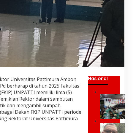
Nasional
ktor Universitas Pattimura Ambon
.Pd berharap di tahun 2025 Fakultas
FKIP) UNPATTI memiliki lima (5)
U
 demikian Rektor dalam sambutan
m
ntik dan mengambil sumpah
a
 sebagai Dekan FKIP UNPATTI periode
r
dung Rektorat Universitas Pattimura
K
e
P
i
a