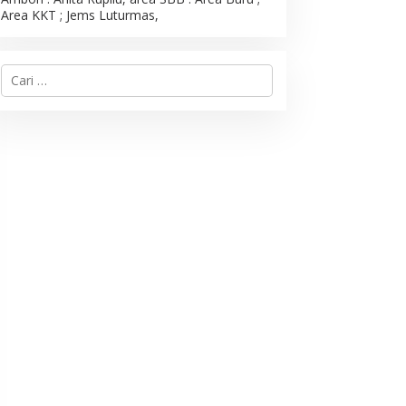
Area KKT ; Jems Luturmas,
C
a
r
i
u
n
t
u
k
: