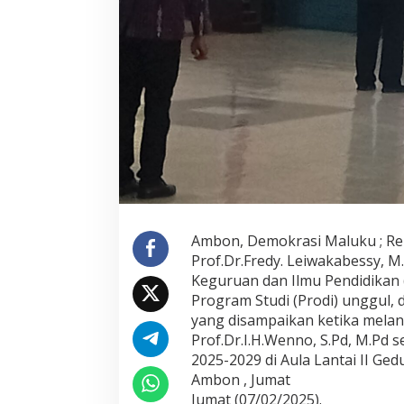
I
,
R
e
k
t
o
r
B
e
r
h
a
r
a
Ambon, Demokrasi Maluku ; Re
p
Prof.Dr.Fredy. Leiwakabessy, M
T
a
Keguruan dan Ilmu Pendidikan (
h
Program Studi (Prodi) unggul,
u
yang disampaikan ketika mela
n
Prof.Dr.I.H.Wenno, S.Pd, M.Pd
2
0
2025-2029 di Aula Lantai II Ge
2
Ambon , Jumat
5
Jumat (07/02/2025).