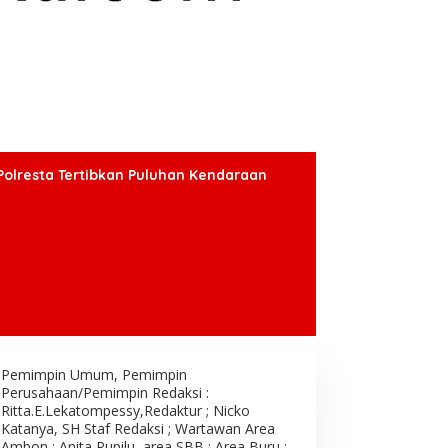
Polresta Tertibkan Puluhan Kendaraan
Pemimpin Umum, Pemimpin
Perusahaan/Pemimpin Redaksi :
Ritta.E.Lekatompessy,Redaktur ; Nicko
Katanya, SH Staf Redaksi ; Wartawan Area
Ambon : Anita Rupilu, area SBB : Area Buru ;