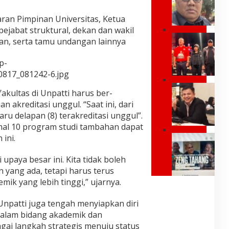
;
k
Y
P
jaran Pimpinan Universitas, Ketua
a
r
pejabat struktural, dekan dan wakil
n
e
G
g
wan, serta tamu undangan lainnya
s
U
P
i
B
o
d
p-
E
s
e
0817_081242-6.jpg
R
i
n
N
t
I
,
akultas di Unpatti harus ber-
U
i
n
J
R
n akreditasi unggul. “Saat ini, dari
f
d
a
M
S
aru delapan (8) terakreditasi unggul”.
o
n
A
a
n
mal 10 program studi tambahan dapat
g
L
y
e
a
ini.
R
U
a
s
n
a
K
T
i
B
y
U
 upaya besar ini. Kita tidak boleh
u
a
i
m
R
l
 yang ada, tetapi harus terus
d
a
o
E
a
i
ik yang lebih tinggi,” ujarnya.
r
n
S
r
E
k
d
M
k
r
a
 Unpatti juga tengah menyiapkan diri
J
I
a
a
n
L
B
dalam bidang akademik dan
n
P
J
e
U
,
ai langkah strategis menuju status
r
e