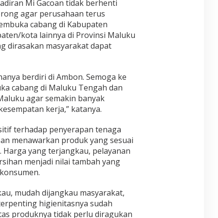
m
hadiran Mi Gacoan tidak berhenti
T
N
o
G
p
T
e
orong agar perusahaan terus
–
e
e
I
g
embuka cabang di Kabupaten
G
l
s
M
a
i
a
en/kota lainnya di Provinsi Maluku
s
U
t
b
p
g dirasakan masyarakat dapat
y
R
i
r
:
B
A
f
a
A
e
I
U
n
P
r
N
n
 hanya berdiri di Ambon. Semoga ke
:
B
k
T
t
A
D
ka cabang di Maluku Tengah dan
o
E
u
n
J
i Maluku agar semakin banyak
l
R
k
t
a
a
N
esempatan kerja,” katanya.
D
a
n
b
A
i
r
g
o
T
r
itif terhadap penyerapan tenaga
a
g
r
I
i
H
a
acoan menawarkan produk yang sesuai
a
O
S
a
l
 Harga yang terjangkau, pelayanan
s
N
e
r
,
i
A
rsihan menjadi nilai tambah yang
n
a
H
F
L
d
 konsumen.
p
i
t
B
i
a
b
L
I
r
n
a
gkau, mudah dijangkau masyarakat,
i
G
i
B
h
terpenting higienitasnya sudah
n
F
e
T
c
I
tas produknya tidak perlu diragukan
s
a