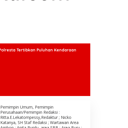
Polresta Tertibkan Puluhan Kendaraan
Pemimpin Umum, Pemimpin
Perusahaan/Pemimpin Redaksi :
Ritta.E.Lekatompessy,Redaktur ; Nicko
Katanya, SH Staf Redaksi ; Wartawan Area
Ambon : Anita Rupilu, area SBB : Area Buru ;