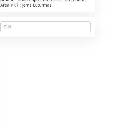
Area KKT ; Jems Luturmas,
C
a
r
i
u
n
t
u
k
: