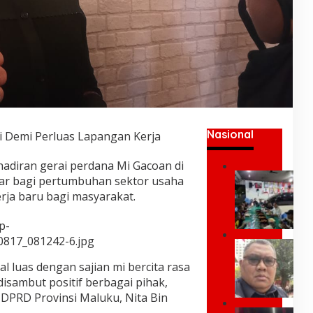
Nasional
 Demi Perluas Lapangan Kerja
adiran gerai perdana Mi Gacoan di
U
ar bagi pertumbuhan sektor usaha
m
ja baru bagi masyarakat.
a
r
p-
K
0817_081242-6.jpg
e
P
i
a
l luas dengan sajian mi bercita rasa
;
k
Y
disambut positif berbagai pihak,
P
a
 DPRD Provinsi Maluku, Nita Bin
r
n
e