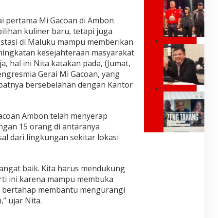
G
g
s
U
P
i
B
i pertama Mi Gacoan di Ambon
o
d
E
s
ihan kuliner baru, tetapi juga
e
R
i
vestasi di Maluku mampu memberikan
n
N
t
I
,
ingkatan kesejahteraan masyarakat
U
i
n
J
, hal ini Nita katakan pada, (Jumat,
R
f
d
a
M
S
pengresmia Gerai Mi Gacoan, yang
o
n
A
a
epatnya bersebelahan dengan Kantor
n
g
L
y
e
a
R
U
a
s
n
a
K
T
i
B
y
Gacoan Ambon telah menyerap
U
u
a
i
m
R
l
engan 15 orang di antaranya
d
a
o
E
a
 dari lingkungan sekitar lokasi
i
r
n
S
r
E
k
d
M
k
r
a
J
I
a
a
n
L
angat baik. Kita harus mendukung
B
n
P
J
e
U
,
rti ini karena mampu membuka
r
e
k
K
Y
ra bertahap membantu mengurangi
a
m
a
A
a
b
b
 ujar Nita.
t
P
n
o
e
o
A
g
w
r