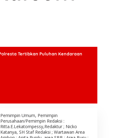
Polresta Tertibkan Puluhan Kendaraan
Pemimpin Umum, Pemimpin
Perusahaan/Pemimpin Redaksi :
Ritta.E.Lekatompessy,Redaktur ; Nicko
Katanya, SH Staf Redaksi ; Wartawan Area
Ambon : Anita Rupilu, area SBB : Area Buru ;