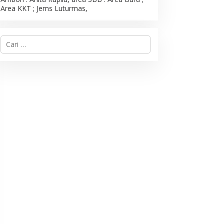
Area KKT ; Jems Luturmas,
C
a
r
i
u
n
t
u
k
: