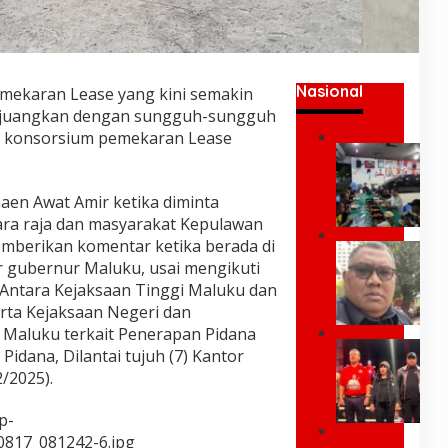
Nasional
mekaran Lease yang kini semakin
erjuangkan dengan sungguh-sungguh
m konsorsium pemekaran Lease
U
m
a
en Awat Amir ketika diminta
r
ara raja dan masyarakat Kepulawan
K
e
mberikan komentar ketika berada di
P
i
tor gubernur Maluku, usai mengikuti
a
;
k
ntara Kejaksaan Tinggi Maluku dan
Y
P
rta Kejaksaan Negeri dan
a
r
 Maluku terkait Penerapan Pidana
n
e
G
g
 Pidana, Dilantai tujuh (7) Kantor
s
U
P
/2025).
i
B
o
d
E
s
e
p-
R
i
n
N
0817_081242-6.jpg
t
I
,