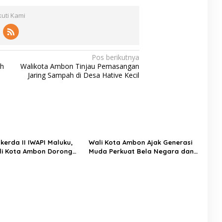
p
j
u
o
u
d
kuti Kami
l
d
i
i
u
t
t
l
M
i
“
a
k
Z
Pos berikutnya
r
D
e
h
Walikota Ambon Tinjau Pemasangan
a
u
n
Jaring Sampah di Desa Hative Kecil
t
n
g
o
i
T
n
a
a
h
a
n
g
kerda II IWAPI Maluku,
Wali Kota Ambon Ajak Generasi
”
li Kota Ambon Dorong
Muda Perkuat Bela Negara dan
si Perkuat UMKM dan
Kibarkan Merah Putih Jelang HUT
ha Perempuan
RI