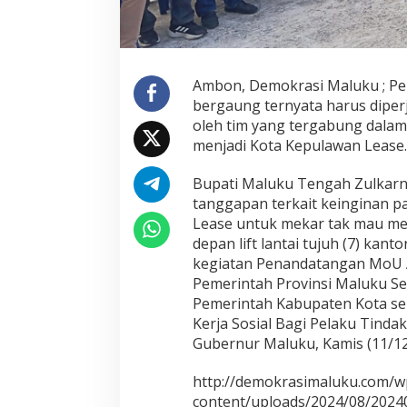
a
l
P
e
m
e
Ambon, Demokrasi Maluku ; Pe
k
bergaung ternyata harus dip
a
oleh tim yang tergabung dala
r
menjadi Kota Kepulawan Lease.
a
n
L
Bupati Maluku Tengah Zulkarna
e
tanggapan terkait keinginan p
a
Lease untuk mekar tak mau me
s
depan lift lantai tujuh (7) kan
e
kegiatan Penandatangan MoU A
.
?
Pemerintah Provinsi Maluku Se
Pemerintah Kabupaten Kota se
Kerja Sosial Bagi Pelaku Tindak
Gubernur Maluku, Kamis (11/12
http://demokrasimaluku.com/w
content/uploads/2024/08/2024