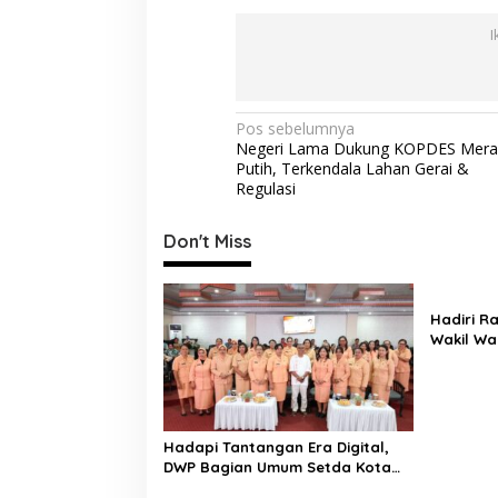
I
N
Pos sebelumnya
Negeri Lama Dukung KOPDES Mera
a
Putih, Terkendala Lahan Gerai &
v
Regulasi
i
Don't Miss
g
a
s
Hadiri Ra
Wakil Wa
i
Kolabora
p
Pengusa
o
s
Hadapi Tantangan Era Digital,
DWP Bagian Umum Setda Kota
Ambon Gelar Edukasi Parenting