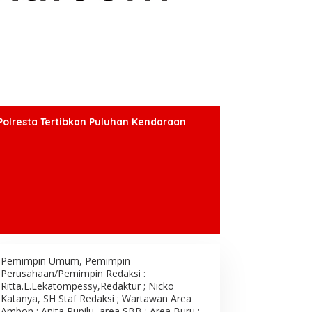
Polresta Tertibkan Puluhan Kendaraan
Pemimpin Umum, Pemimpin
Perusahaan/Pemimpin Redaksi :
Ritta.E.Lekatompessy,Redaktur ; Nicko
Katanya, SH Staf Redaksi ; Wartawan Area
Ambon : Anita Rupilu, area SBB : Area Buru ;