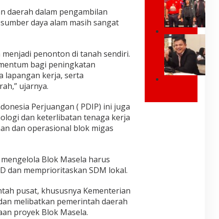
P
i
B
o
atan daerah dalam pengambilan
d
E
s
 sumber daya alam masih sangat
e
R
i
n
N
t
I
,
U
i
n
J
 menjadi penonton di tanah sendiri.
R
f
d
a
M
S
omentum bagi peningkatan
o
n
A
a
 lapangan kerja, serta
n
g
L
y
e
a
ah,” ujarnya.
R
U
a
s
n
a
K
T
i
B
y
ndonesia Perjuangan ( PDIP) ini juga
U
u
a
i
m
R
l
ologi dan keterlibatan tenaga kerja
d
a
o
E
a
an dan operasional blok migas
i
r
n
S
r
E
k
d
M
k
r
a
J
I
a
a
n
L
mengelola Blok Masela harus
B
n
P
J
e
U
,
 dan memprioritaskan SDM lokal.
r
e
k
K
Y
a
m
a
A
a
b
ntah pusat, khususnya Kementerian
b
t
P
n
o
e
 dan melibatkan pemerintah daerah
o
A
g
w
r
m
aan proyek Blok Masela.
T
N
o
G
p