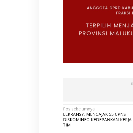
I
N
Pos sebelumnya
LEKRANSY, MENGAJAK 55 CPNS
a
DISKOMINFO KEDEPANKAN KERJA
v
TIM