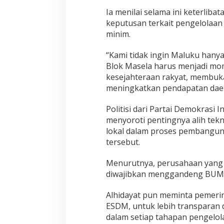
B
l
Ia menilai selama ini keterlib
o
keputusan terkait pengelolaan
k
minim.
M
a
“Kami tidak ingin Maluku hanya
s
e
Blok Masela harus menjadi m
l
kesejahteraan rakyat, membuka
a
meningkatkan pendapatan daer
Politisi dari Partai Demokrasi I
menyoroti pentingnya alih tekn
lokal dalam proses pembangun
tersebut.
Menurutnya, perusahaan yang 
diwajibkan menggandeng BUMD
Alhidayat pun meminta pemeri
ESDM, untuk lebih transparan
dalam setiap tahapan pengelol