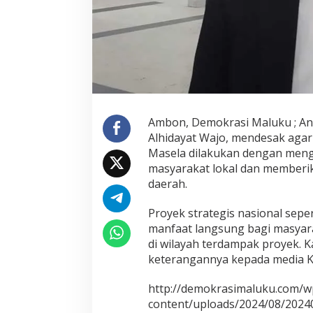
p
e
n
t
i
n
g
a
n
L
Ambon, Demokrasi Maluku ; An
o
Alhidayat Wajo, mendesak agar
k
a
Masela dilakukan dengan meng
l
masyarakat lokal dan memberi
d
daerah.
a
l
Proyek strategis nasional sep
a
m
manfaat langsung bagi masyar
P
di wilayah terdampak proyek. K
r
keterangannya kepada media 
o
y
http://demokrasimaluku.com/w
e
k
content/uploads/2024/08/2024