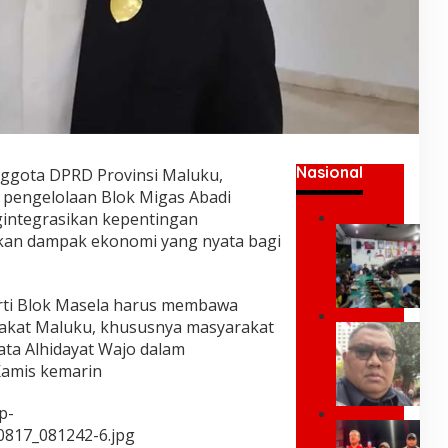
Nasional
ggota DPRD Provinsi Maluku,
 pengelolaan Blok Migas Abadi
integrasikan kepentingan
U
kan dampak ekonomi yang nyata bagi
m
a
r
erti Blok Masela harus membawa
K
e
akat Maluku, khususnya masyarakat
P
i
ata Alhidayat Wajo dalam
a
;
k
Kamis kemarin
Y
P
a
r
p-
n
e
G
g
0817_081242-6.jpg
s
U