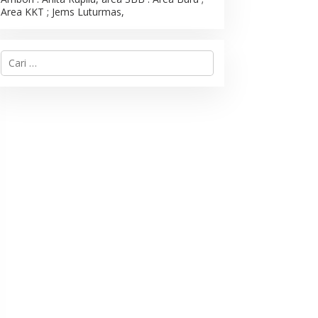
Area KKT ; Jems Luturmas,
C
a
r
i
u
n
t
u
k
: