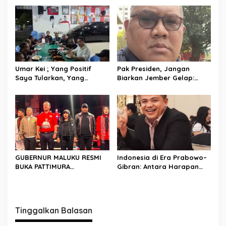
a
s
i
p
o
Umar Kei ; Yang Positif
Pak Presiden, Jangan
s
Saya Tularkan, Yang
Biarkan Jember Gelap:
Negatif Untuk Diri Sendiri
APBD Janggal, Hibah
Tanpa Alamat, dan SP2D
Jumbo Harus Diaudit
Maraton
GUBERNUR MALUKU RESMI
Indonesia di Era Prabowo–
BUKA PATTIMURA
Gibran: Antara Harapan
INTERNATIONAL BIG FIGHT
Besar, Tantangan Global,
2026 DI JAKARTA
dan Ujian Geopolitik Dunia
Tinggalkan Balasan