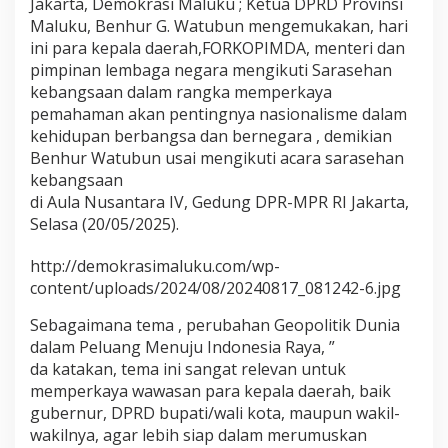
Jakarta, Demokrasi Maluku ; Ketua DPRD Provinsi
n
Maluku, Benhur G. Watubun mengemukakan, hari
g
ini para kepala daerah,FORKOPIMDA, menteri dan
s
a
pimpinan lembaga negara mengikuti Sarasehan
a
kebangsaan dalam rangka memperkaya
n
pemahaman akan pentingnya nasionalisme dalam
kehidupan berbangsa dan bernegara , demikian
Benhur Watubun usai mengikuti acara sarasehan
kebangsaan
di Aula Nusantara IV, Gedung DPR-MPR RI Jakarta,
Selasa (20/05/2025).
http://demokrasimaluku.com/wp-
content/uploads/2024/08/20240817_081242-6.jpg
Sebagaimana tema , perubahan Geopolitik Dunia
dalam Peluang Menuju Indonesia Raya, ”
da katakan, tema ini sangat relevan untuk
memperkaya wawasan para kepala daerah, baik
gubernur, DPRD bupati/wali kota, maupun wakil-
wakilnya, agar lebih siap dalam merumuskan