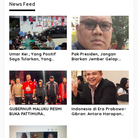
News Feed
Umar Kei ; Yang Positif
Pak Presiden, Jangan
Saya Tularkan, Yang
Biarkan Jember Gelap:
Negatif Untuk Diri Sendiri
APBD Janggal, Hibah
Tanpa Alamat, dan SP2D
Jumbo Harus Diaudit
Maraton
GUBERNUR MALUKU RESMI
Indonesia di Era Prabowo–
BUKA PATTIMURA
Gibran: Antara Harapan
INTERNATIONAL BIG FIGHT
Besar, Tantangan Global,
2026 DI JAKARTA
dan Ujian Geopolitik Dunia