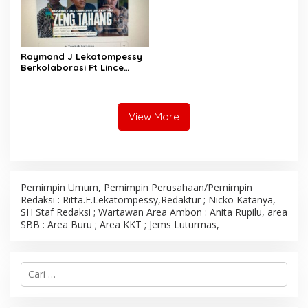
Raymond J Lekatompessy
Berkolaborasi Ft Lince
Keytimu Siap Populerkan
Slow Rock Berjudul “Zeng
Tahang”
View More
Pemimpin Umum, Pemimpin Perusahaan/Pemimpin
Redaksi : Ritta.E.Lekatompessy,Redaktur ; Nicko Katanya,
SH Staf Redaksi ; Wartawan Area Ambon : Anita Rupilu, area
SBB : Area Buru ; Area KKT ; Jems Luturmas,
C
a
r
i