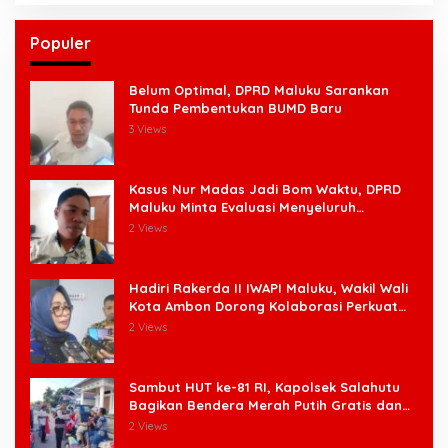
Populer
Belum Optimal, DPRD Maluku Sarankan
Tunda Pembentukan BUMD Baru
3 Views
Kasus Nur Madas Jadi Bom Waktu, DPRD
Maluku Minta Evaluasi Menyeluruh
Pengangkatan Pengangkatan Pejabat
2 Views
Hadiri Rakerda II IWAPI Maluku, Wakil Wali
Kota Ambon Dorong Kolaborasi Perkuat
UMKM dan Pengusaha Perempuan
2 Views
Sambut HUT ke-81 RI, Kapolsek Salahutu
Bagikan Bendera Merah Putih Gratis dan
Ajak Warga Kobarkan Semangat
2 Views
Nasionalisme