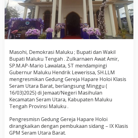
a
m
p
i
n
g
i
G
u
Masohi, Demokrasi Maluku ; Bupati dan Wakil
b
Bupati Maluku Tengah . Zulkarnaen Awat Amir,
e
r
SP.M.AP-Mario Lawalata, ST mendampingi
n
Gubernur Maluku Hendrik Lewerissa, SH.LLM
u
mengresmikan Gedung Gereja Hapare Holoi Klasis
r
Seram Utara Barat, berlangsung Minggu (
M
16/03)2025) di Jemaat/Negeri Masihulan
a
l
Kecamatan Seram Utara, Kabupaten Maluku
u
Tengah Provinsi Maluku .
k
u
Pengresmisn Gedung Gereja Hapare Holoi
R
dirangkaikan dengan pembukaan sidang – IX Klasis
e
s
GPM Seram Utara Barat.
m