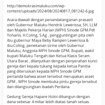
i
http://demokrasimaluku.com/wp-
k
content/uploads/2024/08/20240817_081242-6.jpg
a
n
Acara diawali dengan penandatanganan prasasti
G
oleh Gubernur Maluku Hendrik Lewerissa, SH, LLM
e
d
dan Majelis Pekerja Harian (MPH) Sinode GPM.Pdt
u
Yohanis. H.Coling, S.Ag , pengguntingan pita oleh
n
ibu gubernur Maya Beby Rampen Lewerissa &
g
ibu.Coling, penekanan sirine oleh Gubernur
G
e
Maluku, Anggota MPH Sinode GPM, Bupati, wakil
r
bupati Maluku Tengah dan Ketua Klasis Seram
e
Utara Barat , dilanjutkan dengan penyerahan kunci
j
gereja dari kepala tukang kepada ketua Panitia
a
yang diteruskan kepada MPH Sinode GPM
H
a
pertanda bahwa asset tersebut merupakan asset
p
GPM , MPH Sinode membuka pintu gereja tersebut
a
dan dilangsungkan ibadah Perdana.
r
e
Gedung Gereja Hapare Holoi dibangun dengan
H
o
dana sebesar 4 miliar lebih diatas tanah seluas
l