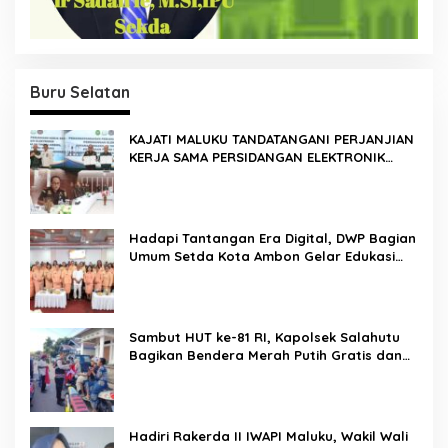
Buru Selatan
KAJATI MALUKU TANDATANGANI PERJANJIAN
KERJA SAMA PERSIDANGAN ELEKTRONIK
BERSAMA PENGADILAN TINGGI AMBON DAN
KANWIL DITJEN PEMASYARAKATAN MALUKU
Hadapi Tantangan Era Digital, DWP Bagian
Umum Setda Kota Ambon Gelar Edukasi
Parenting Perkuat Pola Asuh Holistik
Sambut HUT ke-81 RI, Kapolsek Salahutu
Bagikan Bendera Merah Putih Gratis dan
Ajak Warga Kobarkan Semangat
Nasionalisme
Hadiri Rakerda II IWAPI Maluku, Wakil Wali