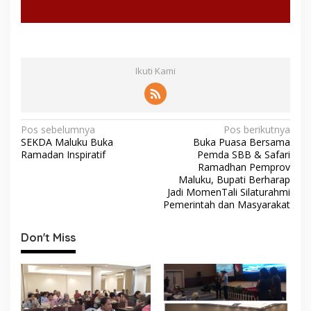
Ikuti Kami
N
Pos sebelumnya
Pos berikutnya
SEKDA Maluku Buka
Buka Puasa Bersama
a
Ramadan Inspiratif
Pemda SBB & Safari
v
Ramadhan Pemprov
Maluku, Bupati Berharap
i
Jadi MomenTali Silaturahmi
Pemerintah dan Masyarakat
g
a
Don't Miss
s
i
p
o