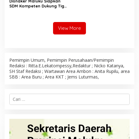
Disnaker Maluku Siapkan
SDM Kompeten Dukung Tiga
Proyek Strategis Nasional
View More
Pemimpin Umum, Pemimpin Perusahaan/Pemimpin
Redaksi : Ritta.E.Lekatompessy,Redaktur ; Nicko Katanya,
SH Staf Redaksi ; Wartawan Area Ambon : Anita Rupilu, area
SBB : Area Buru ; Area KKT ; Jems Luturmas,
C
a
r
i
u
n
t
u