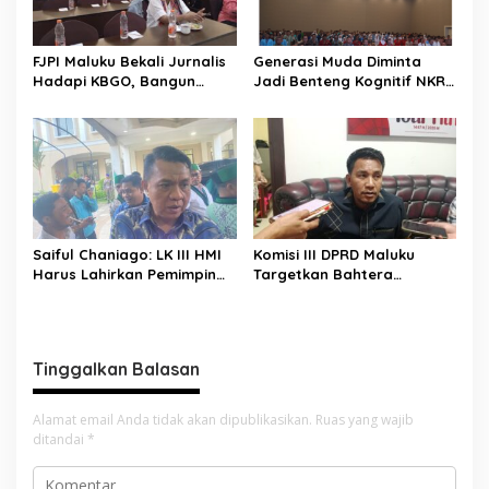
s
FJPI Maluku Bekali Jurnalis
Generasi Muda Diminta
Hadapi KBGO, Bangun
Jadi Benteng Kognitif NKRI,
Pemberitaan Sensitif dan
Kemhan dan Pemkot
Berperspektif Korban
Ambon Perkuat Pembinaan
Bela Negara
Saiful Chaniago: LK III HMI
Komisi III DPRD Maluku
Harus Lahirkan Pemimpin
Targetkan Bahtera
Visioner dan Berintegritas
Nusantara Berlayar Lagi
untuk Menjawab Tantangan
Pertengahan Agustus 2026
Bangsa
Tinggalkan Balasan
Alamat email Anda tidak akan dipublikasikan.
Ruas yang wajib
ditandai
*