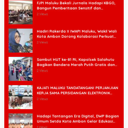
FJPI Maluku Bekali Jurnalis Hadapi KBGO,
Bangun Pemberitaan Sensitif dan
Berperspektif Korban
2 Views
Hadiri Rakerda II IWAPI Maluku, Wakil Wali
Kota Ambon Dorong Kolaborasi Perkuat
UMKM dan Pengusaha Perempuan
2 Views
Sambut HUT ke-81 RI, Kapolsek Salahutu
Bagikan Bendera Merah Putih Gratis dan
Ajak Warga Kobarkan Semangat
2 Views
Nasionalisme
KAJATI MALUKU TANDATANGANI PERJANJIAN
KERJA SAMA PERSIDANGAN ELEKTRONIK
BERSAMA PENGADILAN TINGGI AMBON DAN
2 Views
KANWIL DITJEN PEMASYARAKATAN MALUKU
Hadapi Tantangan Era Digital, DWP Bagian
Umum Setda Kota Ambon Gelar Edukasi
Parenting Perkuat Pola Asuh Holistik
1 Views