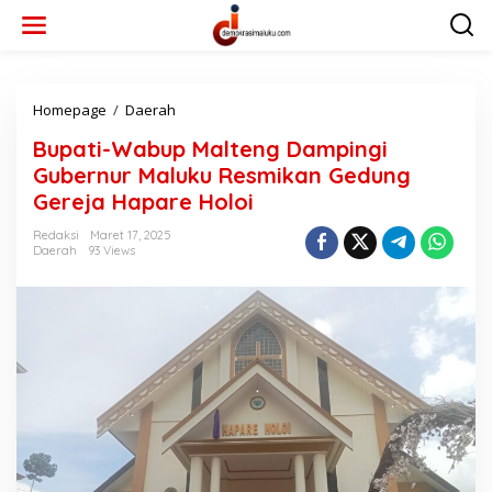
L
e
w
a
t
i
Homepage
/
Daerah
B
k
u
Bupati-Wabup Malteng Dampingi
e
p
k
a
Gubernur Maluku Resmikan Gedung
o
t
Gereja Hapare Holoi
n
i
t
-
Redaksi
Maret 17, 2025
e
W
Daerah
93 Views
n
a
b
u
p
M
a
l
t
e
n
g
D