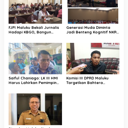
FJPI Maluku Bekali Jurnalis
Generasi Muda Diminta
Hadapi KBGO, Bangun
Jadi Benteng Kognitif NKRI,
Pemberitaan Sensitif dan
Kemhan dan Pemkot
Berperspektif Korban
Ambon Perkuat Pembinaan
Bela Negara
Saiful Chaniago: LK III HMI
Komisi III DPRD Maluku
Harus Lahirkan Pemimpin
Targetkan Bahtera
Visioner dan Berintegritas
Nusantara Berlayar Lagi
untuk Menjawab Tantangan
Pertengahan Agustus 2026
Bangsa