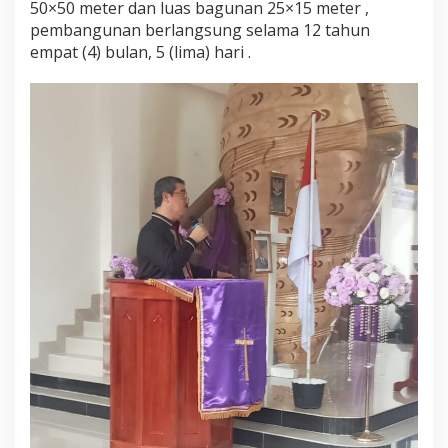
50×50 meter dan luas bagunan 25×15 meter ,
o
pembangunan berlangsung selama 12 tahun
i
empat (4) bulan, 5 (lima) hari .