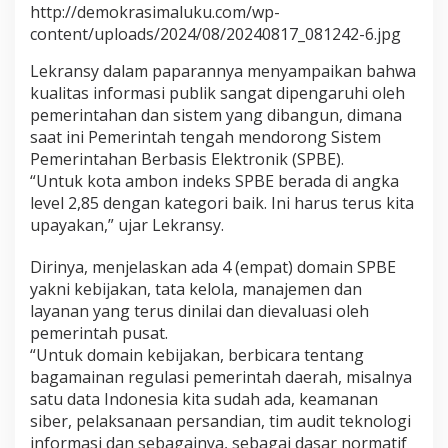
http://demokrasimaluku.com/wp-
e
content/uploads/2024/08/20240817_081242-6.jpg
l
a
s
Lekransy dalam paparannya menyampaikan bahwa
k
kualitas informasi publik sangat dipengaruhi oleh
a
pemerintahan dan sistem yang dibangun, dimana
n
saat ini Pemerintah tengah mendorong Sistem
T
Pemerintahan Berbasis Elektronik (SPBE).
e
n
“Untuk kota ambon indeks SPBE berada di angka
t
level 2,85 dengan kategori baik. Ini harus terus kita
a
upayakan,” ujar Lekransy.
n
g
Dirinya, menjelaskan ada 4 (empat) domain SPBE
S
P
yakni kebijakan, tata kelola, manajemen dan
B
layanan yang terus dinilai dan dievaluasi oleh
E
pemerintah pusat.
“Untuk domain kebijakan, berbicara tentang
bagamainan regulasi pemerintah daerah, misalnya
satu data Indonesia kita sudah ada, keamanan
siber, pelaksanaan persandian, tim audit teknologi
informasi dan sebagainya, sebagai dasar normatif