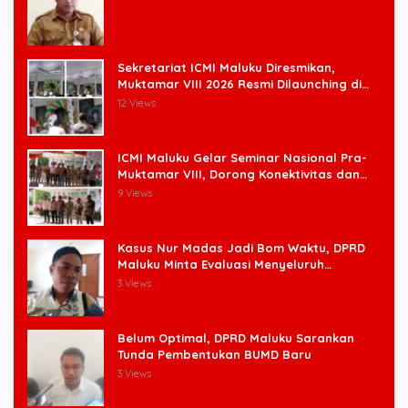
Sekretariat ICMI Maluku Diresmikan,
Muktamar VIII 2026 Resmi Dilaunching di
Ambon
12 Views
ICMI Maluku Gelar Seminar Nasional Pra-
Muktamar VIII, Dorong Konektivitas dan
Ketahanan Pangan di Wilayah Kepulauan
9 Views
Kasus Nur Madas Jadi Bom Waktu, DPRD
Maluku Minta Evaluasi Menyeluruh
Pengangkatan Pengangkatan Pejabat
3 Views
Belum Optimal, DPRD Maluku Sarankan
Tunda Pembentukan BUMD Baru
3 Views