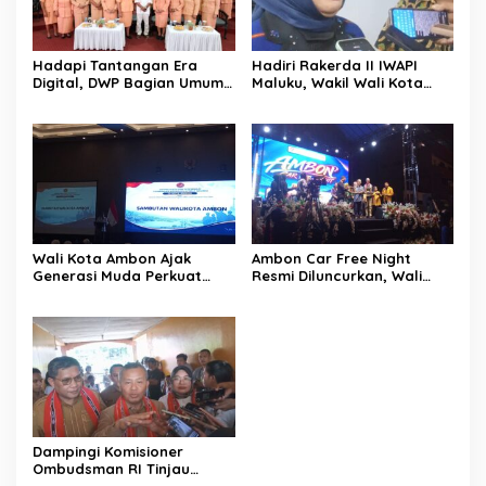
Hadapi Tantangan Era
Hadiri Rakerda II IWAPI
Digital, DWP Bagian Umum
Maluku, Wakil Wali Kota
Setda Kota Ambon Gelar
Ambon Dorong Kolaborasi
Edukasi Parenting Perkuat
Perkuat UMKM dan
Pola Asuh Holistik
Pengusaha Perempuan
Wali Kota Ambon Ajak
Ambon Car Free Night
Generasi Muda Perkuat
Resmi Diluncurkan, Wali
Bela Negara dan Kibarkan
Kota: Ruang Kreatif untuk
Merah Putih Jelang HUT RI
UMKM Sekaligus Etalase
Budaya Dunia
Dampingi Komisioner
Ombudsman RI Tinjau
Program MBG, Wali Kota