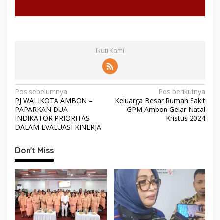
Ikuti Kami
N
Pos sebelumnya
Pos berikutnya
PJ WALIKOTA AMBON –
Keluarga Besar Rumah Sakit
a
PAPARKAN DUA
GPM Ambon Gelar Natal
v
INDIKATOR PRIORITAS
Kristus 2024
DALAM EVALUASI KINERJA
i
g
Don't Miss
a
s
i
p
o