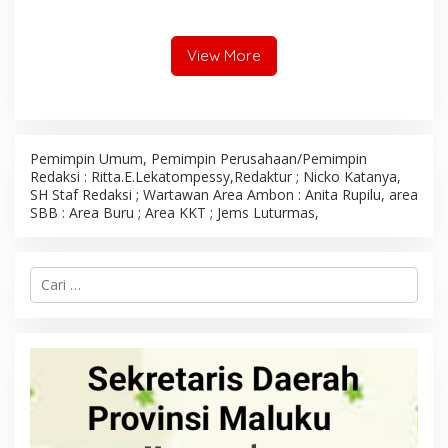
Ambon Tegaskan Siap
Benahi Semua Kendala
View More
Pemimpin Umum, Pemimpin Perusahaan/Pemimpin
Redaksi : Ritta.E.Lekatompessy,Redaktur ; Nicko Katanya,
SH Staf Redaksi ; Wartawan Area Ambon : Anita Rupilu, area
SBB : Area Buru ; Area KKT ; Jems Luturmas,
C
a
r
i
u
n
t
u
k
: