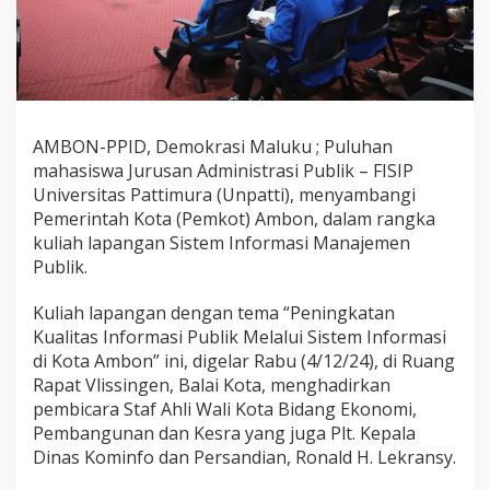
o
t
A
m
b
o
n
AMBON-PPID, Demokrasi Maluku ; Puluhan
,
mahasiswa Jurusan Administrasi Publik – FISIP
M
a
Universitas Pattimura (Unpatti), menyambangi
h
Pemerintah Kota (Pemkot) Ambon, dalam rangka
a
kuliah lapangan Sistem Informasi Manajemen
s
Publik.
i
s
w
Kuliah lapangan dengan tema “Peningkatan
a
Kualitas Informasi Publik Melalui Sistem Informasi
F
di Kota Ambon” ini, digelar Rabu (4/12/24), di Ruang
I
Rapat Vlissingen, Balai Kota, menghadirkan
S
pembicara Staf Ahli Wali Kota Bidang Ekonomi,
I
P
Pembangunan dan Kesra yang juga Plt. Kepala
D
Dinas Kominfo dan Persandian, Ronald H. Lekransy.
i
j