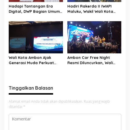
s
Hadapi Tantangan Era
Hadiri Rakerda II IWAPI
Digital, DWP Bagian Umum
Maluku, Wakil Wali Kota
Setda Kota Ambon Gelar
Ambon Dorong Kolaborasi
Edukasi Parenting Perkuat
Perkuat UMKM dan
Pola Asuh Holistik
Pengusaha Perempuan
Wali Kota Ambon Ajak
Ambon Car Free Night
Generasi Muda Perkuat
Resmi Diluncurkan, Wali
Bela Negara dan Kibarkan
Kota: Ruang Kreatif untuk
Merah Putih Jelang HUT RI
UMKM Sekaligus Etalase
Budaya Dunia
Tinggalkan Balasan
Alamat email Anda tidak akan dipublikasikan.
Ruas yang wajib
ditandai
*