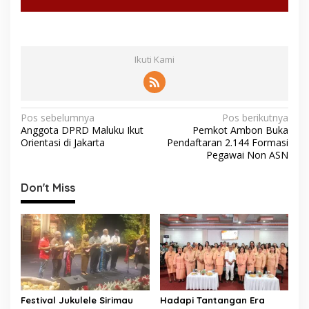
Ikuti Kami
N
Pos sebelumnya
Pos berikutnya
Anggota DPRD Maluku Ikut
Pemkot Ambon Buka
a
Orientasi di Jakarta
Pendaftaran 2.144 Formasi
v
Pegawai Non ASN
i
Don't Miss
g
a
s
i
p
o
Festival Jukulele Sirimau
Hadapi Tantangan Era