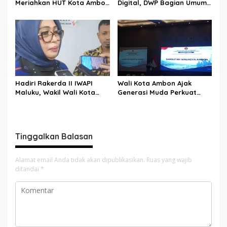
s
Meriahkan HUT Kota Ambon
Digital, DWP Bagian Umum
dan HUT RI, Perkuat
Setda Kota Ambon Gelar
Identitas Ambon City of
Edukasi Parenting Perkuat
Music
Pola Asuh Holistik
Hadiri Rakerda II IWAPI
Wali Kota Ambon Ajak
Maluku, Wakil Wali Kota
Generasi Muda Perkuat
Ambon Dorong Kolaborasi
Bela Negara dan Kibarkan
Perkuat UMKM dan
Merah Putih Jelang HUT RI
Pengusaha Perempuan
Tinggalkan Balasan
Alamat email Anda tidak akan dipublikasikan.
Ruas yang wajib
ditandai
*