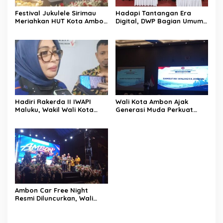
Festival Jukulele Sirimau
Hadapi Tantangan Era
Meriahkan HUT Kota Ambon
Digital, DWP Bagian Umum
dan HUT RI, Perkuat
Setda Kota Ambon Gelar
Identitas Ambon City of
Edukasi Parenting Perkuat
Music
Pola Asuh Holistik
Hadiri Rakerda II IWAPI
Wali Kota Ambon Ajak
Maluku, Wakil Wali Kota
Generasi Muda Perkuat
Ambon Dorong Kolaborasi
Bela Negara dan Kibarkan
Perkuat UMKM dan
Merah Putih Jelang HUT RI
Pengusaha Perempuan
Ambon Car Free Night
Resmi Diluncurkan, Wali
Kota: Ruang Kreatif untuk
UMKM Sekaligus Etalase
Budaya Dunia