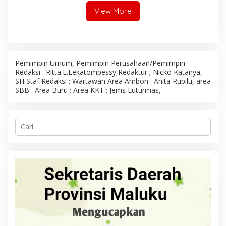
View More
Pemimpin Umum, Pemimpin Perusahaan/Pemimpin
Redaksi : Ritta.E.Lekatompessy,Redaktur ; Nicko Katanya,
SH Staf Redaksi ; Wartawan Area Ambon : Anita Rupilu, area
SBB : Area Buru ; Area KKT ; Jems Luturmas,
C
a
r
i
u
n
t
u
k
: