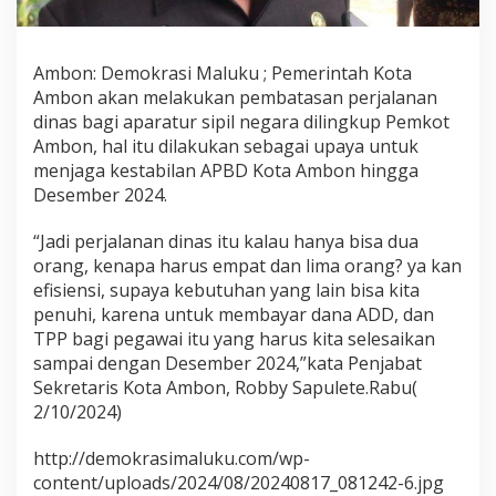
j
a
l
Ambon: Demokrasi Maluku ; Pemerintah Kota
a
n
Ambon akan melakukan pembatasan perjalanan
a
dinas bagi aparatur sipil negara dilingkup Pemkot
n
Ambon, hal itu dilakukan sebagai upaya untuk
D
menjaga kestabilan APBD Kota Ambon hingga
i
Desember 2024.
n
a
s
“Jadi perjalanan dinas itu kalau hanya bisa dua
P
orang, kenapa harus empat dan lima orang? ya kan
e
efisiensi, supaya kebutuhan yang lain bisa kita
g
penuhi, karena untuk membayar dana ADD, dan
a
w
TPP bagi pegawai itu yang harus kita selesaikan
a
sampai dengan Desember 2024,”kata Penjabat
i
Sekretaris Kota Ambon, Robby Sapulete.Rabu(
2/10/2024)
http://demokrasimaluku.com/wp-
content/uploads/2024/08/20240817_081242-6.jpg