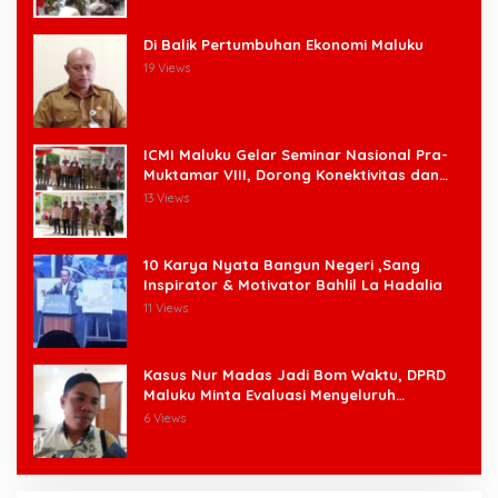
Di Balik Pertumbuhan Ekonomi Maluku
19 Views
ICMI Maluku Gelar Seminar Nasional Pra-
Muktamar VIII, Dorong Konektivitas dan
Ketahanan Pangan di Wilayah Kepulauan
13 Views
10 Karya Nyata Bangun Negeri ,Sang
Inspirator & Motivator Bahlil La Hadalia
11 Views
Kasus Nur Madas Jadi Bom Waktu, DPRD
Maluku Minta Evaluasi Menyeluruh
Pengangkatan Pengangkatan Pejabat
6 Views