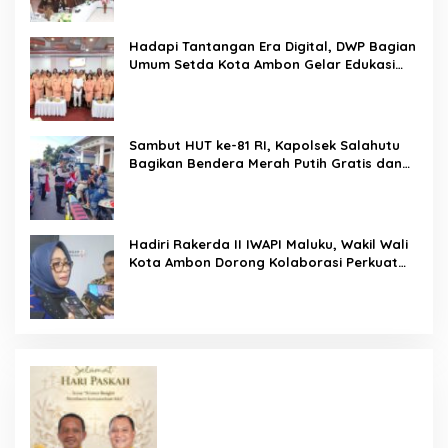
KANWIL DITJEN PEMASYARAKATAN MALUKU
Hadapi Tantangan Era Digital, DWP Bagian
Umum Setda Kota Ambon Gelar Edukasi
Parenting Perkuat Pola Asuh Holistik
Sambut HUT ke-81 RI, Kapolsek Salahutu
Bagikan Bendera Merah Putih Gratis dan
Ajak Warga Kobarkan Semangat
Nasionalisme
Hadiri Rakerda II IWAPI Maluku, Wakil Wali
Kota Ambon Dorong Kolaborasi Perkuat
UMKM dan Pengusaha Perempuan