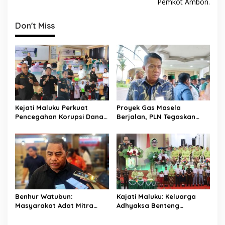
Pemkot Ambon.
i
g
Don't Miss
a
s
i
p
o
s
Kejati Maluku Perkuat
Proyek Gas Masela
Pencegahan Korupsi Dana
Berjalan, PLN Tegaskan
Desa, Aparatur Waiheru
Manfaat Utamanya untuk
dan Nania Dibekali Edukasi
Rakyat Maluku
Hukum
Benhur Watubun:
Kajati Maluku: Keluarga
Masyarakat Adat Mitra
Adhyaksa Benteng
Strategis Pembangunan,
Integritas, IAD Berperan
DPRD Maluku Dorong Cepat
Jaga Marwah Kejaksaan