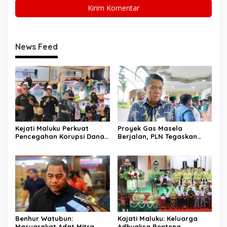
News Feed
Kejati Maluku Perkuat
Proyek Gas Masela
Pencegahan Korupsi Dana
Berjalan, PLN Tegaskan
Desa, Aparatur Waiheru
Manfaat Utamanya untuk
dan Nania Dibekali Edukasi
Rakyat Maluku
Hukum
Benhur Watubun:
Kajati Maluku: Keluarga
Masyarakat Adat Mitra
Adhyaksa Benteng