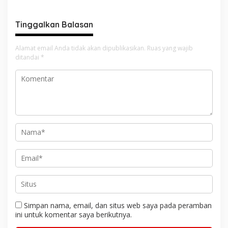
Perda Perlindungan Hak
Ulayat
Tinggalkan Balasan
Alamat email Anda tidak akan dipublikasikan.
Ruas yang wajib
ditandai
*
Simpan nama, email, dan situs web saya pada peramban
ini untuk komentar saya berikutnya.