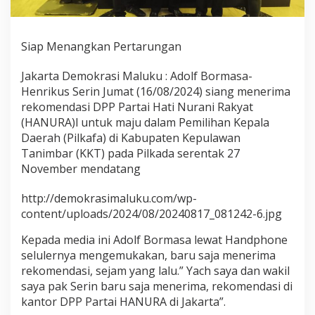
e
k
o
Siap Menangkan Pertarungan
m
e
n
Jakarta Demokrasi Maluku : Adolf Bormasa-
d
Henrikus Serin Jumat (16/08/2024) siang menerima
a
rekomendasi DPP Partai Hati Nurani Rakyat
s
(HANURA)l untuk maju dalam Pemilihan Kepala
i
D
Daerah (Pilkafa) di Kabupaten Kepulawan
P
Tanimbar (KKT) pada Pilkada serentak 27
P
November mendatang
H
a
http://demokrasimaluku.com/wp-
n
u
content/uploads/2024/08/20240817_081242-6.jpg
r
a
Kepada media ini Adolf Bormasa lewat Handphone
selulernya mengemukakan, baru saja menerima
rekomendasi, sejam yang lalu.” Yach saya dan wakil
saya pak Serin baru saja menerima, rekomendasi di
kantor DPP Partai HANURA di Jakarta”.