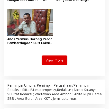
Strategis Pembangunan,
Integritas, IAD Berperan
DPRD Maluku Dorong Cepat
Jaga Marwah Kejaksaan
Perda Perlindungan Hak
Ulayat
Anos Yermias Dorong Perda
Pemberdayaan SDM Lokal,
Pastikan Anak Maluku Jadi
Pelaku Utama di Blok
Masela
View More
Pemimpin Umum, Pemimpin Perusahaan/Pemimpin
Redaksi : Ritta.E.Lekatompessy,Redaktur ; Nicko Katanya,
SH Staf Redaksi ; Wartawan Area Ambon : Anita Rupilu, area
SBB : Area Buru ; Area KKT ; Jems Luturmas,