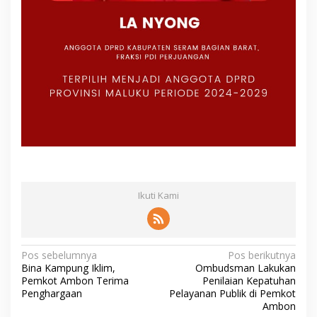
Ikuti Kami
N
Pos sebelumnya
Pos berikutnya
Bina Kampung Iklim,
Ombudsman Lakukan
a
Pemkot Ambon Terima
Penilaian Kepatuhan
v
Penghargaan
Pelayanan Publik di Pemkot
Ambon