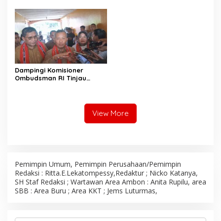
Merah Putih Jelang HUT RI
UMKM Sekaligus Etalase
Budaya Dunia
Dampingi Komisioner
Ombudsman RI Tinjau
Program MBG, Wali Kota
Ambon Tegaskan Siap
Benahi Semua Kendala
View More
Pemimpin Umum, Pemimpin Perusahaan/Pemimpin
Redaksi : Ritta.E.Lekatompessy,Redaktur ; Nicko Katanya,
SH Staf Redaksi ; Wartawan Area Ambon : Anita Rupilu, area
SBB : Area Buru ; Area KKT ; Jems Luturmas,