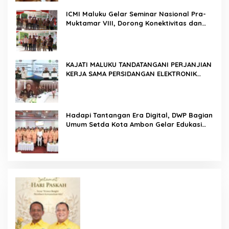
ICMI Maluku Gelar Seminar Nasional Pra-
Muktamar VIII, Dorong Konektivitas dan
Ketahanan Pangan di Wilayah Kepulauan
KAJATI MALUKU TANDATANGANI PERJANJIAN
KERJA SAMA PERSIDANGAN ELEKTRONIK
BERSAMA PENGADILAN TINGGI AMBON DAN
KANWIL DITJEN PEMASYARAKATAN MALUKU
Hadapi Tantangan Era Digital, DWP Bagian
Umum Setda Kota Ambon Gelar Edukasi
Parenting Perkuat Pola Asuh Holistik