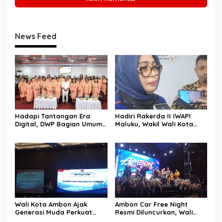
News Feed
Hadapi Tantangan Era
Hadiri Rakerda II IWAPI
Digital, DWP Bagian Umum
Maluku, Wakil Wali Kota
Setda Kota Ambon Gelar
Ambon Dorong Kolaborasi
Edukasi Parenting Perkuat
Perkuat UMKM dan
Pola Asuh Holistik
Pengusaha Perempuan
Wali Kota Ambon Ajak
Ambon Car Free Night
Generasi Muda Perkuat
Resmi Diluncurkan, Wali
Bela Negara dan Kibarkan
Kota: Ruang Kreatif untuk