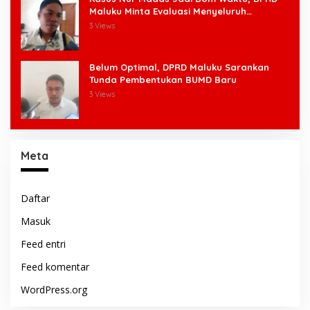
Maluku Minta Evaluasi Menyeluruh
Pengangkatan Pengangkatan Pejabat
3 Views
Belum Optimal, DPRD Maluku Sarankan
Tunda Pembentukan BUMD Baru
3 Views
Meta
Daftar
Masuk
Feed entri
Feed komentar
WordPress.org