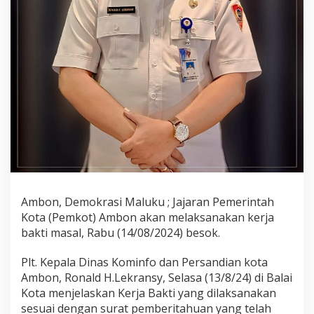
n
L
a
k
s
a
n
a
k
a
n
K
e
r
j
a
Ambon, Demokrasi Maluku ; Jajaran Pemerintah
B
Kota (Pemkot) Ambon akan melaksanakan kerja
a
bakti masal, Rabu (14/08/2024) besok.
k
t
Plt. Kepala Dinas Kominfo dan Persandian kota
i
Ambon, Ronald H.Lekransy, Selasa (13/8/24) di Balai
Kota menjelaskan Kerja Bakti yang dilaksanakan
sesuai dengan surat pemberitahuan yang telah