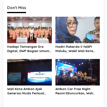
i
g
Don't Miss
a
s
i
p
o
s
Hadapi Tantangan Era
Hadiri Rakerda II IWAPI
Digital, DWP Bagian Umum
Maluku, Wakil Wali Kota
Setda Kota Ambon Gelar
Ambon Dorong Kolaborasi
Edukasi Parenting Perkuat
Perkuat UMKM dan
Pola Asuh Holistik
Pengusaha Perempuan
Wali Kota Ambon Ajak
Ambon Car Free Night
Generasi Muda Perkuat
Resmi Diluncurkan, Wali
Bela Negara dan Kibarkan
Kota: Ruang Kreatif untuk
Merah Putih Jelang HUT RI
UMKM Sekaligus Etalase
Budaya Dunia