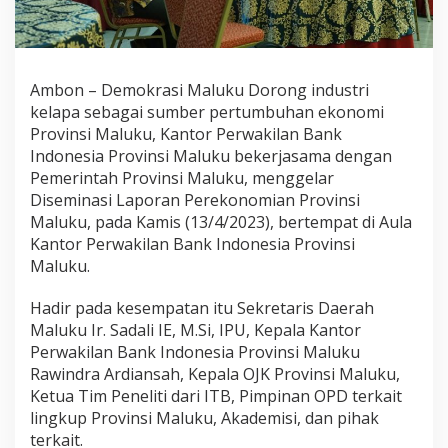
K
O
N
O
M
Ambon – Demokrasi Maluku Dorong industri
I
kelapa sebagai sumber pertumbuhan ekonomi
M
Provinsi Maluku, Kantor Perwakilan Bank
A
Indonesia Provinsi Maluku bekerjasama dengan
L
U
Pemerintah Provinsi Maluku, menggelar
K
Diseminasi Laporan Perekonomian Provinsi
U
Maluku, pada Kamis (13/4/2023), bertempat di Aula
L
Kantor Perwakilan Bank Indonesia Provinsi
E
W
Maluku.
A
T
Hadir pada kesempatan itu Sekretaris Daerah
P
Maluku Ir. Sadali IE, M.Si, IPU, Kepala Kantor
E
Perwakilan Bank Indonesia Provinsi Maluku
N
G
Rawindra Ardiansah, Kepala OJK Provinsi Maluku,
E
Ketua Tim Peneliti dari ITB, Pimpinan OPD terkait
M
lingkup Provinsi Maluku, Akademisi, dan pihak
B
terkait.
A