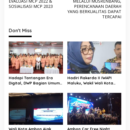
a
EVALUASI MCP 2022 &
MELALUI MUSRENBANG,
v
SOSIALISASI MCP 2023
PERENCANAAN DAERAH
YANG BERKUALITAS DAPAT
i
TERCAPAI
g
Don't Miss
a
s
i
p
o
s
Hadapi Tantangan Era
Hadiri Rakerda II IWAPI
Digital, DWP Bagian Umum
Maluku, Wakil Wali Kota
Setda Kota Ambon Gelar
Ambon Dorong Kolaborasi
Edukasi Parenting Perkuat
Perkuat UMKM dan
Pola Asuh Holistik
Pengusaha Perempuan
Wali Kota Ambon Ajak
Ambon Car Free Night