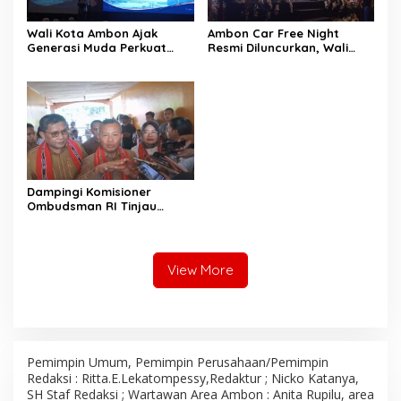
Wali Kota Ambon Ajak
Ambon Car Free Night
Generasi Muda Perkuat
Resmi Diluncurkan, Wali
Bela Negara dan Kibarkan
Kota: Ruang Kreatif untuk
Merah Putih Jelang HUT RI
UMKM Sekaligus Etalase
Budaya Dunia
Dampingi Komisioner
Ombudsman RI Tinjau
Program MBG, Wali Kota
Ambon Tegaskan Siap
Benahi Semua Kendala
View More
Pemimpin Umum, Pemimpin Perusahaan/Pemimpin
Redaksi : Ritta.E.Lekatompessy,Redaktur ; Nicko Katanya,
SH Staf Redaksi ; Wartawan Area Ambon : Anita Rupilu, area