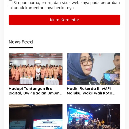
Simpan nama, email, dan situs web saya pada peramban
ini untuk komentar saya berikutnya.
News Feed
Hadapi Tantangan Era
Hadiri Rakerda II IWAPI
Digital, DWP Bagian Umum
Maluku, Wakil Wali Kota
Setda Kota Ambon Gelar
Ambon Dorong Kolaborasi
Edukasi Parenting Perkuat
Perkuat UMKM dan
Pola Asuh Holistik
Pengusaha Perempuan