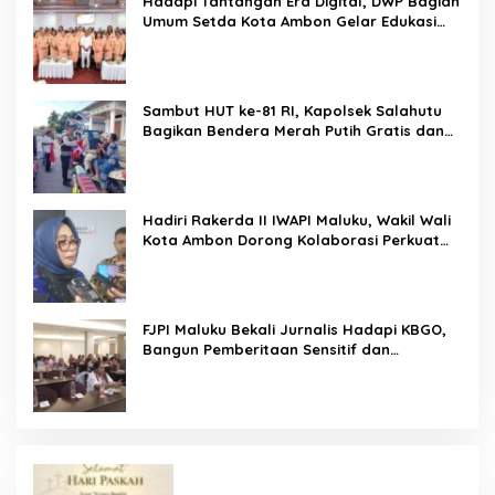
Hadapi Tantangan Era Digital, DWP Bagian
Umum Setda Kota Ambon Gelar Edukasi
Parenting Perkuat Pola Asuh Holistik
Sambut HUT ke-81 RI, Kapolsek Salahutu
Bagikan Bendera Merah Putih Gratis dan
Ajak Warga Kobarkan Semangat
Nasionalisme
Hadiri Rakerda II IWAPI Maluku, Wakil Wali
Kota Ambon Dorong Kolaborasi Perkuat
UMKM dan Pengusaha Perempuan
FJPI Maluku Bekali Jurnalis Hadapi KBGO,
Bangun Pemberitaan Sensitif dan
Berperspektif Korban