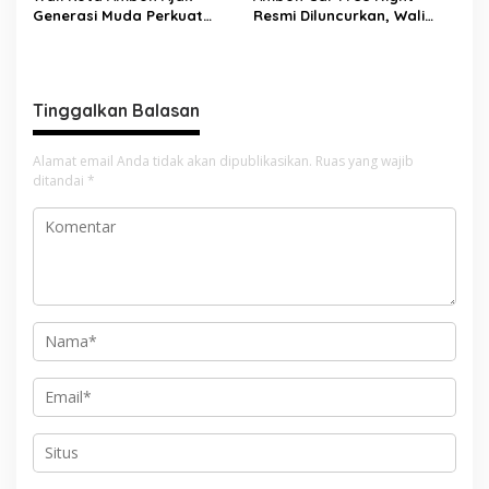
Generasi Muda Perkuat
Resmi Diluncurkan, Wali
Bela Negara dan Kibarkan
Kota: Ruang Kreatif untuk
Merah Putih Jelang HUT RI
UMKM Sekaligus Etalase
Budaya Dunia
Tinggalkan Balasan
Alamat email Anda tidak akan dipublikasikan.
Ruas yang wajib
ditandai
*