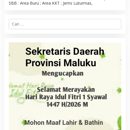
SBB : Area Buru ; Area KKT ; Jems Luturmas,
C
a
r
i
u
n
t
u
k
: