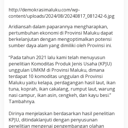
N
G
http://demokrasimaluku.com/wp-
A
content/uploads/2024/08/20240817_081242-6.jpg
N
I
Aridiansah dalam paparannya mengharapkan,
N
pertumbuhan ekonomi di Provinsi Maluku dapat
D
berkelanjutan dengan mengoptimalkan potensi
U
sumber daya alam yang dimiliki oleh Provinsi ini.
S
T
R
“Pada tahun 2021 lalu kami telah menuyusun
I
penelitian Komoditas Produk Jenis Usaha (KPJU)
K
unggulan UMKM di Provinsi Maluku, dimana
E
terdapat 10 komoditas unggulan di Provinsi
L
A
Maluku yaitu kelapa, perdagangan hasil laut, ikan
P
tuna, koprah, ikan cakalang, rumput laut, warung
A
nasi campur, ikan asin, cengkeh, dan kayu besi.”
Tambahnya.
Dirinya menjelaskan berdasarkan hasil penelitian
KPJU, ditindaklanjuti dengan penyusunan
penelitian mengenai pengembangan olahan