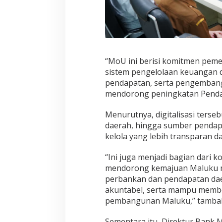
“MoU ini berisi komitmen pemer
sistem pengelolaan keuangan 
pendapatan, serta pengembang
mendorong peningkatan Pendapa
Menurutnya, digitalisasi terse
daerah, hingga sumber pendap
kelola yang lebih transparan d
“Ini juga menjadi bagian dari
mendorong kemajuan Maluku mel
perbankan dan pendapatan dae
akuntabel, serta mampu memb
pembangunan Maluku,” tamba
Sementara itu, Direktur Bank M