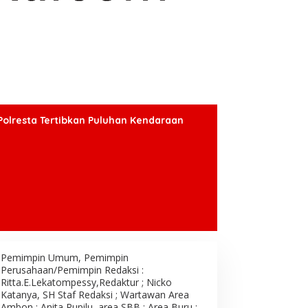
Polresta Tertibkan Puluhan Kendaraan
Pemimpin Umum, Pemimpin
Perusahaan/Pemimpin Redaksi :
Ritta.E.Lekatompessy,Redaktur ; Nicko
Katanya, SH Staf Redaksi ; Wartawan Area
Ambon : Anita Rupilu, area SBB : Area Buru ;