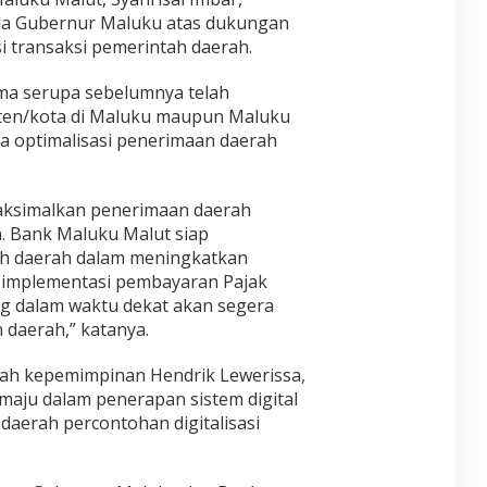
r
p
e
T
da Gubernur Maluku atas dukungan
,
a
y
2
si transaksi pemerintah daerah.
T
A
t
0
a
l
i
2
n
a
ma serupa sebelumnya telah
m
6
t
m
aten/kota di Maluku maupun Maluku
u
D
a
a
S
I
ya optimalisasi penerimaan daerah
n
t
i
J
g
,
a
A
a
d
p
K
n
a
emaksimalkan penerimaan daerah
P
A
G
n
. Bank Maluku Malut siap
o
R
l
S
p
T
h daerah dalam meningkatkan
o
P
u
A
uk implementasi pembayaran Pajak
b
2
l
a
g dalam waktu dekat akan segera
D
e
l
J
 daerah,” katanya.
r
,
u
k
d
m
a
awah kepemimpinan Hendrik Lewerissa,
a
b
n
maju dalam penerapan sistem digital
n
o
S
U
daerah percontohan digitalisasi
H
l
j
a
o
i
r
w
a
u
R