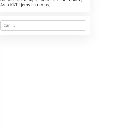
Area KKT ; Jems Luturmas,
C
a
r
i
u
n
t
u
k
: