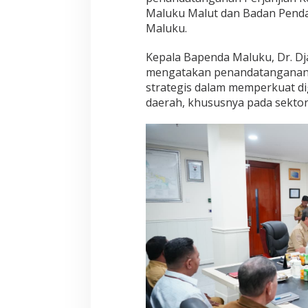
r
Maluku Malut dan Badan Penda
b
a
Maluku.
n
k
Kepala Bapenda Maluku, Dr. Djal
a
mengatakan penandatanganan 
n
strategis dalam memperkuat di
D
a
daerah, khususnya pada sekto
e
r
a
h
*