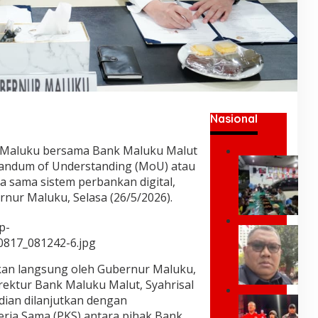
Nasional
 Maluku bersama Bank Maluku Malut
U
ndum of Understanding (MoU) atau
m
a sama sistem perbankan digital,
a
nur Maluku, Selasa (26/5/2026).
r
K
p-
e
P
i
0817_081242-6.jpg
a
;
k
Y
an langsung oleh Gubernur Maluku,
P
a
rektur Bank Maluku Malut, Syahrisal
r
n
e
dian dilanjutkan dengan
G
g
s
rja Sama (PKS) antara pihak Bank
U
P