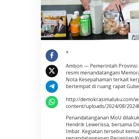
l
u
t
T
e
k
e
n
M
o
*
U
D
Ambon — Pemerintah Provinsi
i
resmi menandatangani Memora
g
i
Nota Kesepahaman terkait kerj
t
bertempat di ruang rapat Guber
a
l
http://demokrasimaluku.com/w
i
content/uploads/2024/08/2024
s
a
Penandatanganan MoU dilakuk
s
i
Hendrik Lewerissa, bersama Di
P
Imbar. Kegiatan tersebut kemu
e
penandatanganan Perjanjian Ke