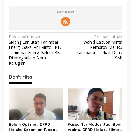
Ikuti Kami
N
Pos sebelumnya
Pos berikutnya
Sidang Lanjutan Tanimbar
Wahid Laitupa Minta
a
Energi ,Saksi Ahli Rinto ; PT.
Pemprov Maluku
v
Tanimbar Energi Belum Bisa
Transparan Terkait Dana
Dikategorikan Alami
SMI
i
Kerugian
g
Don't Miss
a
s
i
p
o
s
Belum Optimal, DPRD
Kasus Nur Madas Jadi Bom
Maluku Sarankan Tunda
Waktu, DPRD Maluku Minta