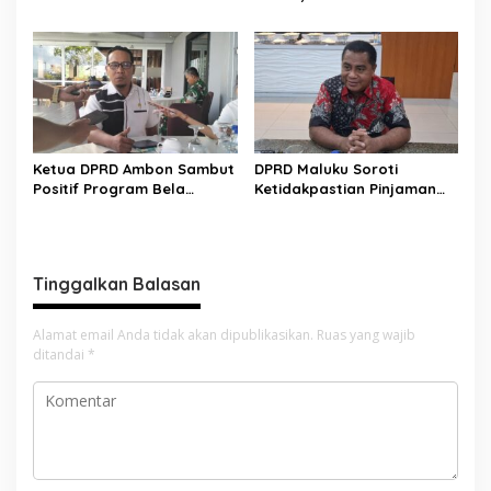
Pembentukan BUMD Baru
Evaluasi Menyeluruh
Pengangkatan
Pengangkatan Pejabat
Ketua DPRD Ambon Sambut
DPRD Maluku Soroti
Positif Program Bela
Ketidakpastian Pinjaman
Negara, Tekankan
Daerah Rp1 Triliun ke PT SMI
Pentingnya Persatuan
Tinggalkan Balasan
Alamat email Anda tidak akan dipublikasikan.
Ruas yang wajib
ditandai
*