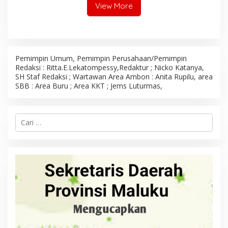
View More
Pemimpin Umum, Pemimpin Perusahaan/Pemimpin
Redaksi : Ritta.E.Lekatompessy,Redaktur ; Nicko Katanya,
SH Staf Redaksi ; Wartawan Area Ambon : Anita Rupilu, area
SBB : Area Buru ; Area KKT ; Jems Luturmas,
C
a
r
i
u
n
t
u
k
: