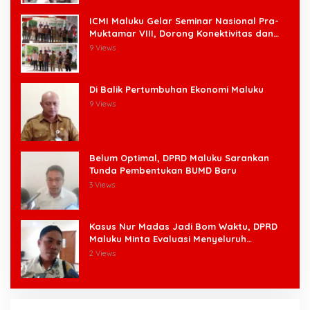
ICMI Maluku Gelar Seminar Nasional Pra-
Muktamar VIII, Dorong Konektivitas dan
Ketahanan Pangan di Wilayah Kepulauan
9 Views
Di Balik Pertumbuhan Ekonomi Maluku
9 Views
Belum Optimal, DPRD Maluku Sarankan
Tunda Pembentukan BUMD Baru
3 Views
Kasus Nur Madas Jadi Bom Waktu, DPRD
Maluku Minta Evaluasi Menyeluruh
Pengangkatan Pengangkatan Pejabat
2 Views