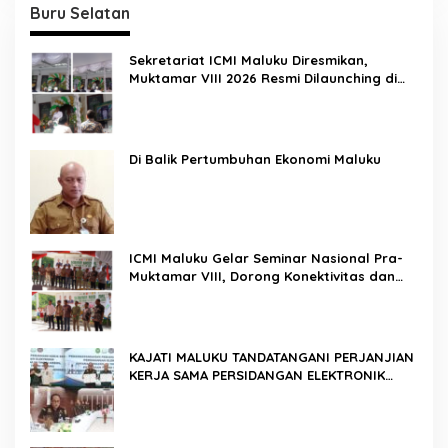
Buru Selatan
Sekretariat ICMI Maluku Diresmikan,
Muktamar VIII 2026 Resmi Dilaunching di
Ambon
Di Balik Pertumbuhan Ekonomi Maluku
ICMI Maluku Gelar Seminar Nasional Pra-
Muktamar VIII, Dorong Konektivitas dan
Ketahanan Pangan di Wilayah Kepulauan
KAJATI MALUKU TANDATANGANI PERJANJIAN
KERJA SAMA PERSIDANGAN ELEKTRONIK
BERSAMA PENGADILAN TINGGI AMBON DAN
KANWIL DITJEN PEMASYARAKATAN MALUKU