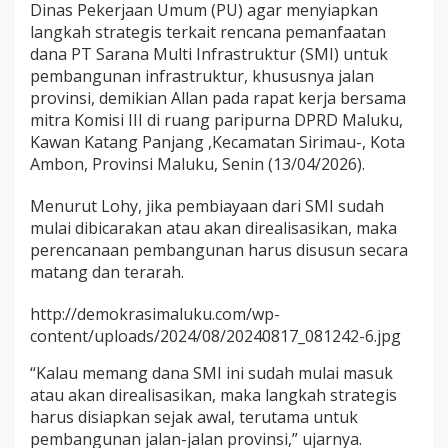
Dinas Pekerjaan Umum (PU) agar menyiapkan
u
langkah strategis terkait rencana pemanfaatan
s
T
dana PT Sarana Multi Infrastruktur (SMI) untuk
e
pembangunan infrastruktur, khususnya jalan
r
provinsi, demikian Allan pada rapat kerja bersama
a
mitra Komisi III di ruang paripurna DPRD Maluku,
r
Kawan Katang Panjang ,Kecamatan Sirimau-, Kota
a
h
Ambon, Provinsi Maluku, Senin (13/04/2026).
Menurut Lohy, jika pembiayaan dari SMI sudah
mulai dibicarakan atau akan direalisasikan, maka
perencanaan pembangunan harus disusun secara
matang dan terarah.
http://demokrasimaluku.com/wp-
content/uploads/2024/08/20240817_081242-6.jpg
“Kalau memang dana SMI ini sudah mulai masuk
atau akan direalisasikan, maka langkah strategis
harus disiapkan sejak awal, terutama untuk
pembangunan jalan-jalan provinsi,” ujarnya.