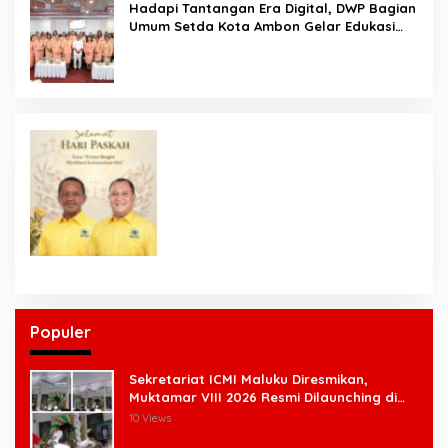
Hadapi Tantangan Era Digital, DWP Bagian
Umum Setda Kota Ambon Gelar Edukasi
Parenting Perkuat Pola Asuh Holistik
Populer
Sekretariat ICMI Maluku Diresmikan,
Muktamar VIII 2026 Resmi Dilaunching di
Ambon
10 Views