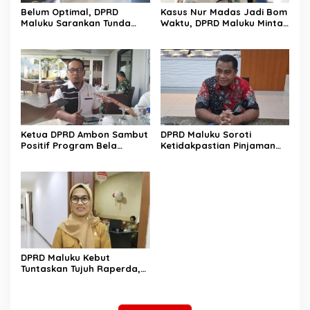
Belum Optimal, DPRD
Kasus Nur Madas Jadi Bom
Maluku Sarankan Tunda
Waktu, DPRD Maluku Minta
Pembentukan BUMD Baru
Evaluasi Menyeluruh
Pengangkatan
Pengangkatan Pejabat
Ketua DPRD Ambon Sambut
DPRD Maluku Soroti
Positif Program Bela
Ketidakpastian Pinjaman
Negara, Tekankan
Daerah Rp1 Triliun ke PT SMI
Pentingnya Persatuan
DPRD Maluku Kebut
Tuntaskan Tujuh Raperda,
Target Rampung Jadi
Perda pada Triwulan III
2026