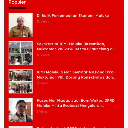
Populer
Di Balik Pertumbuhan Ekonomi Maluku
12 Views
Sekretariat ICMI Maluku Diresmikan,
Muktamar VIII 2026 Resmi Dilaunching di
Ambon
12 Views
ICMI Maluku Gelar Seminar Nasional Pra-
Muktamar VIII, Dorong Konektivitas dan
Ketahanan Pangan di Wilayah Kepulauan
9 Views
Kasus Nur Madas Jadi Bom Waktu, DPRD
Maluku Minta Evaluasi Menyeluruh
Pengangkatan Pengangkatan Pejabat
3 Views