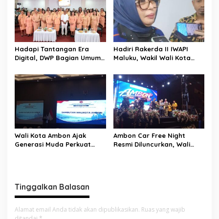
i
p
o
s
Hadapi Tantangan Era
Hadiri Rakerda II IWAPI
Digital, DWP Bagian Umum
Maluku, Wakil Wali Kota
Setda Kota Ambon Gelar
Ambon Dorong Kolaborasi
Edukasi Parenting Perkuat
Perkuat UMKM dan
Pola Asuh Holistik
Pengusaha Perempuan
Wali Kota Ambon Ajak
Ambon Car Free Night
Generasi Muda Perkuat
Resmi Diluncurkan, Wali
Bela Negara dan Kibarkan
Kota: Ruang Kreatif untuk
Merah Putih Jelang HUT RI
UMKM Sekaligus Etalase
Budaya Dunia
Tinggalkan Balasan
Alamat email Anda tidak akan dipublikasikan.
Ruas yang wajib
ditandai
*