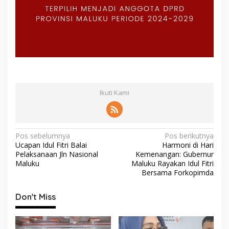
Ikuti Kami
N
Pos sebelumnya
Pos berikutnya
Ucapan Idul Fitri Balai
Harmoni di Hari
a
Pelaksanaan Jln Nasional
Kemenangan: Gubernur
v
Maluku
Maluku Rayakan Idul Fitri
Bersama Forkopimda
i
g
Don't Miss
a
s