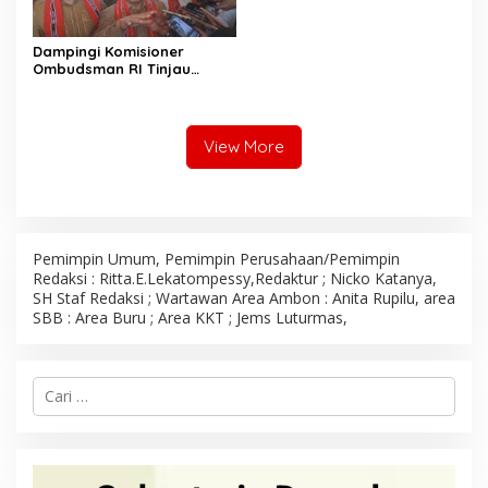
Dampingi Komisioner
Ombudsman RI Tinjau
Program MBG, Wali Kota
Ambon Tegaskan Siap
Benahi Semua Kendala
View More
Pemimpin Umum, Pemimpin Perusahaan/Pemimpin
Redaksi : Ritta.E.Lekatompessy,Redaktur ; Nicko Katanya,
SH Staf Redaksi ; Wartawan Area Ambon : Anita Rupilu, area
SBB : Area Buru ; Area KKT ; Jems Luturmas,
C
a
r
i
u
n