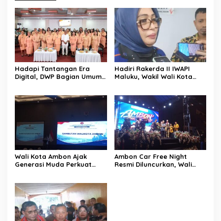
Hadapi Tantangan Era
Hadiri Rakerda II IWAPI
Digital, DWP Bagian Umum
Maluku, Wakil Wali Kota
Setda Kota Ambon Gelar
Ambon Dorong Kolaborasi
Edukasi Parenting Perkuat
Perkuat UMKM dan
Pola Asuh Holistik
Pengusaha Perempuan
Wali Kota Ambon Ajak
Ambon Car Free Night
Generasi Muda Perkuat
Resmi Diluncurkan, Wali
Bela Negara dan Kibarkan
Kota: Ruang Kreatif untuk
Merah Putih Jelang HUT RI
UMKM Sekaligus Etalase
Budaya Dunia