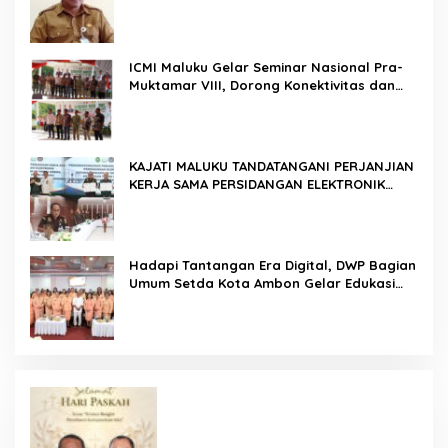
ICMI Maluku Gelar Seminar Nasional Pra-
Muktamar VIII, Dorong Konektivitas dan
Ketahanan Pangan di Wilayah Kepulauan
KAJATI MALUKU TANDATANGANI PERJANJIAN
KERJA SAMA PERSIDANGAN ELEKTRONIK
BERSAMA PENGADILAN TINGGI AMBON DAN
KANWIL DITJEN PEMASYARAKATAN MALUKU
Hadapi Tantangan Era Digital, DWP Bagian
Umum Setda Kota Ambon Gelar Edukasi
Parenting Perkuat Pola Asuh Holistik