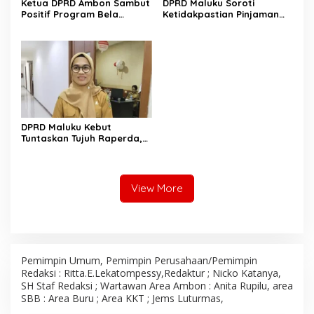
Ketua DPRD Ambon Sambut
DPRD Maluku Soroti
Positif Program Bela
Ketidakpastian Pinjaman
Negara, Tekankan
Daerah Rp1 Triliun ke PT SMI
Pentingnya Persatuan
DPRD Maluku Kebut
Tuntaskan Tujuh Raperda,
Target Rampung Jadi
Perda pada Triwulan III
2026
View More
Pemimpin Umum, Pemimpin Perusahaan/Pemimpin
Redaksi : Ritta.E.Lekatompessy,Redaktur ; Nicko Katanya,
SH Staf Redaksi ; Wartawan Area Ambon : Anita Rupilu, area
SBB : Area Buru ; Area KKT ; Jems Luturmas,