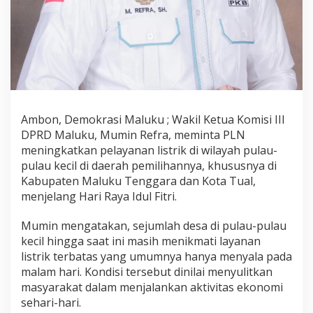
i
m
i
n
t
a
T
i
n
Ambon, Demokrasi Maluku ; Wakil Ketua Komisi III
g
DPRD Maluku, Mumin Refra, meminta PLN
k
a
meningkatkan pelayanan listrik di wilayah pulau-
t
pulau kecil di daerah pemilihannya, khususnya di
k
Kabupaten Maluku Tenggara dan Kota Tual,
a
menjelang Hari Raya Idul Fitri.
n
L
a
Mumin mengatakan, sejumlah desa di pulau-pulau
y
kecil hingga saat ini masih menikmati layanan
a
listrik terbatas yang umumnya hanya menyala pada
n
malam hari. Kondisi tersebut dinilai menyulitkan
a
n
masyarakat dalam menjalankan aktivitas ekonomi
L
sehari-hari.
i