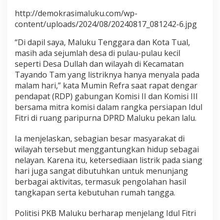
s
http://demokrasimaluku.com/wp-
t
content/uploads/2024/08/20240817_081242-6.jpg
r
i
“Di dapil saya, Maluku Tenggara dan Kota Tual,
k
d
masih ada sejumlah desa di pulau-pulau kecil
i
seperti Desa Dullah dan wilayah di Kecamatan
P
Tayando Tam yang listriknya hanya menyala pada
u
malam hari,” kata Mumin Refra saat rapat dengar
l
a
pendapat (RDP) gabungan Komisi II dan Komisi III
u
bersama mitra komisi dalam rangka persiapan Idul
-
Fitri di ruang paripurna DPRD Maluku pekan lalu.
P
u
Ia menjelaskan, sebagian besar masyarakat di
l
a
wilayah tersebut menggantungkan hidup sebagai
u
nelayan. Karena itu, ketersediaan listrik pada siang
K
hari juga sangat dibutuhkan untuk menunjang
e
berbagai aktivitas, termasuk pengolahan hasil
c
tangkapan serta kebutuhan rumah tangga.
i
l
M
Politisi PKB Maluku berharap menjelang Idul Fitri
a