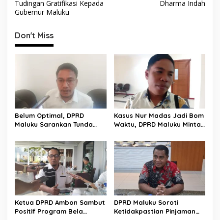
v
Tudingan Gratifikasi Kepada
Dharma Indah
Gubernur Maluku
i
g
Don't Miss
a
s
i
p
o
s
Belum Optimal, DPRD
Kasus Nur Madas Jadi Bom
Maluku Sarankan Tunda
Waktu, DPRD Maluku Minta
Pembentukan BUMD Baru
Evaluasi Menyeluruh
Pengangkatan
Pengangkatan Pejabat
Ketua DPRD Ambon Sambut
DPRD Maluku Soroti
Positif Program Bela
Ketidakpastian Pinjaman
Negara, Tekankan
Daerah Rp1 Triliun ke PT SMI