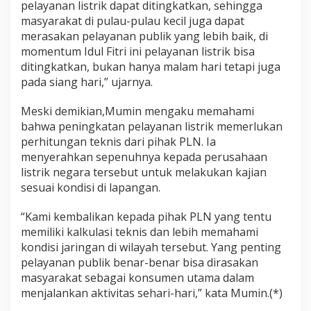
pelayanan listrik dapat ditingkatkan, sehingga
l
masyarakat di pulau-pulau kecil juga dapat
u
merasakan pelayanan publik yang lebih baik, di
k
u
momentum Idul Fitri ini pelayanan listrik bisa
T
ditingkatkan, bukan hanya malam hari tetapi juga
e
pada siang hari,” ujarnya.
n
g
Meski demikian,Mumin mengaku memahami
g
a
bahwa peningkatan pelayanan listrik memerlukan
r
perhitungan teknis dari pihak PLN. Ia
a
menyerahkan sepenuhnya kepada perusahaan
listrik negara tersebut untuk melakukan kajian
sesuai kondisi di lapangan.
“Kami kembalikan kepada pihak PLN yang tentu
memiliki kalkulasi teknis dan lebih memahami
kondisi jaringan di wilayah tersebut. Yang penting
pelayanan publik benar-benar bisa dirasakan
masyarakat sebagai konsumen utama dalam
menjalankan aktivitas sehari-hari,” kata Mumin.(*)