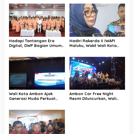
Hadapi Tantangan Era
Hadiri Rakerda II IWAPI
Digital, DWP Bagian Umum
Maluku, Wakil Wali Kota
Setda Kota Ambon Gelar
Ambon Dorong Kolaborasi
Edukasi Parenting Perkuat
Perkuat UMKM dan
Pola Asuh Holistik
Pengusaha Perempuan
Wali Kota Ambon Ajak
Ambon Car Free Night
Generasi Muda Perkuat
Resmi Diluncurkan, Wali
Bela Negara dan Kibarkan
Kota: Ruang Kreatif untuk
Merah Putih Jelang HUT RI
UMKM Sekaligus Etalase
Budaya Dunia