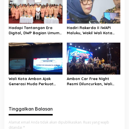
i
p
o
s
Hadapi Tantangan Era
Hadiri Rakerda II IWAPI
Digital, DWP Bagian Umum
Maluku, Wakil Wali Kota
Setda Kota Ambon Gelar
Ambon Dorong Kolaborasi
Edukasi Parenting Perkuat
Perkuat UMKM dan
Pola Asuh Holistik
Pengusaha Perempuan
Wali Kota Ambon Ajak
Ambon Car Free Night
Generasi Muda Perkuat
Resmi Diluncurkan, Wali
Bela Negara dan Kibarkan
Kota: Ruang Kreatif untuk
Merah Putih Jelang HUT RI
UMKM Sekaligus Etalase
Budaya Dunia
Tinggalkan Balasan
Alamat email Anda tidak akan dipublikasikan.
Ruas yang wajib
ditandai
*