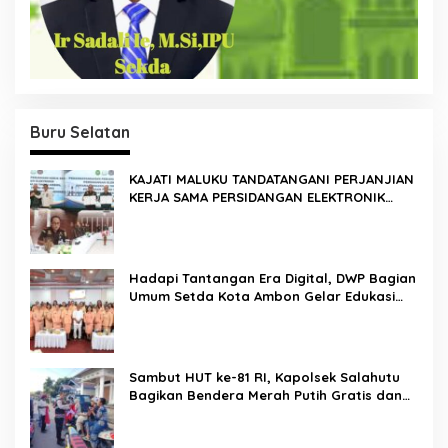
Buru Selatan
KAJATI MALUKU TANDATANGANI PERJANJIAN
KERJA SAMA PERSIDANGAN ELEKTRONIK
BERSAMA PENGADILAN TINGGI AMBON DAN
KANWIL DITJEN PEMASYARAKATAN MALUKU
Hadapi Tantangan Era Digital, DWP Bagian
Umum Setda Kota Ambon Gelar Edukasi
Parenting Perkuat Pola Asuh Holistik
Sambut HUT ke-81 RI, Kapolsek Salahutu
Bagikan Bendera Merah Putih Gratis dan
Ajak Warga Kobarkan Semangat
Nasionalisme