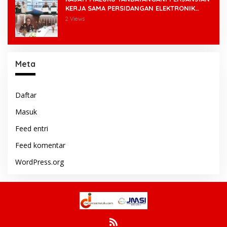
KERJA SAMA PERSIDANGAN ELEKTRONIK
BERSAMA PENGADILAN TINGGI AMBON DAN
2 Views
KANWIL DITJEN PEMASYARAKATAN MALUKU
Meta
Daftar
Masuk
Feed entri
Feed komentar
WordPress.org