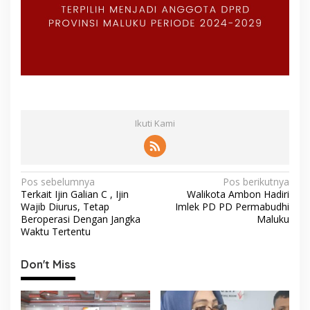
Ikuti Kami
N
Pos sebelumnya
Pos berikutnya
Terkait Ijin Galian C , Ijin
Walikota Ambon Hadiri
a
Wajib Diurus, Tetap
Imlek PD PD Permabudhi
v
Beroperasi Dengan Jangka
Maluku
Waktu Tertentu
i
g
Don't Miss
a
s