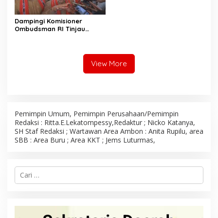
Dampingi Komisioner
Ombudsman RI Tinjau
Program MBG, Wali Kota
Ambon Tegaskan Siap
Benahi Semua Kendala
View More
Pemimpin Umum, Pemimpin Perusahaan/Pemimpin
Redaksi : Ritta.E.Lekatompessy,Redaktur ; Nicko Katanya,
SH Staf Redaksi ; Wartawan Area Ambon : Anita Rupilu, area
SBB : Area Buru ; Area KKT ; Jems Luturmas,
C
a
r
i
u
n