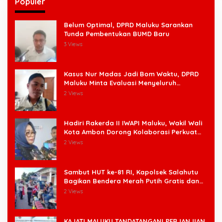
Populer
Belum Optimal, DPRD Maluku Sarankan
Tunda Pembentukan BUMD Baru
3 Views
Kasus Nur Madas Jadi Bom Waktu, DPRD
Maluku Minta Evaluasi Menyeluruh
Pengangkatan Pengangkatan Pejabat
2 Views
Hadiri Rakerda II IWAPI Maluku, Wakil Wali
Kota Ambon Dorong Kolaborasi Perkuat
UMKM dan Pengusaha Perempuan
2 Views
Sambut HUT ke-81 RI, Kapolsek Salahutu
Bagikan Bendera Merah Putih Gratis dan
Ajak Warga Kobarkan Semangat
2 Views
Nasionalisme
KAJATI MALUKU TANDATANGANI PERJANJIAN