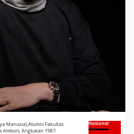
Nasional
aya Manusia),Alumni Fakultas
ra Ambon, Angkatan 1987.