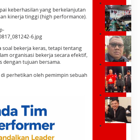
U
ai keberhasilan yang berkelanjutan
m
an kinerja tinggi (high performance).
a
r
p-
K
0817_081242-6.jpg
e
P
i
a
soal bekerja keras, tetapi tentang
;
k
Y
lam organisasi bekerja secara efektif,
P
a
s dengan tujuan bersama.
r
n
e
G
g
s
lu di perhetikan oleh pemimpin sebuah
U
P
i
B
o
d
E
s
e
R
i
n
N
t
I
,
U
i
n
J
R
f
d
a
M
S
o
n
A
a
n
g
L
y
e
a
R
U
a
s
n
a
K
T
i
B