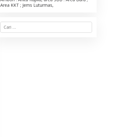
Area KKT ; Jems Luturmas,
C
a
r
i
u
n
t
u
k
: