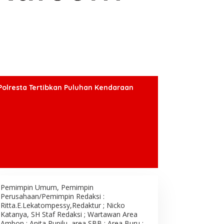
Polresta Tertibkan Puluhan Kendaraan
Pemimpin Umum, Pemimpin
Perusahaan/Pemimpin Redaksi :
Ritta.E.Lekatompessy,Redaktur ; Nicko
Katanya, SH Staf Redaksi ; Wartawan Area
Ambon : Anita Rupilu, area SBB : Area Buru ;