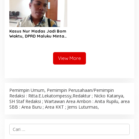
Kasus Nur Madas Jadi Bom
Waktu, DPRD Maluku Minta
Evaluasi Menyeluruh
Pengangkatan
Pengangkatan Pejabat
View More
Pemimpin Umum, Pemimpin Perusahaan/Pemimpin
Redaksi : Ritta.E.Lekatompessy,Redaktur ; Nicko Katanya,
SH Staf Redaksi ; Wartawan Area Ambon : Anita Rupilu, area
SBB : Area Buru ; Area KKT ; Jems Luturmas,
C
a
r