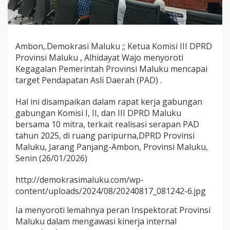
r
j
a
O
P
Ambon,.Demokrasi Maluku ;; Ketua Komisi III DPRD
D
Provinsi Maluku , Alhidayat Wajo menyoroti
&
Kegagalan Pemerintah Provinsi Maluku mencapai
I
target Pendapatan Asli Daerah (PAD) .
n
s
p
Hal ini disampaikan dalam rapat kerja gabungan
e
gabungan Komisi I, II, dan III DPRD Maluku
k
bersama 10 mitra, terkait realisasi serapan PAD
t
tahun 2025, di ruang paripurna,DPRD Provinsi
o
r
Maluku, Jarang Panjang-Ambon, Provinsi Maluku,
a
Senin (26/01/2026)
t
T
http://demokrasimaluku.com/wp-
e
content/uploads/2024/08/20240817_081242-6.jpg
r
k
Ia menyoroti lemahnya peran Inspektorat Provinsi
a
i
Maluku dalam mengawasi kinerja internal
t