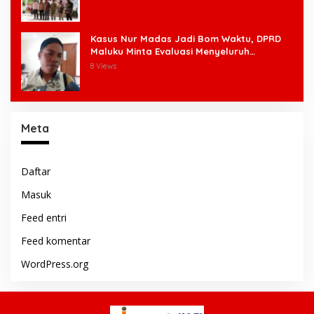
Kasus Nur Madas Jadi Bom Waktu, DPRD
Maluku Minta Evaluasi Menyeluruh
Pengangkatan Pengangkatan Pejabat
8 Views
Meta
Daftar
Masuk
Feed entri
Feed komentar
WordPress.org