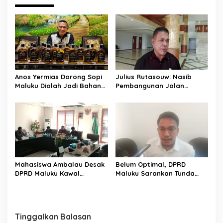
a
s
i
p
o
s
Anos Yermias Dorong Sopi
Julius Rutasouw: Nasib
Maluku Diolah Jadi Bahan
Pembangunan Jalan
Baku Etanol Bernilai
Ambalau Menunggu Solusi
Ekonomi
Pendanaan Pemprov
Maluku
Mahasiswa Ambalau Desak
Belum Optimal, DPRD
DPRD Maluku Kawal
Maluku Sarankan Tunda
Perubahan Status Jalan
Pembentukan BUMD Baru
Lingkar Jadi Jalan Provinsi
Tinggalkan Balasan