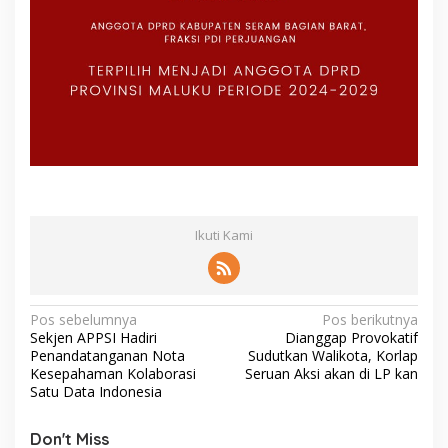
Ikuti Kami
N
Pos sebelumnya
Pos berikutnya
Sekjen APPSI Hadiri
Dianggap Provokatif
a
Penandatanganan Nota
Sudutkan Walikota, Korlap
v
Kesepahaman Kolaborasi
Seruan Aksi akan di LP kan
Satu Data Indonesia
i
g
Don't Miss