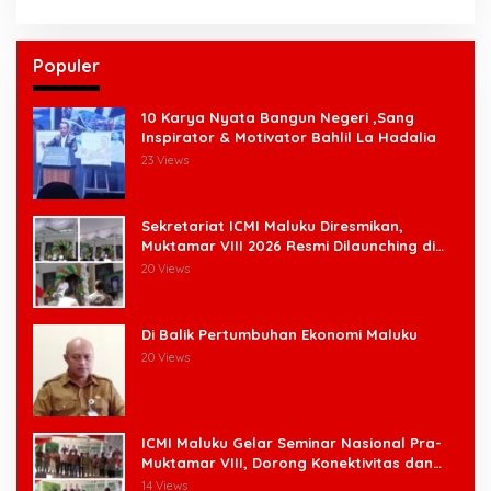
Populer
10 Karya Nyata Bangun Negeri ,Sang
Inspirator & Motivator Bahlil La Hadalia
23 Views
Sekretariat ICMI Maluku Diresmikan,
Muktamar VIII 2026 Resmi Dilaunching di
Ambon
20 Views
Di Balik Pertumbuhan Ekonomi Maluku
20 Views
ICMI Maluku Gelar Seminar Nasional Pra-
Muktamar VIII, Dorong Konektivitas dan
Ketahanan Pangan di Wilayah Kepulauan
14 Views