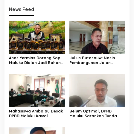
News Feed
Anos Yermias Dorong Sopi
Julius Rutasouw: Nasib
Maluku Diolah Jadi Bahan
Pembangunan Jalan
Baku Etanol Bernilai
Ambalau Menunggu Solusi
Ekonomi
Pendanaan Pemprov
Maluku
Mahasiswa Ambalau Desak
Belum Optimal, DPRD
DPRD Maluku Kawal
Maluku Sarankan Tunda
Perubahan Status Jalan
Pembentukan BUMD Baru
Lingkar Jadi Jalan Provinsi