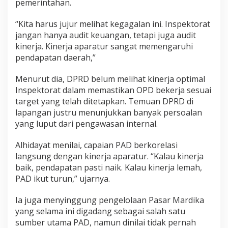
pemerintahan.
P
e
“Kita harus jujur melihat kegagalan ini. Inspektorat
n
jangan hanya audit keuangan, tetapi juga audit
c
a
kinerja. Kinerja aparatur sangat memengaruhi
p
pendapatan daerah,”
a
i
Menurut dia, DPRD belum melihat kinerja optimal
a
Inspektorat dalam memastikan OPD bekerja sesuai
n
T
target yang telah ditetapkan. Temuan DPRD di
a
lapangan justru menunjukkan banyak persoalan
r
yang luput dari pengawasan internal.
g
e
Alhidayat menilai, capaian PAD berkorelasi
t
P
langsung dengan kinerja aparatur. “Kalau kinerja
A
baik, pendapatan pasti naik. Kalau kinerja lemah,
D
PAD ikut turun,” ujarnya.
Ia juga menyinggung pengelolaan Pasar Mardika
yang selama ini digadang sebagai salah satu
sumber utama PAD, namun dinilai tidak pernah