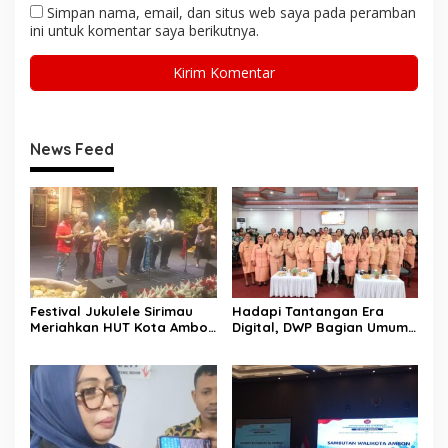
Simpan nama, email, dan situs web saya pada peramban
ini untuk komentar saya berikutnya.
News Feed
Festival Jukulele Sirimau
Hadapi Tantangan Era
Meriahkan HUT Kota Ambon
Digital, DWP Bagian Umum
dan HUT RI, Perkuat
Setda Kota Ambon Gelar
Identitas Ambon City of
Edukasi Parenting Perkuat
Music
Pola Asuh Holistik