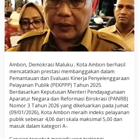
a
n
P
u
b
l
i
k
T
e
r
Ambon, Demokrasi Maluku ; Kota Ambon berhasil
b
a
mencatatkan prestasi membanggakan dalam
i
Pemantauan dan Evaluasi Kinerja Penyelenggaraan
k
Pelayanan Publik (PEKPPP) Tahun 2025.
D
Berdasarkan Keputusan Menteri Pendayagunaan
a
Aparatur Negara dan Reformasi Birokrasi (PANRB)
r
i
Nomor 3 Tahun 2026 yang dikeluarkan pada Jumat
K
(09/01/2026), Kota Ambon meraih indeks pelayanan
e
publik sebesar 4,06 dari skala maksimal 5,00 dan
m
masuk dalam kategori A-.
e
n
t