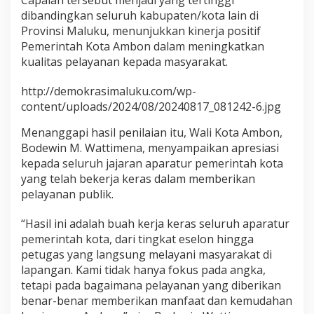
Capaian tersebut menjadi yang tertinggi
r
dibandingkan seluruh kabupaten/kota lain di
i
Provinsi Maluku, menunjukkan kinerja positif
a
Pemerintah Kota Ambon dalam meningkatkan
n
P
kualitas pelayanan kepada masyarakat.
A
N
http://demokrasimaluku.com/wp-
R
content/uploads/2024/08/20240817_081242-6.jpg
B
Menanggapi hasil penilaian itu, Wali Kota Ambon,
Bodewin M. Wattimena, menyampaikan apresiasi
kepada seluruh jajaran aparatur pemerintah kota
yang telah bekerja keras dalam memberikan
pelayanan publik.
“Hasil ini adalah buah kerja keras seluruh aparatur
pemerintah kota, dari tingkat eselon hingga
petugas yang langsung melayani masyarakat di
lapangan. Kami tidak hanya fokus pada angka,
tetapi pada bagaimana pelayanan yang diberikan
benar-benar memberikan manfaat dan kemudahan