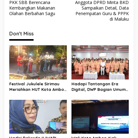
PKK SBB Berencana
Anggota DPRD Minta BKD
a
Kembangkan Makanan
Sampaikan Detail, Data
v
Olahan Berbahan Sagu
Penempatan Guru & PPPK
di Maluku
i
g
Don't Miss
a
s
i
p
o
s
Festival Jukulele Sirimau
Hadapi Tantangan Era
Meriahkan HUT Kota Ambon
Digital, DWP Bagian Umum
dan HUT RI, Perkuat
Setda Kota Ambon Gelar
Identitas Ambon City of
Edukasi Parenting Perkuat
Music
Pola Asuh Holistik