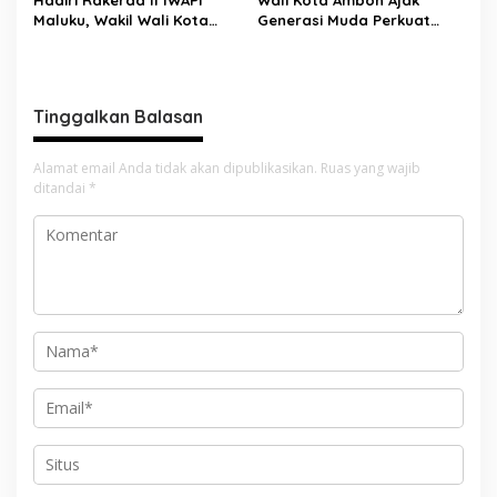
Hadiri Rakerda II IWAPI
Wali Kota Ambon Ajak
Maluku, Wakil Wali Kota
Generasi Muda Perkuat
Ambon Dorong Kolaborasi
Bela Negara dan Kibarkan
Perkuat UMKM dan
Merah Putih Jelang HUT RI
Pengusaha Perempuan
Tinggalkan Balasan
Alamat email Anda tidak akan dipublikasikan.
Ruas yang wajib
ditandai
*