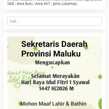
SBB : Area Buru ; Area KKT ; Jems Luturmas,
C
a
r
i
u
n
t
u
k
: