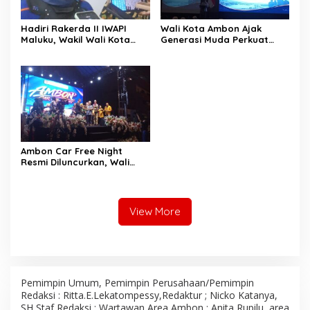
Hadiri Rakerda II IWAPI
Wali Kota Ambon Ajak
Maluku, Wakil Wali Kota
Generasi Muda Perkuat
Ambon Dorong Kolaborasi
Bela Negara dan Kibarkan
Perkuat UMKM dan
Merah Putih Jelang HUT RI
Pengusaha Perempuan
Ambon Car Free Night
Resmi Diluncurkan, Wali
Kota: Ruang Kreatif untuk
UMKM Sekaligus Etalase
Budaya Dunia
View More
Pemimpin Umum, Pemimpin Perusahaan/Pemimpin
Redaksi : Ritta.E.Lekatompessy,Redaktur ; Nicko Katanya,
SH Staf Redaksi ; Wartawan Area Ambon : Anita Rupilu, area