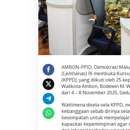
k
u
t
i
K
P
P
D
L
e
m
h
a
AMBON-PPID, Demokrasi Maluk
n
(Lemhanas) RI membuka Kursu
a
s
(KPPD), yang diikuti oleh 25 ke
Walikota Ambon, Bodewin M. W
dari 4 – 8 November 2025, Ged
Wattimena disela-sela KPPD, m
kebanggaan sebab dirinya sel
kesempatan untuk mempelajar
kapasitas kepemimpinan agar 