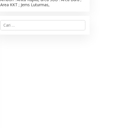
Area KKT ; Jems Luturmas,
C
a
r
i
u
n
t
u
k
: