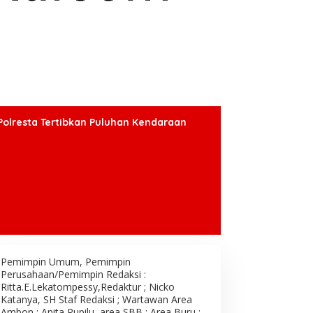
Polresta Tertibkan Puluhan Kendaraan
Pemimpin Umum, Pemimpin
Perusahaan/Pemimpin Redaksi :
Ritta.E.Lekatompessy,Redaktur ; Nicko
Katanya, SH Staf Redaksi ; Wartawan Area
Ambon : Anita Rupilu, area SBB : Area Buru ;