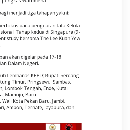
” pungkas Wattimena.
t
P
n
o
e
o
A
g
w
r
m
T
bagi menjadi tiga tahapan yakni;
N
o
G
p
T
e
–
e
e
I
g
G
erfokus pada penguatan tata Kelola
l
s
M
a
i
a
sional. Tahap kedua di Singapura (9-
s
U
t
b
p
y
nt study bersama The Lee Kuan Yew
R
i
r
:
B
A
f
.
a
A
e
I
U
n
P
r
N
n
:
pan akan digelar pada 17-18
B
k
T
t
A
D
an Dalam Negeri.
o
E
u
n
J
l
R
k
t
a
a
N
kuti Lemhanas KPPD; Bupati Serdang
D
a
n
b
A
i
itung Timur, Pringsewu, Sambas,
r
g
o
T
r
a
an, Lombok Tengah, Ende, Kutai
g
r
I
i
H
a
a, Mamuju, Baru.
a
O
S
a
l
s
 Wali Kota Pekan Baru, Jambi,
N
e
r
,
i
A
n
ri, Ambon, Ternate, Jayapura, dan
a
H
F
L
d
p
i
t
B
i
a
b
L
I
r
n
a
i
G
i
B
h