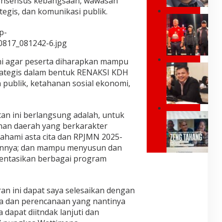
consensus kebangsaan, wawasan
a
r
egis, dan komunikasi publik.
n
e
G
g
s
U
P
p-
i
B
o
d
0817_081242-6.jpg
E
s
e
R
i
n
ni agar peserta diharapkan mampu
N
t
I
,
ategis dalam bentuk RENAKSI KDH
U
i
n
J
R
 publik, ketahanan sosial ekonomi,
f
d
a
M
S
o
n
A
a
n
g
L
y
e
a
tan ini berlangsung adalah, untuk
R
U
a
s
n
nan daerah yang berkarakter
a
K
T
i
B
y
U
ahami asta cita dan RPJMN 2025-
u
a
i
m
R
l
annya; dan mampu menyusun dan
d
a
o
E
a
i
entasikan berbagai program
r
n
S
r
E
k
d
M
k
r
a
J
I
a
a
n
L
B
an ini dapat saya selesaikan dengan
n
P
J
e
U
,
ja dan perencanaan yang nantinya
r
e
k
K
Y
a
 dapat diitndak lanjuti dan
m
a
A
a
b
b