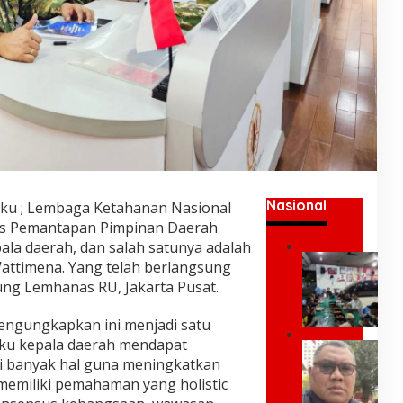
Nasional
u ; Lembaga Ketahanan Nasional
s Pemantapan Pimpinan Daerah
pala daerah, dan salah satunya adalah
U
attimena. Yang telah berlangsung
m
ung Lemhanas RU, Jakarta Pusat.
a
r
engungkapkan ini menjadi satu
K
e
aku kepala daerah mendapat
P
i
i banyak hal guna meningkatkan
a
;
k
memiliki pemahaman yang holistic
Y
P