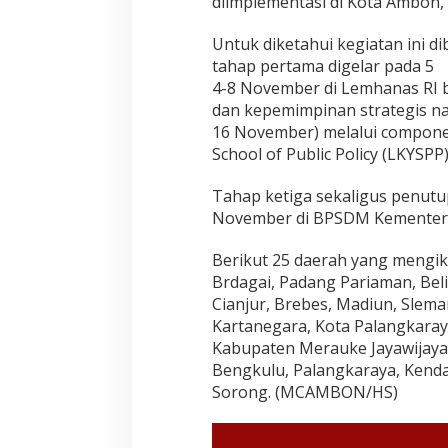
diimplementasi di Kota Ambon,
Untuk diketahui kegiatan ini di
tahap pertama digelar pada 5
4-8 November di Lemhanas RI b
dan kepemimpinan strategis na
16 November) melalui compone
School of Public Policy (LKYSPP)
Tahap ketiga sekaligus penutu
November di BPSDM Kementeri
Berikut 25 daerah yang mengi
Brdagai, Padang Pariaman, Bel
Cianjur, Brebes, Madiun, Slem
Kartanegara, Kota Palangkaray
Kabupaten Merauke Jayawijaya,
Bengkulu, Palangkaraya, Kenda
Sorong. (MCAMBON/HS)