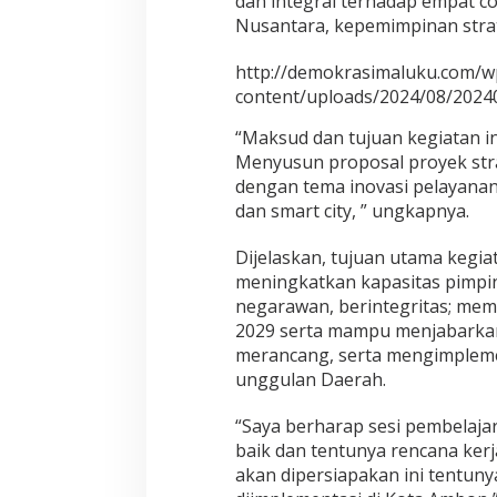
dan integral terhadap empat 
Nusantara, kepemimpinan strat
http://demokrasimaluku.com/w
content/uploads/2024/08/2024
“Maksud dan tujuan kegiatan i
Menyusun proposal proyek str
dengan tema inovasi pelayanan
dan smart city, ” ungkapnya.
Dijelaskan, tujuan utama kegia
meningkatkan kapasitas pimpi
negarawan, berintegritas; mem
2029 serta mampu menjabark
merancang, serta mengimplem
unggulan Daerah.
“Saya berharap sesi pembelajar
baik dan tentunya rencana ker
akan dipersiapakan ini tentunya