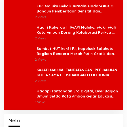
FJPI Maluku Bekali Jurnalis Hadapi KBGO,
Bangun Pemberitaan Sensitif dan
Berperspektif Korban
2 Views
Hadiri Rakerda II IWAPI Maluku, Wakil Wali
Kota Ambon Dorong Kolaborasi Perkuat
UMKM dan Pengusaha Perempuan
2 Views
Sambut HUT ke-81 RI, Kapolsek Salahutu
Bagikan Bendera Merah Putih Gratis dan
Ajak Warga Kobarkan Semangat
2 Views
Nasionalisme
KAJATI MALUKU TANDATANGANI PERJANJIAN
KERJA SAMA PERSIDANGAN ELEKTRONIK
BERSAMA PENGADILAN TINGGI AMBON DAN
2 Views
KANWIL DITJEN PEMASYARAKATAN MALUKU
Hadapi Tantangan Era Digital, DWP Bagian
Umum Setda Kota Ambon Gelar Edukasi
Parenting Perkuat Pola Asuh Holistik
1 Views
Meta