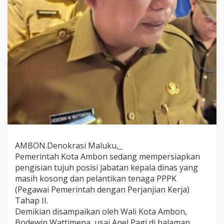
i
a
p
S
e
l
e
k
s
i
T
u
j
u
h
K
AMBON.Denokrasi Maluku,_
a
Pemerintah Kota Ambon sedang mempersiapkan
d
pengisian tujuh posisi jabatan kepala dinas yang
i
s
masih kosong dan pelantikan tenaga PPPK
d
(Pegawai Pemerintah dengan Perjanjian Kerja)
a
Tahap II.
n
Demikian disampaikan oleh Wali Kota Ambon,
L
Bodewin Wattimena, usai Apel Pagi di halaman
a