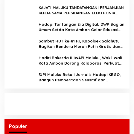
KAJATI MALUKU TANDATANGANI PERJANJIAN
KERJA SAMA PERSIDANGAN ELEKTRONIK
BERSAMA PENGADILAN TINGGI AMBON DAN
KANWIL DITJEN PEMASYARAKATAN MALUKU
Hadapi Tantangan Era Digital, DWP Bagian
Umum Setda Kota Ambon Gelar Edukasi
Parenting Perkuat Pola Asuh Holistik
Sambut HUT ke-81 RI, Kapolsek Salahutu
Bagikan Bendera Merah Putih Gratis dan
Ajak Warga Kobarkan Semangat
Nasionalisme
Hadiri Rakerda II IWAPI Maluku, Wakil Wali
Kota Ambon Dorong Kolaborasi Perkuat
UMKM dan Pengusaha Perempuan
FJPI Maluku Bekali Jurnalis Hadapi KBGO,
Bangun Pemberitaan Sensitif dan
Berperspektif Korban
Populer