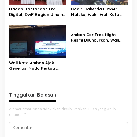
o
s
Hadapi Tantangan Era
Hadiri Rakerda II IWAPI
Digital, DWP Bagian Umum
Maluku, Wakil Wali Kota
Setda Kota Ambon Gelar
Ambon Dorong Kolaborasi
Edukasi Parenting Perkuat
Perkuat UMKM dan
Pola Asuh Holistik
Pengusaha Perempuan
Ambon Car Free Night
Resmi Diluncurkan, Wali
Kota: Ruang Kreatif untuk
UMKM Sekaligus Etalase
Budaya Dunia
Wali Kota Ambon Ajak
Generasi Muda Perkuat
Bela Negara dan Kibarkan
Merah Putih Jelang HUT RI
Tinggalkan Balasan
Alamat email Anda tidak akan dipublikasikan.
Ruas yang wajib
ditandai
*