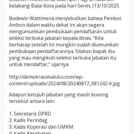
n
belakang Balai Kota pada hari Senin, (13/10/2025.
t
i
Bodewin Wattimena menyebutkan bahwa Pemkot
k
Ambon dalam waktu dekat ini akan segera
P
mengumumkan pembukaan pendaftaran untuk
3
K
seleksi terbuka jabatan kepala dinas. “Kita
T
berharap setelah ini mungkin sudah diumumkan
a
pembukaan pendaftarannya. Silakan bapak ibu
h
yang mau mengikuti seleksi terbuka jabatan itu
a
p
untuk mendaftar,” ujarnya.
I
I
http://demokrasimaluku.com/wp-
content/uploads/2024/08/20240817_081242-6.jpg
Adapun ketujuh jabatan yang masih kosong
tersebut antara lain:
1. Sekretaris DPRD
2. Kadis Perindag
3. Kadis Koperasi dan UMKM
4. Kadis Kesehatan