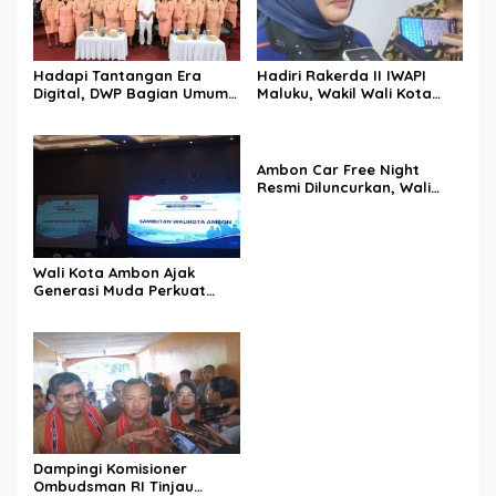
Hadapi Tantangan Era
Hadiri Rakerda II IWAPI
Digital, DWP Bagian Umum
Maluku, Wakil Wali Kota
Setda Kota Ambon Gelar
Ambon Dorong Kolaborasi
Edukasi Parenting Perkuat
Perkuat UMKM dan
Pola Asuh Holistik
Pengusaha Perempuan
Ambon Car Free Night
Resmi Diluncurkan, Wali
Kota: Ruang Kreatif untuk
UMKM Sekaligus Etalase
Budaya Dunia
Wali Kota Ambon Ajak
Generasi Muda Perkuat
Bela Negara dan Kibarkan
Merah Putih Jelang HUT RI
Dampingi Komisioner
Ombudsman RI Tinjau