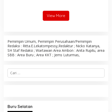
Program MBG, Wali Kota
Ambon Tegaskan Siap
Benahi Semua Kendala
View More
Pemimpin Umum, Pemimpin Perusahaan/Pemimpin
Redaksi : Ritta.E.Lekatompessy,Redaktur ; Nicko Katanya,
SH Staf Redaksi ; Wartawan Area Ambon : Anita Rupilu, area
SBB : Area Buru ; Area KKT ; Jems Luturmas,
C
a
r
i
u
n
t
u
Buru Selatan
k
: