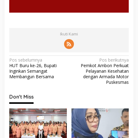
Ikuti Kami
N
Pos sebelumnya
Pos berikutnya
HUT Buru ke-26, Bupati
Pemkot Ambon Perkuat
a
Inginkan Semangat
Pelayanan Kesehatan
v
Membangun Bersama
dengan Armada Motor
Puskesmas
i
g
Don't Miss
a
s
i
p