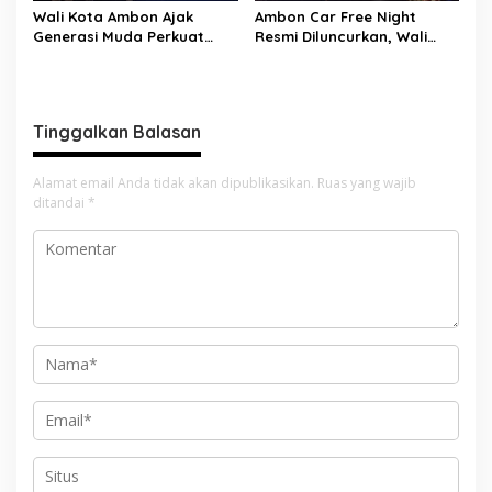
Wali Kota Ambon Ajak
Ambon Car Free Night
Generasi Muda Perkuat
Resmi Diluncurkan, Wali
Bela Negara dan Kibarkan
Kota: Ruang Kreatif untuk
Merah Putih Jelang HUT RI
UMKM Sekaligus Etalase
Budaya Dunia
Tinggalkan Balasan
Alamat email Anda tidak akan dipublikasikan.
Ruas yang wajib
ditandai
*