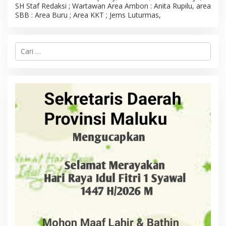
SH Staf Redaksi ; Wartawan Area Ambon : Anita Rupilu, area
SBB : Area Buru ; Area KKT ; Jems Luturmas,
C
a
r
i
u
n
t
u
k
: