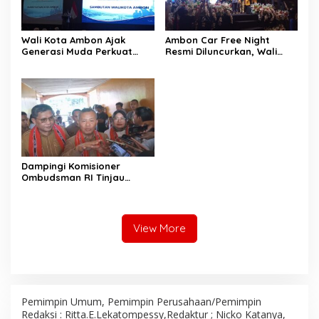
Wali Kota Ambon Ajak
Ambon Car Free Night
Generasi Muda Perkuat
Resmi Diluncurkan, Wali
Bela Negara dan Kibarkan
Kota: Ruang Kreatif untuk
Merah Putih Jelang HUT RI
UMKM Sekaligus Etalase
Budaya Dunia
Dampingi Komisioner
Ombudsman RI Tinjau
Program MBG, Wali Kota
Ambon Tegaskan Siap
Benahi Semua Kendala
View More
Pemimpin Umum, Pemimpin Perusahaan/Pemimpin
Redaksi : Ritta.E.Lekatompessy,Redaktur ; Nicko Katanya,