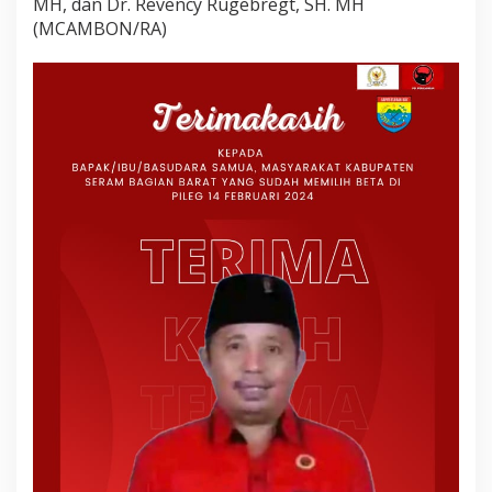
MH, dan Dr. Revency Rugebregt, SH. MH
(MCAMBON/RA)