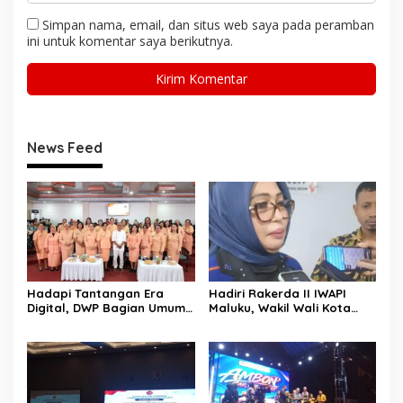
Simpan nama, email, dan situs web saya pada peramban
ini untuk komentar saya berikutnya.
News Feed
Hadapi Tantangan Era
Hadiri Rakerda II IWAPI
Digital, DWP Bagian Umum
Maluku, Wakil Wali Kota
Setda Kota Ambon Gelar
Ambon Dorong Kolaborasi
Edukasi Parenting Perkuat
Perkuat UMKM dan
Pola Asuh Holistik
Pengusaha Perempuan