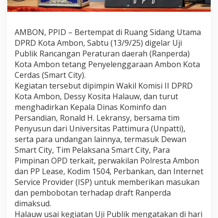
i
P
u
AMBON, PPID – Bertempat di Ruang Sidang Utama
b
l
DPRD Kota Ambon, Sabtu (13/9/25) digelar Uji
i
Publik Rancangan Peraturan daerah (Ranperda)
k
Kota Ambon tetang Penyelenggaraan Ambon Kota
R
Cerdas (Smart City).
a
n
Kegiatan tersebut dipimpin Wakil Komisi II DPRD
p
Kota Ambon, Dessy Kosita Halauw, dan turut
e
menghadirkan Kepala Dinas Kominfo dan
r
Persandian, Ronald H. Lekransy, bersama tim
d
Penyusun dari Universitas Pattimura (Unpatti),
a
S
serta para undangan lainnya, termasuk Dewan
m
Smart City, Tim Pelaksana Smart City, Para
a
Pimpinan OPD terkait, perwakilan Polresta Ambon
r
dan PP Lease, Kodim 1504, Perbankan, dan Internet
t
C
Service Provider (ISP) untuk memberikan masukan
i
dan pembobotan terhadap draft Ranperda
t
dimaksud.
y
Halauw usai kegiatan Uji Publik mengatakan di hari