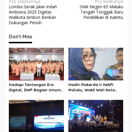
N
Pos sebelumnya
Pos berikutnya
Lomba Gerak Jalan Indah
SMA Negeri 65 Maluku
a
Amboina 2025 Digelar,
Tengah Tonggak Baru
v
Walikota Ambon Berikan
Pendidikan di Kaitetu
Dukungan Penuh
i
g
Don't Miss
a
s
i
p
o
s
Hadapi Tantangan Era
Hadiri Rakerda II IWAPI
Digital, DWP Bagian Umum
Maluku, Wakil Wali Kota
Setda Kota Ambon Gelar
Ambon Dorong Kolaborasi
Edukasi Parenting Perkuat
Perkuat UMKM dan
Pola Asuh Holistik
Pengusaha Perempuan