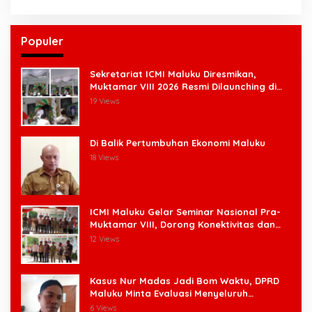
Populer
Sekretariat ICMI Maluku Diresmikan,
Muktamar VIII 2026 Resmi Dilaunching di
Ambon
19 Views
Di Balik Pertumbuhan Ekonomi Maluku
18 Views
ICMI Maluku Gelar Seminar Nasional Pra-
Muktamar VIII, Dorong Konektivitas dan
Ketahanan Pangan di Wilayah Kepulauan
12 Views
Kasus Nur Madas Jadi Bom Waktu, DPRD
Maluku Minta Evaluasi Menyeluruh
Pengangkatan Pengangkatan Pejabat
6 Views