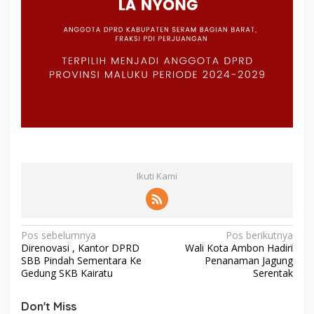
Ikuti Kami
N
Pos sebelumnya
Pos berikutnya
Direnovasi , Kantor DPRD
Wali Kota Ambon Hadiri
a
SBB Pindah Sementara Ke
Penanaman Jagung
v
Gedung SKB Kairatu
Serentak
i
Don't Miss