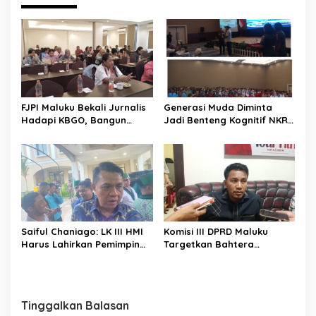
g
a
s
i
p
o
FJPI Maluku Bekali Jurnalis
Generasi Muda Diminta
s
Hadapi KBGO, Bangun
Jadi Benteng Kognitif NKRI,
Pemberitaan Sensitif dan
Kemhan dan Pemkot
Berperspektif Korban
Ambon Perkuat Pembinaan
Bela Negara
Saiful Chaniago: LK III HMI
Komisi III DPRD Maluku
Harus Lahirkan Pemimpin
Targetkan Bahtera
Visioner dan Berintegritas
Nusantara Berlayar Lagi
untuk Menjawab Tantangan
Pertengahan Agustus 2026
Bangsa
Tinggalkan Balasan