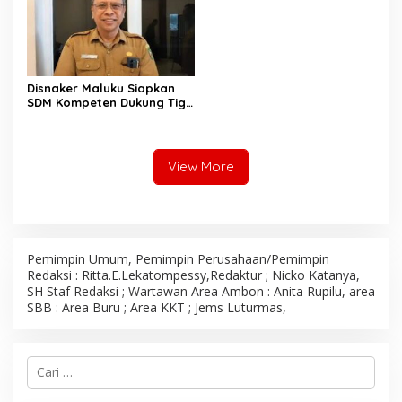
Disnaker Maluku Siapkan
SDM Kompeten Dukung Tiga
Proyek Strategis Nasional
View More
Pemimpin Umum, Pemimpin Perusahaan/Pemimpin
Redaksi : Ritta.E.Lekatompessy,Redaktur ; Nicko Katanya,
SH Staf Redaksi ; Wartawan Area Ambon : Anita Rupilu, area
SBB : Area Buru ; Area KKT ; Jems Luturmas,
C
a
r