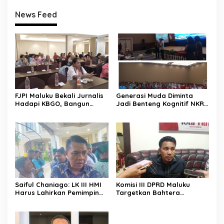
News Feed
FJPI Maluku Bekali Jurnalis
Generasi Muda Diminta
Hadapi KBGO, Bangun
Jadi Benteng Kognitif NKRI,
Pemberitaan Sensitif dan
Kemhan dan Pemkot
Berperspektif Korban
Ambon Perkuat Pembinaan
Bela Negara
Saiful Chaniago: LK III HMI
Komisi III DPRD Maluku
Harus Lahirkan Pemimpin
Targetkan Bahtera
Visioner dan Berintegritas
Nusantara Berlayar Lagi
untuk Menjawab Tantangan
Pertengahan Agustus 2026
Bangsa