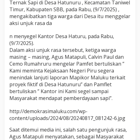
Ternak Sapi di Desa Hatunuru , Kecamatan Taniwel
u
Timur, Kabupaten SBB, pada Rabu, (9/7/2025) ,
r
u
mengakibatkan tiga warga dari Desa itu menggelar
S
aksi unjuk rasa da
e
g
n menyegel Kantor Desa Haturu, pada Rabu,
e
(9/7/2025).
l
K
Dalam aksi unjuk rasa tersebut, ketiga warga
a
masing – masing, Agus Matapuli, Calvin Paul dan
n
Cemo Rumahruru mengelar Pamfet bertuliskan ”
t
Kami meminta Kejaksaan Negeri Piru segera
o
menindak lanjuti laporan Mapikor Maluku terkait
r
D
proyek fiktif di Desa Hatunuru” dan Pamflet
e
bertuliskan ” Kantor ini Kami segel sampai
s
Masyarakat mendapat pemberdayaan sapi”.
a
http://demokrasimaluku.com/wp-
content/uploads/2024/08/20240817_081242-6.jpg
Saat ditemui media ini, salah satu pengunjuk rasa,
Agus Matapuli menyatakan, sebagai Masyarakat