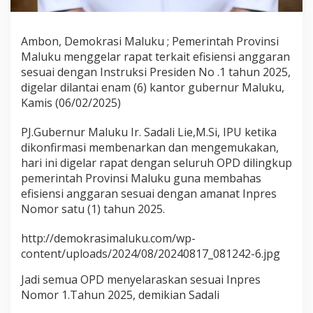
n
g
g
Ambon, Demokrasi Maluku ; Pemerintah Provinsi
a
Maluku menggelar rapat terkait efisiensi anggaran
r
sesuai dengan Instruksi Presiden No .1 tahun 2025,
a
n
digelar dilantai enam (6) kantor gubernur Maluku,
S
Kamis (06/02/2025)
e
s
PJ.Gubernur Maluku Ir. Sadali Lie,M.Si, IPU ketika
u
dikonfirmasi membenarkan dan mengemukakan,
a
i
hari ini digelar rapat dengan seluruh OPD dilingkup
I
pemerintah Provinsi Maluku guna membahas
n
efisiensi anggaran sesuai dengan amanat Inpres
p
Nomor satu (1) tahun 2025.
r
e
s
http://demokrasimaluku.com/wp-
N
content/uploads/2024/08/20240817_081242-6.jpg
o
1
Jadi semua OPD menyelaraskan sesuai Inpres
.
Nomor 1.Tahun 2025, demikian Sadali
T
a