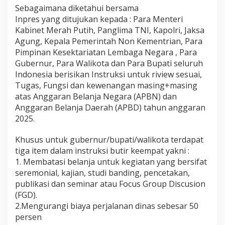
Sebagaimana diketahui bersama
h
u
Inpres yang ditujukan kepada : Para Menteri
n
Kabinet Merah Putih, Panglima TNI, Kapolri, Jaksa
2
Agung, Kepala Pemerintah Non Kementrian, Para
0
Pimpinan Kesektariatan Lembaga Negara , Para
2
5
Gubernur, Para Walikota dan Para Bupati seluruh
Indonesia berisikan Instruksi untuk riview sesuai,
Tugas, Fungsi dan kewenangan masing+masing
atas Anggaran Belanja Negara (APBN) dan
Anggaran Belanja Daerah (APBD) tahun anggaran
2025.
Khusus untuk gubernur/bupati/walikota terdapat
tiga item dalam instruksi butir keempat yakni :
1. Membatasi belanja untuk kegiatan yang bersifat
seremonial, kajian, studi banding, pencetakan,
publikasi dan seminar atau Focus Group Discusion
(FGD).
2.Mengurangi biaya perjalanan dinas sebesar 50
persen