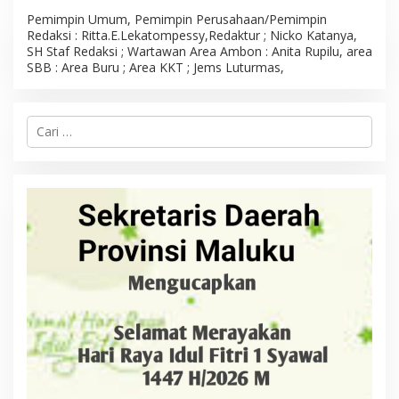
Pemimpin Umum, Pemimpin Perusahaan/Pemimpin
Redaksi : Ritta.E.Lekatompessy,Redaktur ; Nicko Katanya,
SH Staf Redaksi ; Wartawan Area Ambon : Anita Rupilu, area
SBB : Area Buru ; Area KKT ; Jems Luturmas,
C
a
r
i
u
n
t
u
k
: