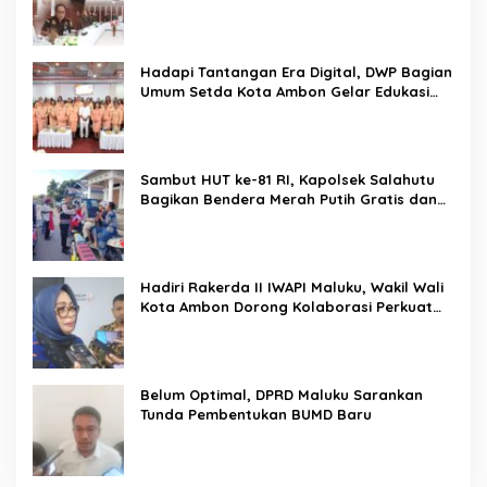
BERSAMA PENGADILAN TINGGI AMBON DAN
KANWIL DITJEN PEMASYARAKATAN MALUKU
Hadapi Tantangan Era Digital, DWP Bagian
Umum Setda Kota Ambon Gelar Edukasi
Parenting Perkuat Pola Asuh Holistik
Sambut HUT ke-81 RI, Kapolsek Salahutu
Bagikan Bendera Merah Putih Gratis dan
Ajak Warga Kobarkan Semangat
Nasionalisme
Hadiri Rakerda II IWAPI Maluku, Wakil Wali
Kota Ambon Dorong Kolaborasi Perkuat
UMKM dan Pengusaha Perempuan
Belum Optimal, DPRD Maluku Sarankan
Tunda Pembentukan BUMD Baru