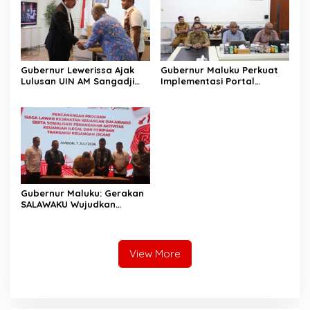
Gubernur Lewerissa Ajak
Gubernur Maluku Perkuat
Lulusan UIN AM Sangadji
Implementasi Portal
Wujudkan Maluku Maju
Lawamena
Menuju Indonesia Emas
Gubernur Maluku: Gerakan
SALAWAKU Wujudkan
Masyarakat Maluku yang
Cerdas
View More