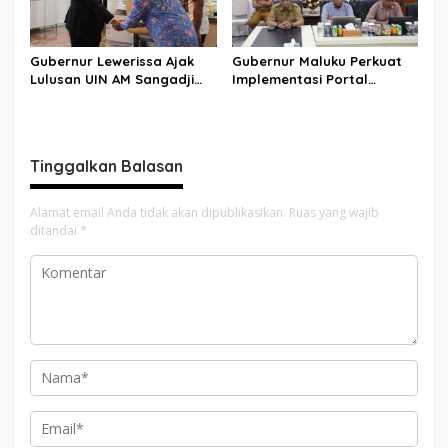
Gubernur Lewerissa Ajak
Gubernur Maluku Perkuat
Lulusan UIN AM Sangadji
Implementasi Portal
Wujudkan Maluku Maju
Lawamena
Menuju Indonesia Emas
Tinggalkan Balasan
Alamat email Anda tidak akan dipublikasikan.
Ruas yang wajib
ditandai
*