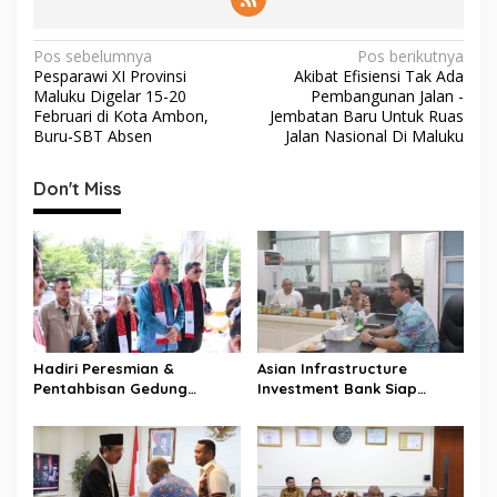
N
Pos sebelumnya
Pos berikutnya
Pesparawi XI Provinsi
Akibat Efisiensi Tak Ada
a
Maluku Digelar 15-20
Pembangunan Jalan -
v
Februari di Kota Ambon,
Jembatan Baru Untuk Ruas
Buru-SBT Absen
Jalan Nasional Di Maluku
i
g
Don't Miss
a
s
i
p
o
s
Hadiri Peresmian &
Asian Infrastructure
Pentahbisan Gedung
Investment Bank Siap
Pastori I Jemaat GPM GATIK
Dukung Pendanaan MIP,
Fokus Kembangkan Sektor
Perikanan Maluku