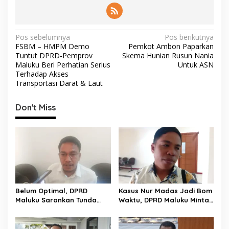
N
Pos sebelumnya
Pos berikutnya
FSBM – HMPM Demo
Pemkot Ambon Paparkan
a
Tuntut DPRD-Pemprov
Skema Hunian Rusun Nania
v
Maluku Beri Perhatian Serius
Untuk ASN
Terhadap Akses
i
Transportasi Darat & Laut
g
Don't Miss
a
s
i
p
o
s
Belum Optimal, DPRD
Kasus Nur Madas Jadi Bom
Maluku Sarankan Tunda
Waktu, DPRD Maluku Minta
Pembentukan BUMD Baru
Evaluasi Menyeluruh
Pengangkatan
Pengangkatan Pejabat