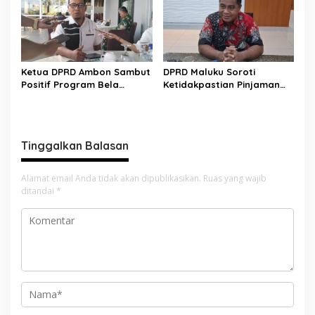
Ketua DPRD Ambon Sambut
DPRD Maluku Soroti
Positif Program Bela
Ketidakpastian Pinjaman
Negara, Tekankan
Daerah Rp1 Triliun ke PT SMI
Pentingnya Persatuan
Tinggalkan Balasan
Alamat email Anda tidak akan dipublikasikan.
Ruas yang wajib
ditandai
*