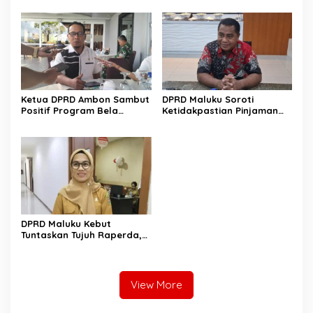
Pengangkatan
Pengangkatan Pejabat
Ketua DPRD Ambon Sambut
DPRD Maluku Soroti
Positif Program Bela
Ketidakpastian Pinjaman
Negara, Tekankan
Daerah Rp1 Triliun ke PT SMI
Pentingnya Persatuan
DPRD Maluku Kebut
Tuntaskan Tujuh Raperda,
Target Rampung Jadi
Perda pada Triwulan III
2026
View More