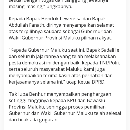
sesuai dengan tugas dan tanggung jawabnya
E
masing-masing,” ungkapnya.
R
N
Kepada Bapak Hendrik Lewerissa dan Bapak
U
Abdullah Fanath, dirinya menyampaikan selamat
R
M
atas terpilihnya saudara sebagai Gubernur dan
A
Wakil Gubernur Provinsi Maluku pilihan rakyat.
L
U
“Kepada Gubernur Maluku saat ini, Bapak Sadali Ie
K
dan seluruh jajarannya yang telah melaksanakan
U
pesta demokrasi ini dengan baik, kepada TNI/Polri,
serta seluruh masyarakat Maluku kami juga
menyampaikan terima kasih atas perhatian dan
kerjasamanya selama ini,” ucap Ketua DPRD.
Tak lupa Benhur menyampaikan penghargaan
setinggi-tingginya kepada KPU dan Bawaslu
Provinsi Maluku, sehingga proses pemilihan
Gubernur dan Wakil Gubernur Maluku telah selesai
dan tidak ada gugatan