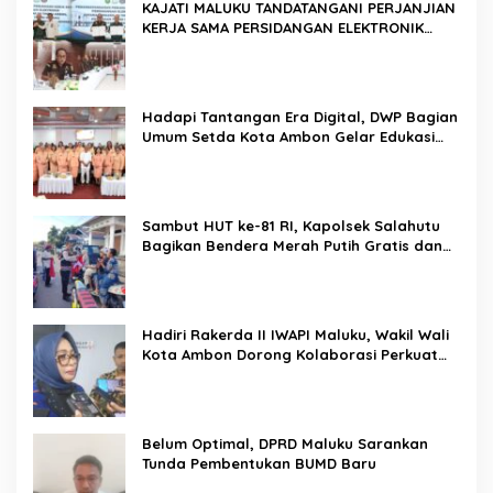
KAJATI MALUKU TANDATANGANI PERJANJIAN
KERJA SAMA PERSIDANGAN ELEKTRONIK
BERSAMA PENGADILAN TINGGI AMBON DAN
KANWIL DITJEN PEMASYARAKATAN MALUKU
Hadapi Tantangan Era Digital, DWP Bagian
Umum Setda Kota Ambon Gelar Edukasi
Parenting Perkuat Pola Asuh Holistik
Sambut HUT ke-81 RI, Kapolsek Salahutu
Bagikan Bendera Merah Putih Gratis dan
Ajak Warga Kobarkan Semangat
Nasionalisme
Hadiri Rakerda II IWAPI Maluku, Wakil Wali
Kota Ambon Dorong Kolaborasi Perkuat
UMKM dan Pengusaha Perempuan
Belum Optimal, DPRD Maluku Sarankan
Tunda Pembentukan BUMD Baru