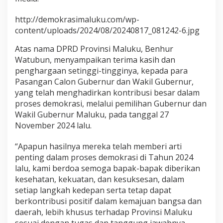
P
A
http://demokrasimaluku.com/wp-
S
content/uploads/2024/08/20240817_081242-6.jpg
L
O
Atas nama DPRD Provinsi Maluku, Benhur
N
Watubun, menyampaikan terima kasih dan
G
U
penghargaan setinggi-tingginya, kepada para
B
Pasangan Calon Gubernur dan Wakil Gubernur,
E
yang telah menghadirkan kontribusi besar dalam
R
proses demokrasi, melalui pemilihan Gubernur dan
N
Wakil Gubernur Maluku, pada tanggal 27
U
R
November 2024 lalu.
D
A
“Apapun hasilnya mereka telah memberi arti
N
penting dalam proses demokrasi di Tahun 2024
W
lalu, kami berdoa semoga bapak-bapak diberikan
A
K
kesehatan, kekuatan, dan kesuksesan, dalam
I
setiap langkah kedepan serta tetap dapat
L
berkontribusi positif dalam kemajuan bangsa dan
G
daerah, lebih khusus terhadap Provinsi Maluku
U
B