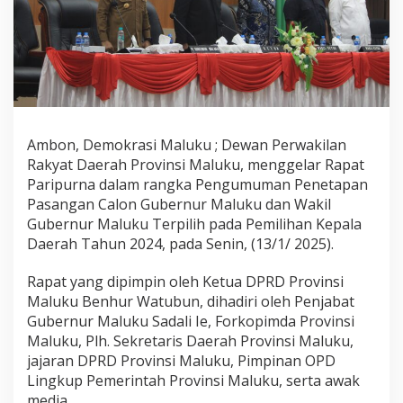
I
P
U
R
N
A
P
E
N
Ambon, Demokrasi Maluku ; Dewan Perwakilan
G
Rakyat Daerah Provinsi Maluku, menggelar Rapat
U
Paripurna dalam rangka Pengumuman Penetapan
M
Pasangan Calon Gubernur Maluku dan Wakil
U
M
Gubernur Maluku Terpilih pada Pemilihan Kepala
A
Daerah Tahun 2024, pada Senin, (13/1/ 2025).
N
P
Rapat yang dipimpin oleh Ketua DPRD Provinsi
E
Maluku Benhur Watubun, dihadiri oleh Penjabat
N
E
Gubernur Maluku Sadali Ie, Forkopimda Provinsi
T
Maluku, Plh. Sekretaris Daerah Provinsi Maluku,
A
jajaran DPRD Provinsi Maluku, Pimpinan OPD
P
Lingkup Pemerintah Provinsi Maluku, serta awak
A
media.
N