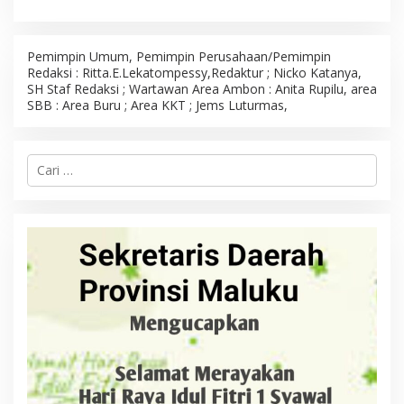
Pemimpin Umum, Pemimpin Perusahaan/Pemimpin
Redaksi : Ritta.E.Lekatompessy,Redaktur ; Nicko Katanya,
SH Staf Redaksi ; Wartawan Area Ambon : Anita Rupilu, area
SBB : Area Buru ; Area KKT ; Jems Luturmas,
C
a
r
i
u
n
t
u
k
: