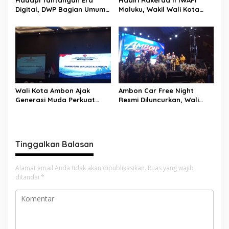
s
Digital, DWP Bagian Umum
Maluku, Wakil Wali Kota
Setda Kota Ambon Gelar
Ambon Dorong Kolaborasi
Edukasi Parenting Perkuat
Perkuat UMKM dan
Pola Asuh Holistik
Pengusaha Perempuan
Wali Kota Ambon Ajak
Ambon Car Free Night
Generasi Muda Perkuat
Resmi Diluncurkan, Wali
Bela Negara dan Kibarkan
Kota: Ruang Kreatif untuk
Merah Putih Jelang HUT RI
UMKM Sekaligus Etalase
Budaya Dunia
Tinggalkan Balasan
Alamat email Anda tidak akan dipublikasikan.
Ruas yang wajib
ditandai
*