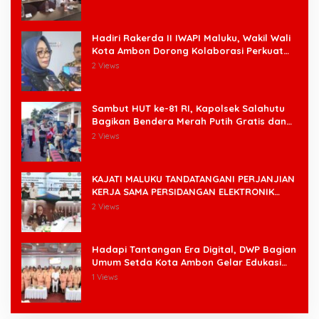
Hadiri Rakerda II IWAPI Maluku, Wakil Wali
Kota Ambon Dorong Kolaborasi Perkuat
UMKM dan Pengusaha Perempuan
2 Views
Sambut HUT ke-81 RI, Kapolsek Salahutu
Bagikan Bendera Merah Putih Gratis dan
Ajak Warga Kobarkan Semangat
2 Views
Nasionalisme
KAJATI MALUKU TANDATANGANI PERJANJIAN
KERJA SAMA PERSIDANGAN ELEKTRONIK
BERSAMA PENGADILAN TINGGI AMBON DAN
2 Views
KANWIL DITJEN PEMASYARAKATAN MALUKU
Hadapi Tantangan Era Digital, DWP Bagian
Umum Setda Kota Ambon Gelar Edukasi
Parenting Perkuat Pola Asuh Holistik
1 Views