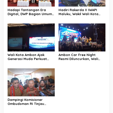
Hadapi Tantangan Era
Hadiri Rakerda II IWAPI
Digital, DWP Bagian Umum
Maluku, Wakil Wali Kota
Setda Kota Ambon Gelar
Ambon Dorong Kolaborasi
Edukasi Parenting Perkuat
Perkuat UMKM dan
Pola Asuh Holistik
Pengusaha Perempuan
Wali Kota Ambon Ajak
Ambon Car Free Night
Generasi Muda Perkuat
Resmi Diluncurkan, Wali
Bela Negara dan Kibarkan
Kota: Ruang Kreatif untuk
Merah Putih Jelang HUT RI
UMKM Sekaligus Etalase
Budaya Dunia
Dampingi Komisioner
Ombudsman RI Tinjau
Program MBG, Wali Kota
Ambon Tegaskan Siap