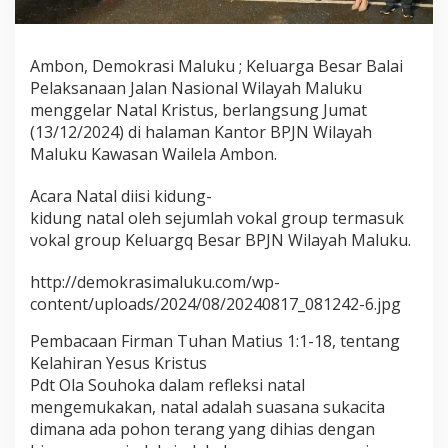
u
k
u
Ambon, Demokrasi Maluku ; Keluarga Besar Balai
G
e
Pelaksanaan Jalan Nasional Wilayah Maluku
l
menggelar Natal Kristus, berlangsung Jumat
a
(13/12/2024) di halaman Kantor BPJN Wilayah
r
Maluku Kawasan Wailela Ambon.
N
a
t
Acara Natal diisi kidung-
a
kidung natal oleh sejumlah vokal group termasuk
l
vokal group Keluargq Besar BPJN Wilayah Maluku.
K
r
http://demokrasimaluku.com/wp-
i
s
content/uploads/2024/08/20240817_081242-6.jpg
t
u
Pembacaan Firman Tuhan Matius 1:1-18, tentang
s
Kelahiran Yesus Kristus
2
Pdt Ola Souhoka dalam refleksi natal
0
mengemukakan, natal adalah suasana sukacita
2
4
dimana ada pohon terang yang dihias dengan