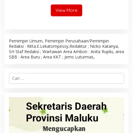
Benahi Semua Kendala
View More
Pemimpin Umum, Pemimpin Perusahaan/Pemimpin
Redaksi : Ritta.E.Lekatompessy,Redaktur ; Nicko Katanya,
SH Staf Redaksi ; Wartawan Area Ambon : Anita Rupilu, area
SBB : Area Buru ; Area KKT ; Jems Luturmas,
C
a
r
i
u
n
t
u
k
: