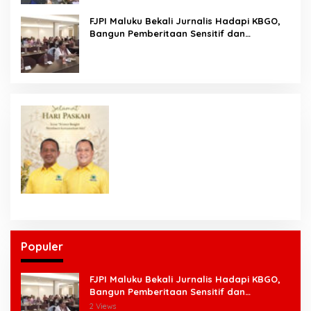
FJPI Maluku Bekali Jurnalis Hadapi KBGO,
Bangun Pemberitaan Sensitif dan
Berperspektif Korban
Populer
FJPI Maluku Bekali Jurnalis Hadapi KBGO,
Bangun Pemberitaan Sensitif dan
Berperspektif Korban
2 Views