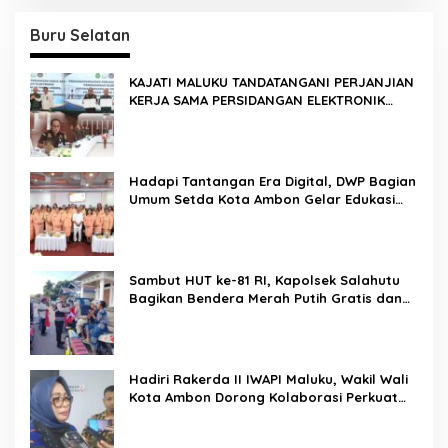
Buru Selatan
KAJATI MALUKU TANDATANGANI PERJANJIAN
KERJA SAMA PERSIDANGAN ELEKTRONIK
BERSAMA PENGADILAN TINGGI AMBON DAN
KANWIL DITJEN PEMASYARAKATAN MALUKU
Hadapi Tantangan Era Digital, DWP Bagian
Umum Setda Kota Ambon Gelar Edukasi
Parenting Perkuat Pola Asuh Holistik
Sambut HUT ke-81 RI, Kapolsek Salahutu
Bagikan Bendera Merah Putih Gratis dan
Ajak Warga Kobarkan Semangat
Nasionalisme
Hadiri Rakerda II IWAPI Maluku, Wakil Wali
Kota Ambon Dorong Kolaborasi Perkuat
UMKM dan Pengusaha Perempuan