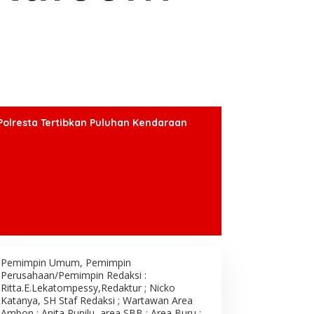
Polresta Tertibkan Puluhan Kendaraan
Pemimpin Umum, Pemimpin
Perusahaan/Pemimpin Redaksi :
Ritta.E.Lekatompessy,Redaktur ; Nicko
Katanya, SH Staf Redaksi ; Wartawan Area
Ambon : Anita Rupilu, area SBB : Area Buru ;