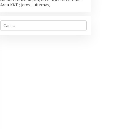
Area KKT ; Jems Luturmas,
C
a
r
i
u
n
t
u
k
: