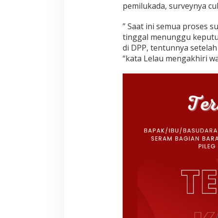
pemilukada, surveynya cuk
” Saat ini semua proses su
tinggal menunggu keputu
di DPP, tentunnya setel
“kata Lelau mengakhiri w