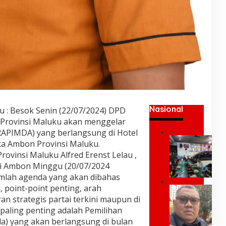
Nasional
 : Besok Senin (22/07/2024) DPD
t Provinsi Maluku akan menggelar
RAPIMDA) yang berlangsung di Hotel
U
ota Ambon Provinsi Maluku.
m
ovinsi Maluku Alfred Erenst Lelau ,
a
 di Ambon Minggu (20/07/2024
r
lah agenda yang akan dibahas
K
e
point-point penting, arah
P
i
n strategis partai terkini maupun di
a
;
k
paling penting adalah Pemilihan
Y
P
a) yang akan berlangsung di bulan
a
r