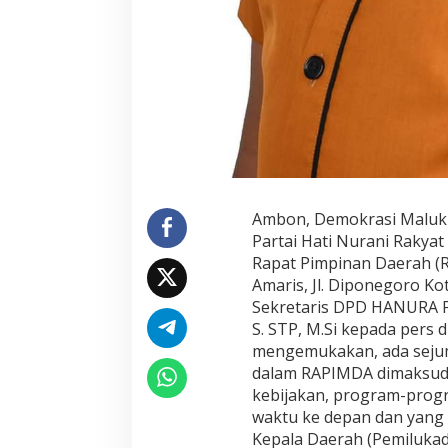
Ambon, Demokrasi Maluku
Partai Hati Nurani Rakya
Rapat Pimpinan Daerah (
Amaris, Jl. Diponegoro K
Sekretaris DPD HANURA Pr
S. STP, M.Si kepada pers
mengemukakan, ada sejum
dalam RAPIMDA dimaksud, 
kebijakan, program-progra
waktu ke depan dan yang 
Kepala Daerah (Pemilukad