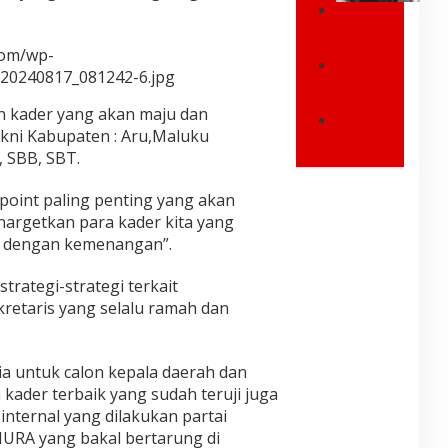
n
e
G
g
s
U
P
com/wp-
i
B
o
d
/20240817_081242-6.jpg
E
I
s
e
R
n
i
n
h kader yang akan maju dan
N
d
t
,
yakni Kabupaten : Aru,Maluku
U
o
i
R
J
R
n
f
a
, SBB, SBT.
a
M
e
S
y
n
A
s
a
m
 point paling penting yang akan
g
L
i
y
o
a
nargetkan para kader kita yang
U
a
a
n
n
r dengan kemenangan”.
K
d
T
d
B
U
i
u
J
i
R
E
l
L
trategi-strategi terkait
a
E
r
a
e
kretaris yang selalu ramah dan
r
S
a
r
k
k
M
P
k
a
a
I
r
a
t
n
B
a
a untuk calon kepala daerah dan
n
o
J
U
b
,
m
 kader terbaik yang sudah teruji juga
e
K
o
Y
p
y internal yang dilakukan partai
m
A
w
a
e
b
URA yang bakal bertarung di
P
o
n
s