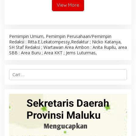
View More
Pemimpin Umum, Pemimpin Perusahaan/Pemimpin
Redaksi : Ritta.E.Lekatompessy,Redaktur ; Nicko Katanya,
SH Staf Redaksi ; Wartawan Area Ambon : Anita Rupilu, area
SBB : Area Buru ; Area KKT ; Jems Luturmas,
C
a
r
i
u
n
t
u
k
: