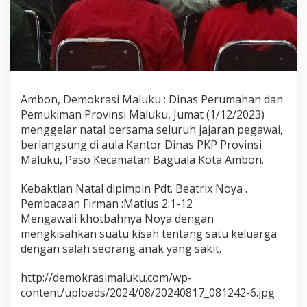
P
e
m
u
k
i
m
a
Ambon, Demokrasi Maluku : Dinas Perumahan dan
n
Pemukiman Provinsi Maluku, Jumat (1/12/2023)
P
menggelar natal bersama seluruh jajaran pegawai,
r
berlangsung di aula Kantor Dinas PKP Provinsi
o
v
Maluku, Paso Kecamatan Baguala Kota Ambon.
i
n
Kebaktian Natal dipimpin Pdt. Beatrix Noya .
s
Pembacaan Firman :Matius 2:1-12
i
Mengawali khotbahnya Noya dengan
M
a
mengkisahkan suatu kisah tentang satu keluarga
l
dengan salah seorang anak yang sakit.
u
k
http://demokrasimaluku.com/wp-
u
content/uploads/2024/08/20240817_081242-6.jpg
2
0