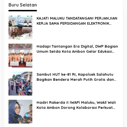
Buru Selatan
KAJATI MALUKU TANDATANGANI PERJANJIAN
KERJA SAMA PERSIDANGAN ELEKTRONIK
BERSAMA PENGADILAN TINGGI AMBON DAN
KANWIL DITJEN PEMASYARAKATAN MALUKU
Hadapi Tantangan Era Digital, DWP Bagian
Umum Setda Kota Ambon Gelar Edukasi
Parenting Perkuat Pola Asuh Holistik
Sambut HUT ke-81 RI, Kapolsek Salahutu
Bagikan Bendera Merah Putih Gratis dan
Ajak Warga Kobarkan Semangat
Nasionalisme
Hadiri Rakerda II IWAPI Maluku, Wakil Wali
Kota Ambon Dorong Kolaborasi Perkuat
UMKM dan Pengusaha Perempuan