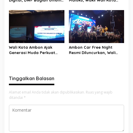
Setda Kota Ambon Gelar
Ambon Dorong Kolaborasi
Edukasi Parenting Perkuat
Perkuat UMKM dan
Pola Asuh Holistik
Pengusaha Perempuan
Wali Kota Ambon Ajak
Ambon Car Free Night
Generasi Muda Perkuat
Resmi Diluncurkan, Wali
Bela Negara dan Kibarkan
Kota: Ruang Kreatif untuk
Merah Putih Jelang HUT RI
UMKM Sekaligus Etalase
Budaya Dunia
Tinggalkan Balasan
Alamat email Anda tidak akan dipublikasikan.
Ruas yang wajib
ditandai
*