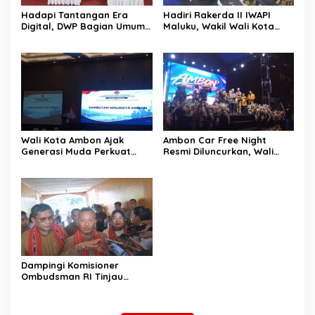
Hadapi Tantangan Era
Hadiri Rakerda II IWAPI
Digital, DWP Bagian Umum
Maluku, Wakil Wali Kota
Setda Kota Ambon Gelar
Ambon Dorong Kolaborasi
Edukasi Parenting Perkuat
Perkuat UMKM dan
Pola Asuh Holistik
Pengusaha Perempuan
Wali Kota Ambon Ajak
Ambon Car Free Night
Generasi Muda Perkuat
Resmi Diluncurkan, Wali
Bela Negara dan Kibarkan
Kota: Ruang Kreatif untuk
Merah Putih Jelang HUT RI
UMKM Sekaligus Etalase
Budaya Dunia
Dampingi Komisioner
Ombudsman RI Tinjau
Program MBG, Wali Kota
Ambon Tegaskan Siap
Benahi Semua Kendala