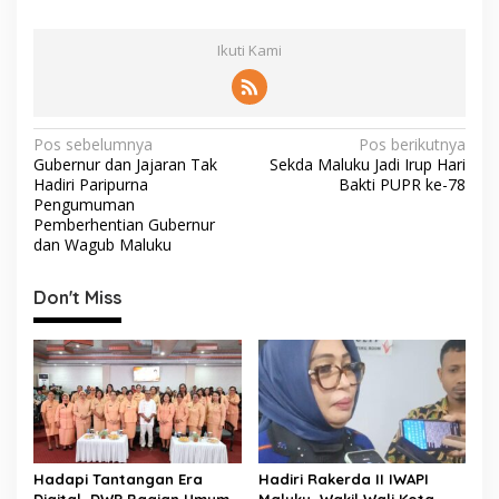
Ikuti Kami
N
Pos sebelumnya
Pos berikutnya
Gubernur dan Jajaran Tak
Sekda Maluku Jadi Irup Hari
a
Hadiri Paripurna
Bakti PUPR ke-78
v
Pengumuman
Pemberhentian Gubernur
i
dan Wagub Maluku
g
Don't Miss
a
s
i
p
o
s
Hadapi Tantangan Era
Hadiri Rakerda II IWAPI
Digital, DWP Bagian Umum
Maluku, Wakil Wali Kota