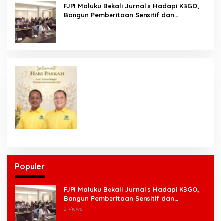
FJPI Maluku Bekali Jurnalis Hadapi KBGO,
Bangun Pemberitaan Sensitif dan
Berperspektif Korban
Populer
FJPI Maluku Bekali Jurnalis Hadapi KBGO,
Bangun Pemberitaan Sensitif dan
Berperspektif Korban
2 Views