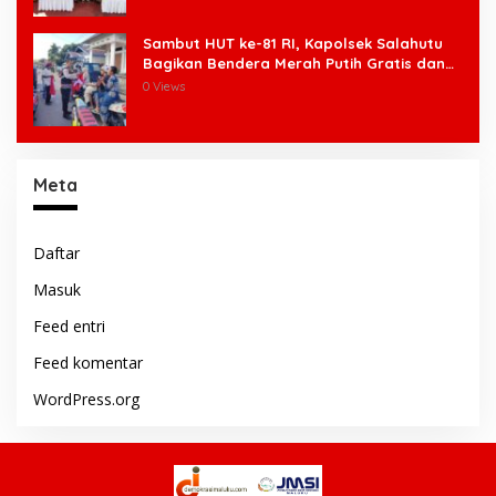
Sambut HUT ke-81 RI, Kapolsek Salahutu
Bagikan Bendera Merah Putih Gratis dan
Ajak Warga Kobarkan Semangat
0 Views
Nasionalisme
Meta
Daftar
Masuk
Feed entri
Feed komentar
WordPress.org