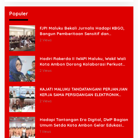
Populer
FJPI Maluku Bekali Jurnalis Hadapi KBGO,
Bangun Pemberitaan Sensitif dan
Berperspektif Korban
2 Views
Hadiri Rakerda II IWAPI Maluku, Wakil Wali
Kota Ambon Dorong Kolaborasi Perkuat
UMKM dan Pengusaha Perempuan
2 Views
KAJATI MALUKU TANDATANGANI PERJANJIAN
KERJA SAMA PERSIDANGAN ELEKTRONIK
BERSAMA PENGADILAN TINGGI AMBON DAN
2 Views
KANWIL DITJEN PEMASYARAKATAN MALUKU
Hadapi Tantangan Era Digital, DWP Bagian
Umum Setda Kota Ambon Gelar Edukasi
Parenting Perkuat Pola Asuh Holistik
1 Views