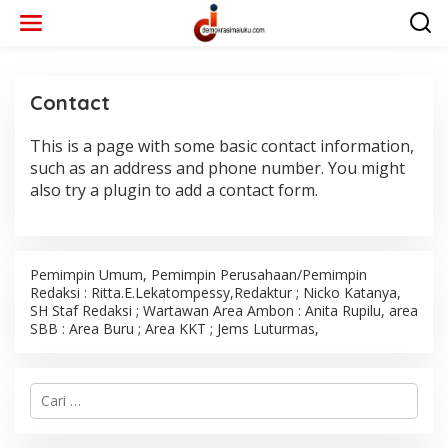
L
e
w
a
t
i
Contact
k
e
This is a page with some basic contact information,
T
k
A
such as an address and phone number. You might
o
K
n
also try a plugin to add a contact form.
B
E
t
R
e
K
n
A
T
Pemimpin Umum, Pemimpin Perusahaan/Pemimpin
E
G
Redaksi : Ritta.E.Lekatompessy,Redaktur ; Nicko Katanya,
O
SH Staf Redaksi ; Wartawan Area Ambon : Anita Rupilu, area
R
SBB : Area Buru ; Area KKT ; Jems Luturmas,
I
|
N
O
V
C
E
a
M
r
B
E
i